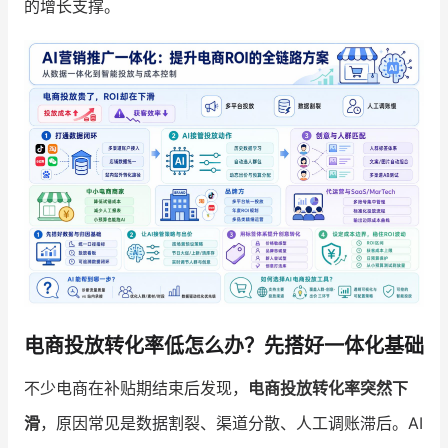
的增长支撑。
增长俱乐部
增长俱乐部
有赞商盟
商家社区
社群交流
合作共进
入驻有赞
认证代理商
认证服务商
设计服务商
有赞云
数据通服务
电商投放转化率低怎么办？先搭好一体化基础
不少电商在补贴期结束后发现，
电商投放转化率突然下
滑
，原因常见是数据割裂、渠道分散、人工调账滞后。AI