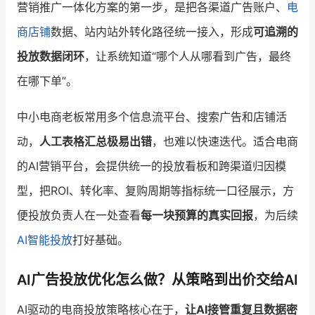
营销推广一体化方案的第一步，是把各渠道广告账户、
电
商店铺
数据、站内站外转化路径统一接入，形成
可追溯的
投放数据闭环
，让系统知道“哪个人从哪看到广告，最终
在哪下单”。
中小电商老板常用多个信息流平台、搜索广告和店铺活
动，
人工表格汇总极易出错
，也难以快速迭代。适合电商
的AI营销平台，会提供统一的投放看板和跨渠道归因模
型，把ROI、转化率、复购周期等指标统一口径展示，方
便投放负责人在一处查看
每一块预算的真实回报
，为后续
AI智能投放
打好基础。
AI广告投放优化怎么做？从策略到出价交给AI
AI驱动的电商投放策略核心在于，
让AI接管重复且数据密