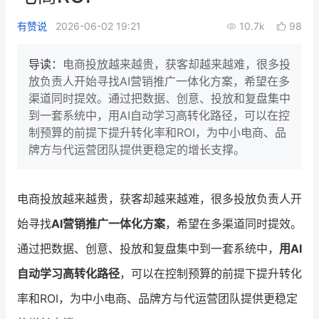
新零售私享会
门店经营增长公开课
有赞说
2026-06-02 19:21
10.7k
98
AllValue
战略合作
导读：
电商投放越来越贵，获客却越来越难，很多投
放负责人开始寻找AI营销推广一体化方案，希望在多
增长产品指南
渠道同时提效。通过把数据、创意、投放和复盘集中
到一套系统中，用AI自动学习高转化路径，可以在控
智库
产品场景库
制预算的前提下提升转化率和ROI，为中小电商、品
产品更新动态
帮助中心
牌方与代运营团队提供更稳定的增长支撑。
行业洞察
电商投放越来越贵，获客却越来越难，很多投放负责人开
品牌消费观
行业报告
始寻找
AI营销推广一体化方案
，希望在多渠道同时提效。
新零售资讯
通过把数据、创意、投放和复盘集中到一套系统中，
用AI
自动学习高转化路径
，可以在控制预算的前提下提升转化
培训课程
率和ROI，为中小电商、品牌方与代运营团队提供更稳定
私域课程
新零售内参