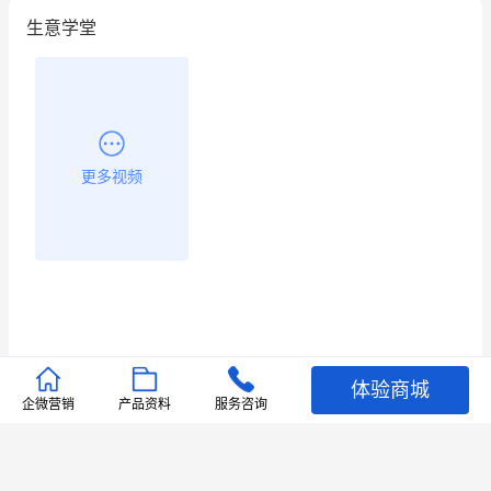
生意学堂
餐饮也得靠私域和服务提高竞争力
昨晚的直播课程太好啦❤️
更多视频
体验商城
推荐文章
企微营销
产品资料
服务咨询
查看更多