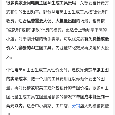
很多卖家会问电商主图AI生成工具贵吗
，关键要看计费方
式和你的出图频率。部分AI电商主图生成工具按“会员制”
收费，适合
运营需要大促、大批量出图
的场景；也有按
“点数制”或按“张数”计费的模式，更适合上新频率不高的
小店。对于刚开店的新手卖家，可以优先挑
有免费档或低
价入门套餐的AI主图工具
，先验证转化效果再决定加大投
入。
评估电商AI主图生成工具性价比时，建议算清楚
单张主图
的实际成本
：把一个月的工具费用除以你预计要出的图
量，再对比请兼职美工或外包设计的单图价格。很多AI主
图批量生成工具在图量足够多的情况下
单图成本能压到一
两元以内
，适合中小卖家、工厂店、
分销
店大规模铺货使
用。