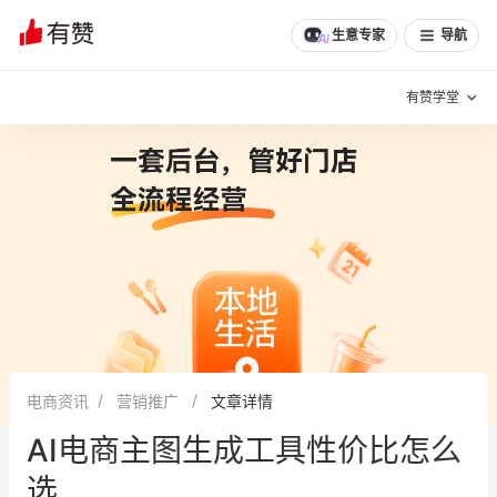
生意专家
导航
有赞学堂
有赞说增长
私域日历
增长方法
有赞说案例拆解
有赞专家说
有赞成功案例
新零售最佳实践
面对面聊增长
电商资讯
营销推广
文章详情
有赞春季发布会
实干家直播间
AI电商主图生成工具性价比怎么
新零售大会
新零售茶会
选