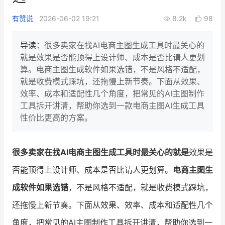
新零售私享会
门店经营增长公开课
有赞说
2026-06-02 19:21
8.2k
98
AllValue
战略合作
导读：
很多卖家在找AI电商主图生成工具时最关心的
就是效果是否能顶得上设计师、成本是否比请人更划
增长产品指南
算。电商主图生成软件如果选错，不是风格不适配，
就是收费模式踩坑，还拖慢上新节奏。下面从效果、
智库
产品场景库
效率、成本和适配性几个角度，把常见的AI主图制作
产品更新动态
帮助中心
工具拆开讲清，帮助你选到一款电商主图AI生成工具
性价比更高的方案。
行业洞察
品牌消费观
行业报告
很多卖家在找AI电商主图生成工具时最关心的就是
效果是
否能顶得上设计师、成本是否比请人更划算。
电商主图生
新零售资讯
成软件如果选错
，不是风格不适配，就是收费模式踩坑，
培训课程
还拖慢上新节奏。下面从效果、效率、成本和适配性几个
私域课程
新零售内参
角度，把常见的AI主图制作工具拆开讲清，帮助你选到一