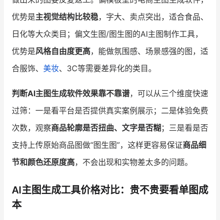
优势是
主视觉结构比较稳
，字大、卖点突出，适合食品、
日化等大众类目；偏文生图/图生图的AI主图制作工具，
优势是
风格自由度更高
，能做氛围感、场景感强的图，适
合服饰、
美妆
、3C等需要差异化的类目。
判断AI主图生成软件效果靠不靠谱
，可以从三个维度快速
过筛：一是看平台是否提供真实案例展示；二是体验免费
次数，观察
商品轮廓是否扭曲、文字是否糊
；三是看是否
支持上传原始商品图做“图生图”，这样更容易保证
商品细
节和颜色还原度高
，不会出现和实物差太多的问题。
AI主图生成工具价格对比：贵不贵要看单图成
本