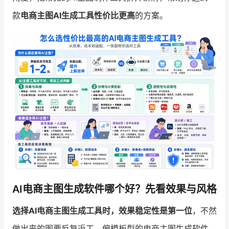
款
电商主图AI生成工具性价比更高
的方案。
增长俱乐部
增长俱乐部
有赞商盟
商家社区
社群交流
合作共进
入驻有赞
认证代理商
认证服务商
设计服务商
有赞云
数据通服务
AI电商主图生成软件哪个好？先看效果与风格
选择AI电商主图生成工具时，效果稳定性是第一位
，不然
做出来的图要反复返工。偏模板型的电商主图生成软件，