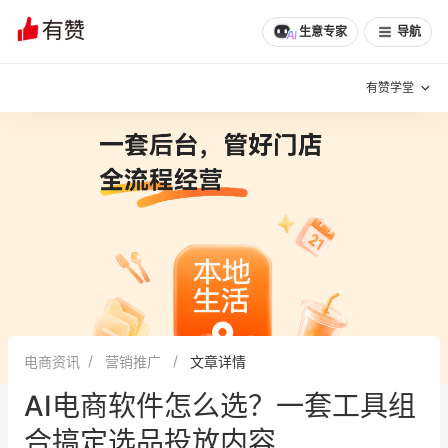
文章
问诊
群聊
学堂
推荐
分享
生意专家
导航
有赞学堂
有赞说增长
私域日历
增长方法
有赞说案例拆解
有赞专家说
有赞成功案例
新零售最佳实践
面对面聊增长
电商资讯
营销推广
文章详情
有赞春季发布会
实干家直播间
AI电商软件怎么选？一套工具组
新零售大会
新零售茶会
合搞定选品投放内容