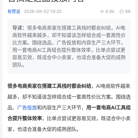
新零售私享会
门店经营增长公开课
有赞说
2026-06-02 19:20
9.8k
98
AllValue
战略合作
导读：
很多电商卖家在搭建工具栈时都会纠结，AI电
商软件越来越多，却不知道该怎样组合成一套高性价
增长产品指南
比方案。围绕选品、广告投放和内容生产三大环节，
用一套电商AI工具组合提升整体效率，比单点尝试更
智库
产品场景库
容易见效，既适合中小卖家，也适合准备大促的成熟
产品更新动态
帮助中心
团队。
行业洞察
很多电商卖家在搭建工具栈时都会纠结
，AI电商软件越来
品牌消费观
行业报告
越多，却不知道该怎样组合成一套高性价比方案。围绕选
新零售资讯
品、
广告投放
和内容生产三大环节，
用一套电商AI工具组
合提升整体效率
，比单点尝试更容易见效，既适合中小卖
培训课程
家，也适合准备大促的成熟团队。
私域课程
新零售内参