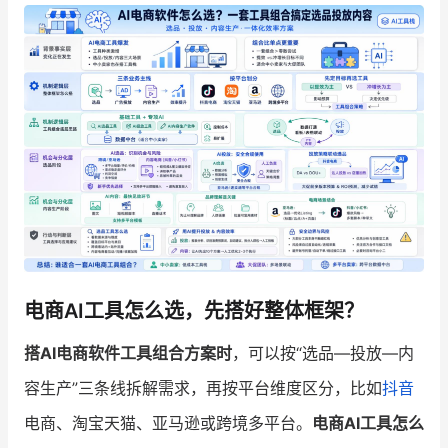
增长俱乐部
增长俱乐部
有赞商盟
商家社区
社群交流
合作共进
入驻有赞
认证代理商
认证服务商
设计服务商
电商AI工具怎么选，先搭好整体框架？
有赞云
数据通服务
搭AI电商软件工具组合方案时
，可以按“选品—投放—内
容生产”三条线拆解需求，再按平台维度区分，比如
抖音
电商、淘宝天猫、亚马逊或跨境多平台。
电商AI工具怎么