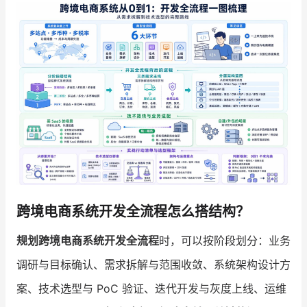
增长俱乐部
增长俱乐部
有赞商盟
商家社区
社群交流
合作共进
入驻有赞
认证代理商
认证服务商
设计服务商
跨境电商系统开发全流程怎么搭结构？
有赞云
数据通服务
规划跨境电商系统开发全流程
时，可以按阶段划分：业务
调研与目标确认、需求拆解与范围收敛、系统架构设计方
案、技术选型与 PoC 验证、迭代开发与灰度上线、运维