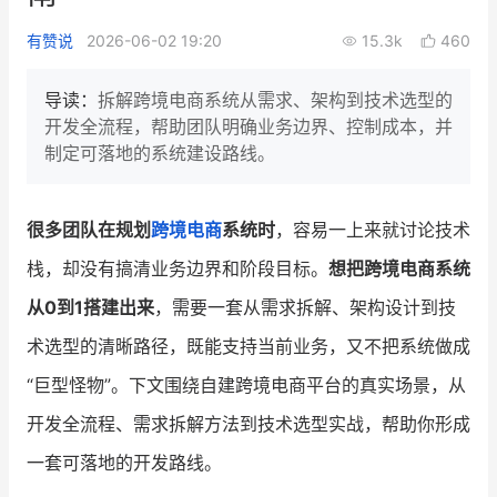
新零售私享会
门店经营增长公开课
有赞说
2026-06-02 19:20
15.3k
460
AllValue
战略合作
导读：
拆解跨境电商系统从需求、架构到技术选型的
开发全流程，帮助团队明确业务边界、控制成本，并
增长产品指南
制定可落地的系统建设路线。
智库
产品场景库
产品更新动态
帮助中心
很多团队在规划
跨境电商
系统时
，容易一上来就讨论技术
栈，却没有搞清业务边界和阶段目标。
想把跨境电商系统
行业洞察
从0到1搭建出来
，需要一套从需求拆解、架构设计到技
品牌消费观
行业报告
术选型的清晰路径，既能支持当前业务，又不把系统做成
新零售资讯
“巨型怪物”。下文围绕自建跨境电商平台的真实场景，从
开发全流程、需求拆解方法到技术选型实战，帮助你形成
培训课程
一套可落地的开发路线。
私域课程
新零售内参