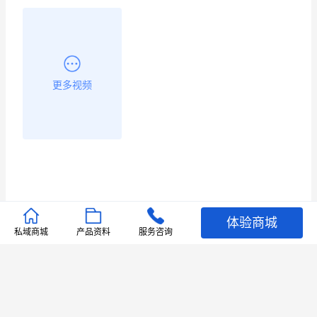
更多视频
体验商城
推荐文章
私域商城
产品资料
服务咨询
查看更多
店铺护航
有赞安心入驻 服务中断赔偿102.4倍