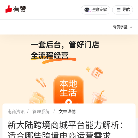
文章
问诊
群聊
学堂
推荐
分享
生意专家
导航
有赞学堂
有赞说增长
私域日历
增长方法
有赞说案例拆解
有赞专家说
有赞成功案例
新零售最佳实践
面对面聊增长
电商资讯
管理系统
文章详情
有赞春季发布会
实干家直播间
新大陆跨境商城平台能力解析：
新零售大会
新零售茶会
适合哪些跨境电商运营需求