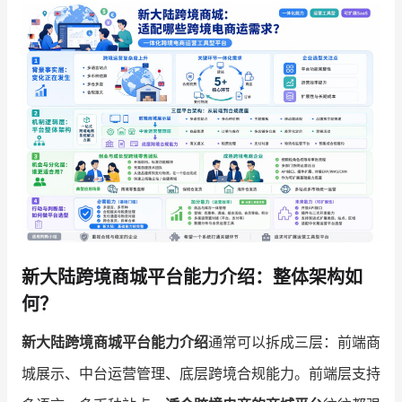
增长俱乐部
增长俱乐部
有赞商盟
商家社区
社群交流
合作共进
入驻有赞
认证代理商
认证服务商
设计服务商
新大陆跨境商城平台能力介绍：整体架构如
有赞云
数据通服务
何？
新大陆跨境商城平台能力介绍
通常可以拆成三层：前端商
城展示、中台运营管理、底层跨境合规能力。前端层支持