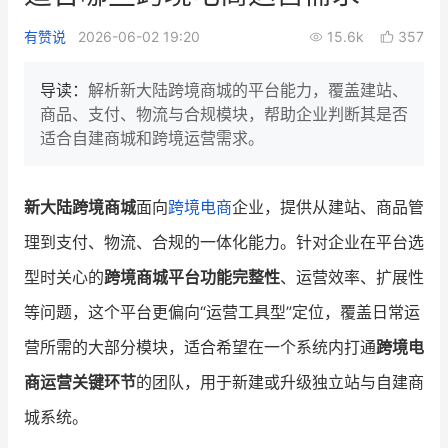
新零售私享会
门店经营增长公开课
有赞说
2026-06-02 19:20
15.6k
357
AllValue
战略合作
导读：
解析新大陆跨境商城的平台能力，覆盖建站、
商品、支付、物流与合规模块，帮助企业判断其是否
增长产品指南
适合自建商城和跨境运营需求。
智库
产品场景库
产品更新动态
帮助中心
新大陆跨境商城
面向
跨境电商
企业，提供从建站、商品管
理到支付、物流、合规的一体化能力。针对企业在平台选
行业洞察
型时关心的
跨境商城平台功能完整性
、运营效率、扩展性
品牌消费观
行业报告
等问题，这个平台更偏向“运营工具型”定位，覆盖日常运
新零售资讯
营所需的大部分模块，适合希望在一个系统内打通
跨境电
商运营关键环节
的团队，用于新建或升级独立站与自建商
培训课程
城系统。
私域课程
新零售内参