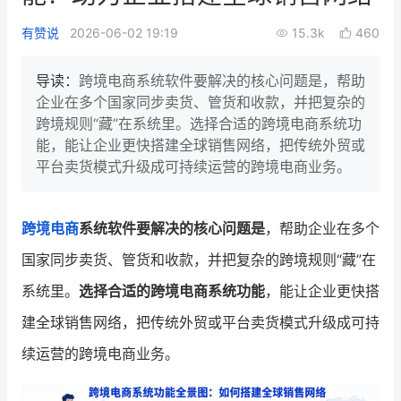
新零售私享会
门店经营增长公开课
有赞说
2026-06-02 19:19
15.3k
460
AllValue
战略合作
导读：
跨境电商系统软件要解决的核心问题是，帮助
企业在多个国家同步卖货、管货和收款，并把复杂的
增长产品指南
跨境规则“藏”在系统里。选择合适的跨境电商系统功
能，能让企业更快搭建全球销售网络，把传统外贸或
智库
产品场景库
平台卖货模式升级成可持续运营的跨境电商业务。
产品更新动态
帮助中心
跨境电商
系统软件要解决的核心问题是
，帮助企业在多个
行业洞察
国家同步卖货、管货和收款，并把复杂的跨境规则“藏”在
品牌消费观
行业报告
系统里。
选择合适的跨境电商系统功能
，能让企业更快搭
新零售资讯
建全球销售网络，把传统外贸或平台卖货模式升级成可持
续运营的跨境电商业务。
培训课程
私域课程
新零售内参