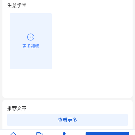
生意学堂
餐饮也得靠私域和服务提高竞争力
昨晚的直播课程太好啦❤️
更多视频
推荐文章
查看更多