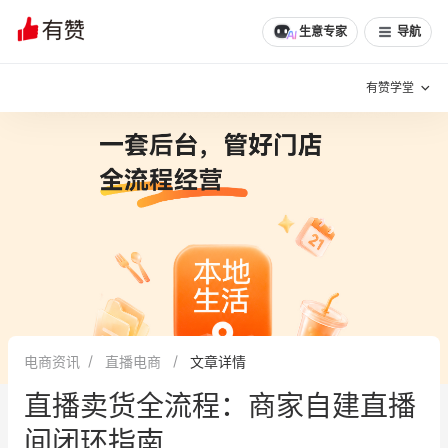
文章
问诊
群聊
学堂
推荐
分享
生意专家
导航
有赞学堂
有赞说增长
私域日历
增长方法
有赞说案例拆解
有赞专家说
有赞成功案例
新零售最佳实践
面对面聊增长
电商资讯
直播电商
文章详情
有赞春季发布会
实干家直播间
直播卖货全流程：商家自建直播
新零售大会
新零售茶会
间闭环指南