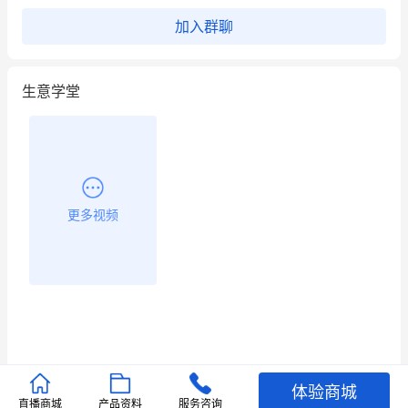
用有赞就能在微信、小红书同时经营了
加入群聊
餐饮也得靠私域和服务提高竞争力
生意学堂
昨晚的直播课程太好啦❤️
更多视频
体验商城
推荐文章
直播商城
产品资料
服务咨询