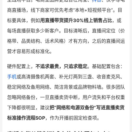
商直播场，线下商家可优先考虑“本地+短视频平台”。目
标要具体，例如
用直播带货提升30%线上销售占比
，或
每场直播获取多少新客户。目标清晰后，直播间定位（价
格带、品类结构、话术风格）才有方向，之后的直播间运
营才容易形成标准化。
硬件配置上，
不追求最贵，只追求稳定
。基础配置包含：
手机
或高清摄像机两套、补光灯两到三盏、收音麦克风、
稳定网络及备用网络、简洁背景或品牌物料墙。很多团队
忽略网络备份，一旦直播卖货中断，用户流失和平台权重
下降都很明显，建议
把“网络和电源双备份”写进直播卖货
标准操作流程SOP
，作为开播前固定检查项。