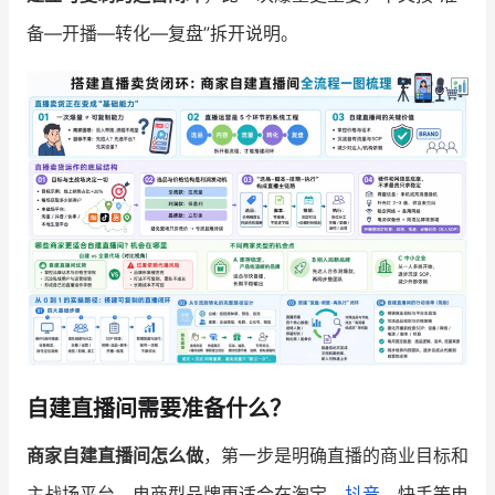
备—开播—转化—复盘”拆开说明。
增长俱乐部
增长俱乐部
有赞商盟
商家社区
社群交流
合作共进
入驻有赞
认证代理商
认证服务商
设计服务商
有赞云
数据通服务
自建直播间需要准备什么？
商家自建直播间怎么做
，第一步是明确直播的商业目标和
主战场平台。电商型品牌更适合在淘宝、
抖音
、快手等电