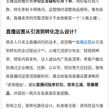
主播或助播负责
评论区答疑和引导下单
，场控看在线人
数、转化率和卡顿情况，运营随时调整排品顺序。角色拆
清，直播卖货的完整流程才不会依赖某一个“人格主播”。
直播运营从引流到转化怎么设计？
很多人只关注直播间内的话术，却忽略**
直播运营
从引流
到转化的全过程设计**。公域引流部分包含：短视频种
草、预告内容发布、达人或站内广告投流等；老客户触达
则通过企业微信、社群、公众号、短信等方式拉回。做电
商直播间运营流程解析时，建议给每场直播设置清晰的
“进场理由”，诸如
直播间独享折扣、首单立减、限量赠
品
，并提前一两天在各渠道反复提醒。
到场之后，是转化路径设计。标准做法是：进场欢迎与福