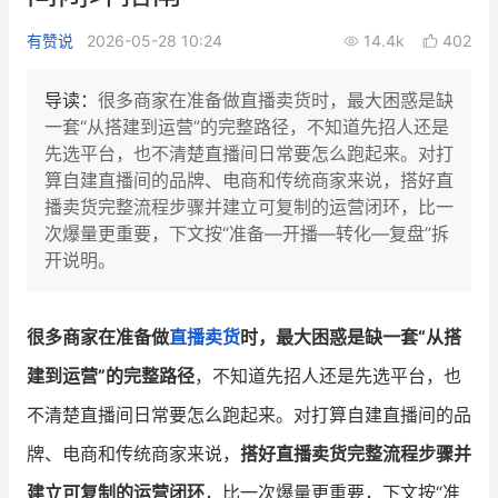
新零售私享会
门店经营增长公开课
有赞说
2026-05-28 10:24
14.4k
402
AllValue
战略合作
导读：
很多商家在准备做直播卖货时，最大困惑是缺
一套“从搭建到运营”的完整路径，不知道先招人还是
增长产品指南
先选平台，也不清楚直播间日常要怎么跑起来。对打
算自建直播间的品牌、电商和传统商家来说，搭好直
智库
产品场景库
播卖货完整流程步骤并建立可复制的运营闭环，比一
产品更新动态
帮助中心
次爆量更重要，下文按“准备—开播—转化—复盘”拆
开说明。
行业洞察
品牌消费观
行业报告
很多商家在准备做
直播卖货
时，最大困惑是缺一套“从搭
建到运营”的完整路径
，不知道先招人还是先选平台，也
新零售资讯
不清楚直播间日常要怎么跑起来。对打算自建直播间的品
培训课程
牌、电商和传统商家来说，
搭好直播卖货完整流程步骤并
私域课程
新零售内参
建立可复制的运营闭环
，比一次爆量更重要，下文按“准