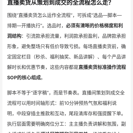
直播卖货从策划到成交的全流程怎么走？
围绕“直播卖货怎么运作全流程”，可拆成“选品—脚本—
排期—开播执行”。选品时，
必须有清晰的价格梯度和利
润结构
：引流款承担流量，利润款承担盈利，品牌款承担
形象，避免整场只有低价导致亏损。每场直播卖货前，确
定固定栏目（秒杀、福利抽奖、新品讲解）、每个产品讲
解时长和优惠节奏，这些内容都是
直播卖货标准操作流程
SOP的核心组成
。
脚本不等于“逐字稿”，而是节奏表。直播间策划到成交全
流程可以用时间轴形式：前10分钟预热气氛和福利说
明，中段穿插主推款和互动，尾段清库存和强提醒下单。
执行层面需要明确岗位分工：主主播负责讲解和氛围，副