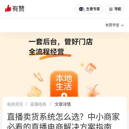
文章
问诊
群聊
学堂
推荐
分享
生意专家
导航
有赞学堂
有赞说增长
私域日历
增长方法
有赞说案例拆解
有赞专家说
有赞成功案例
新零售最佳实践
面对面聊增长
电商资讯
直播电商
文章详情
有赞春季发布会
实干家直播间
直播卖货系统怎么选？中小商家
新零售大会
新零售茶会
必看的直播电商解决方案指南