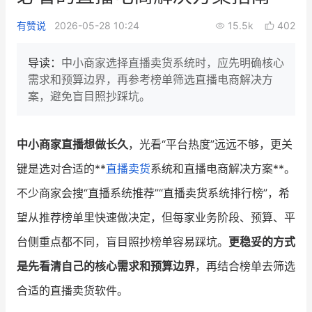
新零售私享会
门店经营增长公开课
有赞说
2026-05-28 10:24
15.5k
402
AllValue
战略合作
导读：
中小商家选择直播卖货系统时，应先明确核心
需求和预算边界，再参考榜单筛选直播电商解决方
增长产品指南
案，避免盲目照抄踩坑。
智库
产品场景库
产品更新动态
帮助中心
中小商家直播想做长久
，光看“平台热度”远远不够，更关
键是选对合适的**
直播卖货
系统和直播电商解决方案**。
行业洞察
不少商家会搜“直播系统推荐”“直播卖货系统排行榜”，希
品牌消费观
行业报告
望从推荐榜单里快速做决定，但每家业务阶段、预算、平
新零售资讯
台侧重点都不同，盲目照抄榜单容易踩坑。
更稳妥的方式
是先看清自己的核心需求和预算边界
，再结合榜单去筛选
培训课程
合适的直播卖货软件。
私域课程
新零售内参