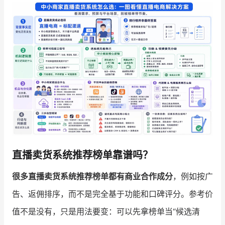
增长俱乐部
增长俱乐部
有赞商盟
商家社区
社群交流
合作共进
入驻有赞
认证代理商
认证服务商
设计服务商
直播卖货系统推荐榜单靠谱吗？
有赞云
数据通服务
很多直播卖货系统推荐榜单都有商业合作成分
，例如按广
告、返佣排序，而不是完全基于功能和口碑评分。参考价
值不是没有，只是用法要变：可以先拿榜单当“候选清