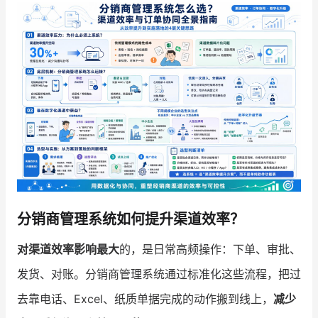
增长俱乐部
增长俱乐部
有赞商盟
商家社区
社群交流
合作共进
入驻有赞
认证代理商
认证服务商
设计服务商
分销商管理系统如何提升渠道效率？
有赞云
数据通服务
对渠道效率影响最大
的，是日常高频操作：下单、审批、
发货、对账。分销商管理系统通过标准化这些流程，把过
去靠电话、Excel、纸质单据完成的动作搬到线上，
减少