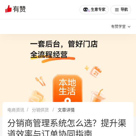
文章
问诊
群聊
学堂
推荐
分享
生意专家
导航
有赞学堂
有赞说增长
私域日历
增长方法
有赞说案例拆解
有赞专家说
有赞成功案例
新零售最佳实践
面对面聊增长
电商资讯
分销供货
文章详情
有赞春季发布会
实干家直播间
分销商管理系统怎么选？提升渠
新零售大会
新零售茶会
道效率与订单协同指南