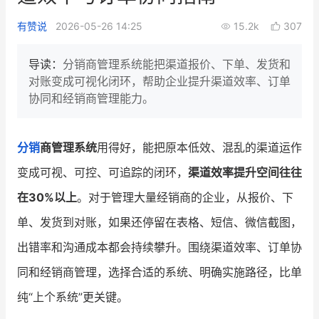
新零售私享会
门店经营增长公开课
有赞说
2026-05-26 14:25
15.2k
307
AllValue
战略合作
导读：
分销商管理系统能把渠道报价、下单、发货和
对账变成可视化闭环，帮助企业提升渠道效率、订单
增长产品指南
协同和经销商管理能力。
智库
产品场景库
产品更新动态
帮助中心
分销
商管理系统
用得好，能把原本低效、混乱的渠道运作
变成可视、可控、可追踪的闭环，
渠道效率提升空间往往
行业洞察
在30%以上
。对于管理大量经销商的企业，从报价、下
品牌消费观
行业报告
单、发货到对账，如果还停留在表格、短信、微信截图，
新零售资讯
出错率和沟通成本都会持续攀升。围绕渠道效率、订单协
同和经销商管理，选择合适的系统、明确实施路径，比单
培训课程
纯“上个系统”更关键。
私域课程
新零售内参