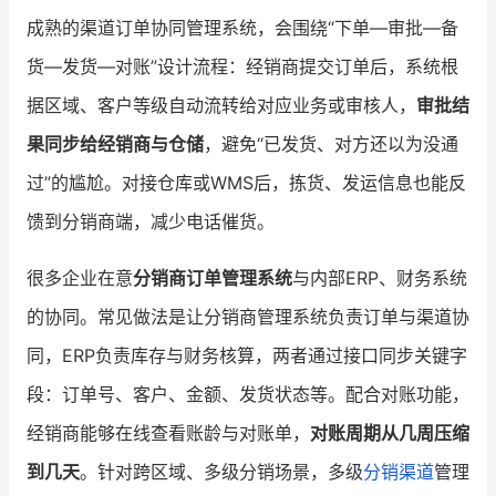
成熟的渠道订单协同管理系统，会围绕“下单—审批—备
货—发货—对账”设计流程：经销商提交订单后，系统根
据区域、客户等级自动流转给对应业务或审核人，
审批结
果同步给经销商与仓储
，避免“已发货、对方还以为没通
过”的尴尬。对接仓库或WMS后，拣货、发运信息也能反
馈到分销商端，减少电话催货。
很多企业在意
分销商订单管理系统
与内部ERP、财务系统
的协同。常见做法是让分销商管理系统负责订单与渠道协
同，ERP负责库存与财务核算，两者通过接口同步关键字
段：订单号、客户、金额、发货状态等。配合对账功能，
经销商能够在线查看账龄与对账单，
对账周期从几周压缩
到几天
。针对跨区域、多级分销场景，多级
分销渠道
管理