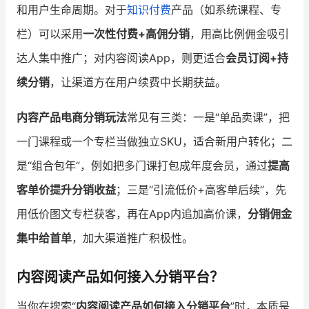
和用户生命周期。对于
知识付费
产品（如系统课程、专
栏）可以采用
一次性付费+高佣分销
，用高比例佣金吸引
达人集中推广；对内容阅读App，则更适合
会员订阅+持
续分销
，让渠道方在用户续费中长期获益。
内容产品电商分销玩法
常见有三类：一是“单品卖课”，把
一门课程或一个专栏当做独立SKU，适合新用户转化；二
是“组合包年”，例如把多门课打包成年度会员，通过
提高
客单价提升分销收益
；三是“引流低价+高客单后续”，先
用低价图文专栏获客，再在App内追加高价课，
分销佣金
集中给首单
，加大渠道推广积极性。
内容阅读产品如何接入分销平台？
当你在搜索“
内容阅读产品如何接入分销平台
”时，本质是