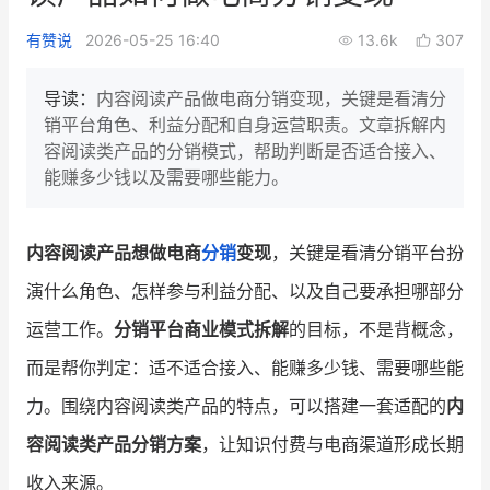
新零售私享会
门店经营增长公开课
有赞说
2026-05-25 16:40
13.6k
307
AllValue
战略合作
导读：
内容阅读产品做电商分销变现，关键是看清分
销平台角色、利益分配和自身运营职责。文章拆解内
增长产品指南
容阅读类产品的分销模式，帮助判断是否适合接入、
能赚多少钱以及需要哪些能力。
智库
产品场景库
产品更新动态
帮助中心
内容阅读产品想做电商
分销
变现
，关键是看清分销平台扮
行业洞察
演什么角色、怎样参与利益分配、以及自己要承担哪部分
运营工作。
分销平台商业模式拆解
的目标，不是背概念，
品牌消费观
行业报告
而是帮你判定：适不适合接入、能赚多少钱、需要哪些能
新零售资讯
力。围绕内容阅读类产品的特点，可以搭建一套适配的
内
培训课程
容阅读类产品分销方案
，让知识付费与电商渠道形成长期
收入来源。
私域课程
新零售内参