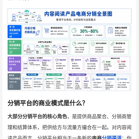
增长俱乐部
增长俱乐部
有赞商盟
商家社区
社群交流
合作共进
入驻有赞
认证代理商
认证服务商
设计服务商
有赞云
数据通服务
分销平台的商业模式是什么？
大部分分销平台的核心角色
，是提供商品聚合、分销商管
理和结算体系，把供给方与流量方撮合在一起。对内容阅
读产品而言，分销平台相当于一条新的
电商
分销渠道
：你