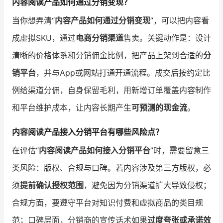
内容阅读产品如何通过分销变现？
当你想弄清“
内容产品如何通过分销变现
”，可以把内容看
成虚拟SKU，通过
电商分销渠道
售卖。关键动作是：设计
清晰的价格体系和分销佣金比例，把产品上架到合适的
分
销平台
，并与App或网站打通开通流程。成交后按约定比
例给渠道分佣，自身保留毛利，用新增订单覆盖内容制作
和平台维护成本，让内容长期产生
可预测的现金流
。
内容阅读产品接入分销平台有哪些风险点？
在评估“
内容阅读产品如何接入分销平台
”时，需要留意三
类风险：版权、合规与口碑。若内容涉及第三方版权，必
须
提前确认授权范围
，避免因为分销渠道扩大导致侵权；
合规方面，要遵守平台对知识付费和虚拟商品的类目规
范；口碑层面，分销商的宣传话术如果
过度夸张或承诺效