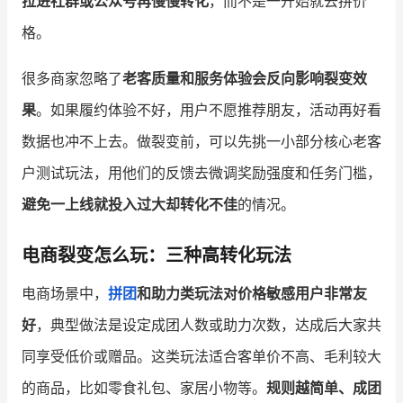
拉进社群或公众号再慢慢转化
，而不是一开始就去拼价
格。
很多商家忽略了
老客质量和服务体验会反向影响裂变效
果
。如果履约体验不好，用户不愿推荐朋友，活动再好看
数据也冲不上去。做裂变前，可以先挑一小部分核心老客
户测试玩法，用他们的反馈去微调奖励强度和任务门槛，
避免一上线就投入过大却转化不佳
的情况。
电商裂变怎么玩：三种高转化玩法
电商场景中，
拼团
和助力类玩法对价格敏感用户非常友
好
，典型做法是设定成团人数或助力次数，达成后大家共
同享受低价或赠品。这类玩法适合客单价不高、毛利较大
的商品，比如零食礼包、家居小物等。
规则越简单、成团