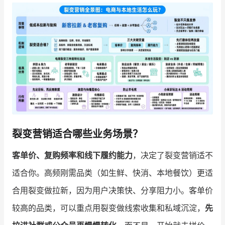
增长俱乐部
增长俱乐部
有赞商盟
商家社区
社群交流
合作共进
入驻有赞
认证代理商
裂变营销适合哪些业务场景？
认证服务商
设计服务商
客单价、复购频率和线下履约能力
，决定了裂变营销适不
有赞云
数据通服务
适合你。高频刚需品类（如生鲜、快消、本地餐饮）更适
合用裂变做拉新，因为用户决策快、分享阻力小。客单价
较高的品类，可以重点用裂变做线索收集和私域沉淀，
先