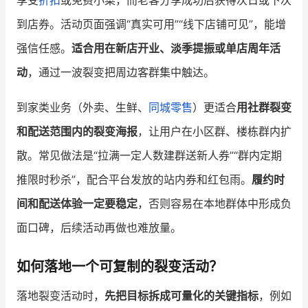
享受
折扣
或免费小菜，而老客分享成功后获得次日或下次
到店券。活动页面强调“真实可用”“线下店铺可见”，能增
强信任感。
适合用在新店开业、淡季提振或单店周年活
动
，通过一波裂变把周边客群集中触达。
到家类业务（外卖、生鲜、
同城零售
）更适合
用社群裂变
和配送范围内的裂变海报
，让用户在小区群、楼栋群内扩
散。常见做法是“拉满一定人数建群送新人券”“群内定期
推限时秒杀”，配合平台发放的站内券和红包雨。
履约时
间和配送体验一定要稳定
，否则容易在本地群体中形成负
面口碑，后续活动再做也难放量。
如何落地一个可复制的裂变活动？
落地裂变活动时，
先把目标拆成可量化的关键指标
，例如