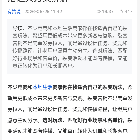
新零售私享会
门店经营增长公开课
有赞说
2026-05-25 11:42
16.3k
447
AllValue
战略合作
导读：
不少电商和本地生活商家都在找适合自己的裂
变玩法，希望用更低成本带来更多新客与复购。裂变
增长产品指南
营销不是简单发券拉人，而是通过设计任务、奖励和
传播路径，让老用户愿意主动分享。选对玩法、匹配
智库
产品场景库
好行业场景和客单价，裂变活动才能既有传播，又能
产品更新动态
帮助中心
真正转化为订单和长期客户。
行业洞察
不少电商和
本地生活
商家都在找适合自己的裂变玩法
，希
品牌消费观
行业报告
望用更低成本带来更多新客与复购。裂变营销不是简单发
新零售资讯
券拉人，而是通过设计任务、奖励和传播路径，让老用户
愿意主动分享。
选对玩法、匹配好行业场景和客单价
，裂
培训课程
变活动才能既有传播，又能真正转化为订单和长期客户。
私域课程
新零售内参