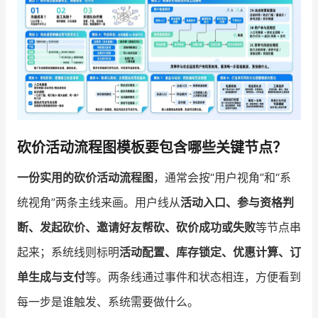
增长俱乐部
增长俱乐部
有赞商盟
商家社区
社群交流
合作共进
砍价活动流程图模板要包含哪些关键节点？
入驻有赞
认证代理商
一份实用的砍价活动流程图
，通常会按“用户视角”和“系
认证服务商
设计服务商
统视角”两条主线来画。用户线从
活动入口、参与资格判
有赞云
数据通服务
断、发起砍价、邀请好友帮砍、砍价成功或失败
等节点串
起来；系统线则标明
活动配置、库存锁定、优惠计算、订
单生成与支付
等。两条线通过事件和状态相连，方便看到
每一步是谁触发、系统需要做什么。