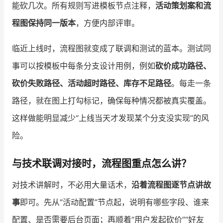
能砍几次。所有规则写进模板节点注释，
活动策划案和流
程图保持同一版本
，方便内部评审。
临近上线时，流程图就变成了联调和测试的蓝本。测试同
事可以按模板中每条分支设计用例，例如
砍价成功路径、
砍价失败路径、活动超时路径、库存不足路径
。每走一条
路径，就在图上打勾标记，确保每种情况都被真实覆盖。
这样做能明显减少“上线当天才发现某个分支没实现”的风
险。
与技术联调对接时，流程图重点怎么讲？
对技术讲解时，不必用大量话术，
沿着流程图逐节点讲故
事
即可。先从“活动配置”节点起，说明有哪些字段、谁来
配置、是否需要后台页面；再顺着“用户发起砍价”“好友