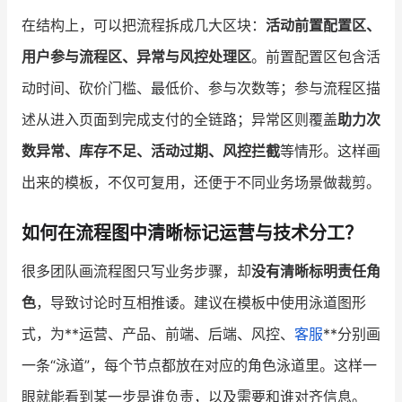
在结构上，可以把流程拆成几大区块：
活动前置配置区、
用户参与流程区、异常与风控处理区
。前置配置区包含活
动时间、砍价门槛、最低价、参与次数等；参与流程区描
述从进入页面到完成支付的全链路；异常区则覆盖
助力次
数异常、库存不足、活动过期、风控拦截
等情形。这样画
出来的模板，不仅可复用，还便于不同业务场景做裁剪。
如何在流程图中清晰标记运营与技术分工？
很多团队画流程图只写业务步骤，却
没有清晰标明责任角
色
，导致讨论时互相推诿。建议在模板中使用泳道图形
式，为**运营、产品、前端、后端、风控、
客服
**分别画
一条“泳道”，每个节点都放在对应的角色泳道里。这样一
眼就能看到某一步是谁负责，以及需要和谁对齐信息。