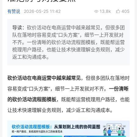
新零售私享会
门店经营增长公开课
有赞说
2026-05-25 11:42
13.8k
405
AllValue
战略合作
导读：
砍价活动在电商运营中越来越常见，但很多团
队在落地时容易变成“口头方案”，细节一上开发就对
增长产品指南
不齐。一份清晰的砍价活动流程图模板，既能帮运营
梳理用户路径，也能让技术快速理解业务规则，减少
智库
产品场景库
返工和沟通成本。
产品更新动态
帮助中心
砍价活动在电商运营中越来越常见
，但很多团队在落地时
行业洞察
容易变成“口头方案”，细节一上开发就对不齐。
一份清晰
品牌消费观
行业报告
的砍价活动流程图模板
，既能帮运营梳理用户路径，也能
新零售资讯
让技术快速理解业务规则，减少返工和沟通成本。
培训课程
私域课程
新零售内参