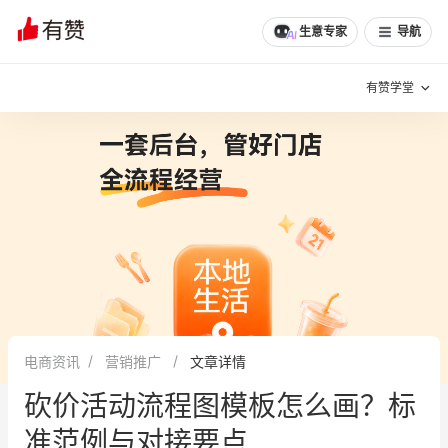
生意专家
导航
有赞学堂
有赞说增长
私域日历
增长方法
有赞说案例拆解
有赞专家说
有赞成功案例
新零售最佳实践
面对面聊增长
电商资讯
营销推广
文章详情
有赞春季发布会
实干家直播间
砍价活动流程图模板怎么画？标
新零售大会
新零售茶会
准范例与对接要点