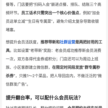
餐等，门店要把“扫码入会”嵌进点餐、排队、结账三个高
频环节。
员工话术只需突出一个核心价值点
，例如“加会
员这单立减”“生日有专属菜”，避免介绍太复杂导致收银
堵塞。
想提升会员活跃度，
推荐带新和
社群运营
是两把好用的工
具
。比如设置“老带新”奖励：老会员成功推荐新会员消费
一次，双方各得代金券或积分；门店还可以为周边上班
族、小区客群建立微信群，
在限定时间段发放“群专属秒
杀券”
，只推1～2个菜品，把人导回店内，不做泛泛的“微
信群发广告”。
提升翻台率，可以配什么会员玩法？