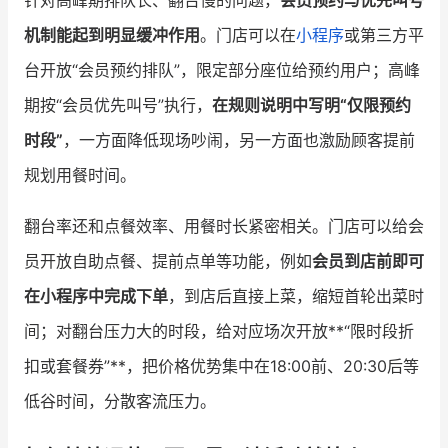
针对高峰期排队长、翻台慢的问题，
会员预约与优先叫号
机制能起到明显缓冲作用
。门店可以在
小程序
或第三方平
台开放“会员预约排队”，限定部分座位给预约用户；高峰
期按“会员优先叫号”执行，
在规则说明中写明“仅限预约
时段”
，一方面降低现场吵闹，另一方面也激励顾客提前
规划用餐时间。
翻台率还和点餐效率、用餐时长紧密相关。门店可以给会
员开放自助点餐、提前点单等功能，例如
会员到店前即可
在小程序中完成下单
，到店后直接上菜，缩短首轮出菜时
间；对翻台压力大的时段，给对应场次开放**“限时段折
扣或套餐券”**，把价格优势集中在18:00前、20:30后等
低谷时间，分散客流压力。