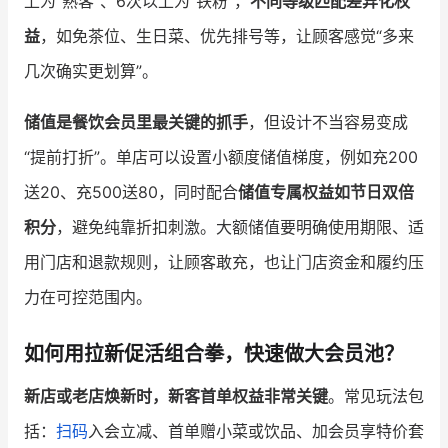
上为“熟客”、6次以上为“铁粉”，
不同等级匹配差异化权
益
，如免茶位、生日菜、优先排号等，让顾客感觉“多来
几次确实更划算”。
储值是餐饮会员里最关键的抓手
，但设计不当容易变成
“提前打折”。单店可以设置小额度储值梯度，例如充200
送20、充500送80，同时配合
储值专属权益如节日双倍
积分
，避免纯靠折扣刺激。大额储值要明确使用期限、适
用门店和退款规则，让顾客敢充，也让门店资金和履约压
力在可控范围内。
如何用拉新促活组合拳，快速做大会员池？
新店或老店焕新时，新客首单权益非常关键
。常见玩法包
括：
扫码
入会立减、首单赠小菜或饮品、加会员享特价套