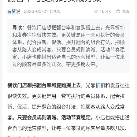
新零售私享会
门店经营增长公开课
有赞说
2026-05-21 17:05
16.4k
489
AllValue
战略合作
导读：
餐饮门店想把翻台率和复购提上去，光靠折扣
和发券往往很快失效。更关键是用一套可执行的会员
增长产品指南
体系，配合拉新、促活、提升翻台的组合打法，把顾
客从路人变成常客。只要会员规则清晰、活动节奏稳
智库
产品场景库
定，小店也能搭出适合自己的运营模型，让每一位来
产品更新动态
帮助中心
过的顾客尽量多吃几次、带更多朋友来。
行业洞察
餐饮门店想把翻台率和复购提上去
，光靠
折扣
和发券往往
品牌消费观
行业报告
很快失效。更关键是用一套可执行的会员体系，配合拉
新零售资讯
新、促活、提升翻台的组合打法，把顾客从路人变成常
客。
只要会员规则清晰、活动节奏稳定
，小店也能搭出适
培训课程
合自己的运营模型，让每一位来过的顾客尽量多吃几次、
私域课程
新零售内参