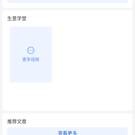
餐饮也得靠私域和服务提高竞争力
生意学堂
昨晚的直播课程太好啦❤️
更多视频
推荐文章
查看更多