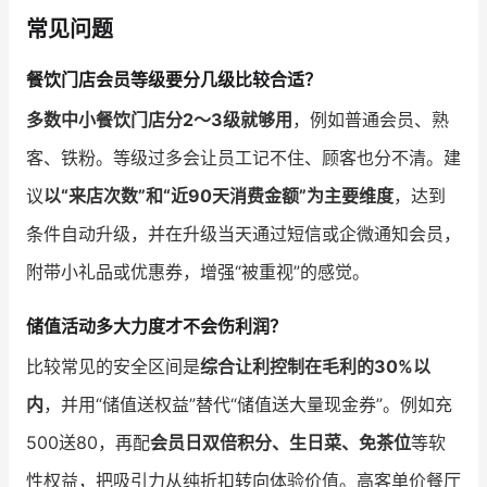
常见问题
餐饮门店会员等级要分几级比较合适？
多数中小餐饮门店分2～3级就够用
，例如普通会员、熟
客、铁粉。等级过多会让员工记不住、顾客也分不清。建
议
以“来店次数”和“近90天消费金额”为主要维度
，达到
条件自动升级，并在升级当天通过短信或企微通知会员，
附带小礼品或优惠券，增强“被重视”的感觉。
储值活动多大力度才不会伤利润？
比较常见的安全区间是
综合让利控制在毛利的30%以
内
，并用“储值送权益”替代“储值送大量现金券”。例如充
500送80，再配
会员日双倍积分、生日菜、免茶位
等软
性权益，把吸引力从纯折扣转向体验价值。高客单价餐厅