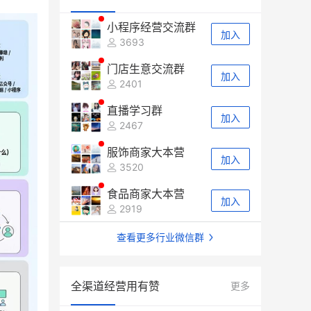
小程序经营交流群
加入
3693
门店生意交流群
加入
2401
直播学习群
加入
2467
服饰商家大本营
加入
3520
食品商家大本营
加入
2919
查看更多行业微信群
全渠道经营用有赞
更多