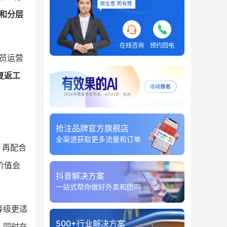
和分层
在线咨询
预约回电
员运营
复返工
抢注品牌官方旗舰店
全渠道获取更多流量和订单
，再配合
价值会
抖音解决方案
一站式帮你做好外卖和团购
等级更适
500+行业解决方案
，同时在