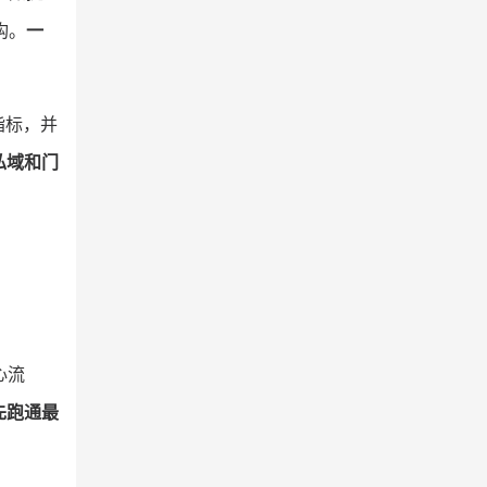
构。
一
指标，并
私域和门
心流
先跑通最