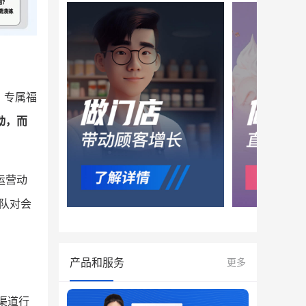
、专属福
动，而
运营动
队对会
产品和服务
更多
渠道行