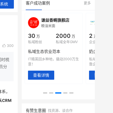
客户成功案例
更多
系统
城
谦益香畴旗舰店
白帝
粮油米面
小吃快
00
30
2000
2
%
万
万
万人
会员的客单价提升
私域粉丝
私域全年GMV
企业微信半年拉
300
万
私域生态农业范本
奶企靠企业微
有赞破局新
IT精英回乡种地，撬动2000万生
私域样本打法
同时梳
意！
靠企业微信实现
员分
查看详情
查看详情
体系，
CRM
有赞生意圈
找资源、谈合作