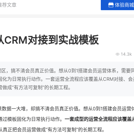
推荐文章
体验商城
BEIESTATE贝易品牌
龙贝莱商
女装
商城
从CRM对接到实战模板
母婴
200
2
万
万
1
2
收
月销
top
亿元
14.3k
类目销售额
年度GMV
爆发
发力私域月销200
有货源没流量？母婴馆如何破局
辅食品
这家女装连锁如何借
误区，搞不清会员真正价值。想从0到1搭建会员运营体系，需要
零售？
他只用7年做到平台销冠，转战私
固化为日常执行动作。一套运营全流程应该覆盖从CRM对接、会
域如何破局？
营做成“有方法可复制”的长期工程。
查看详情
查看详情
果数据一大堆，却搞不清会员真正价值。想从0到1搭建会员运营
通过模板固化为日常执行动作。
一套成型的运营全流程应该覆盖从
队真正把会员运营做成“有方法可复制”的长期工程。