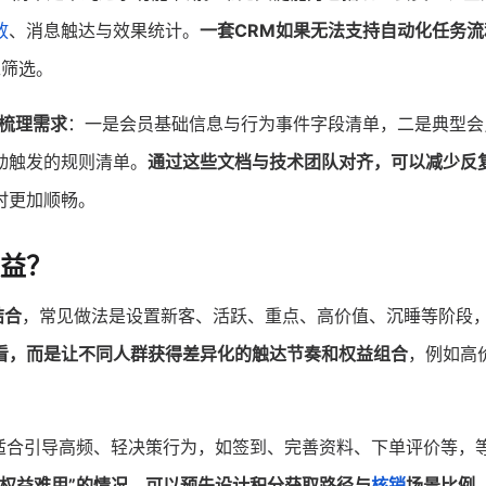
放
、消息触达与效果统计。
一套CRM如果无法支持自动化任务流
工筛选。
梳理需求
：一是会员基础信息与行为事件字段清单，二是典型会
动触发的规则清单。
通过这些文档与技术团队对齐，可以减少反
时更加顺畅。
益？
结合
，常见做法是设置新客、活跃、重点、高价值、沉睡等阶段
看，而是让不同人群获得差异化的触达节奏和权益组合
，例如高
适合引导高频、轻决策行为，如签到、完善资料、下单评价等，
、权益难用”的情况，可以预先设计积分获取路径与
核销
场景比例