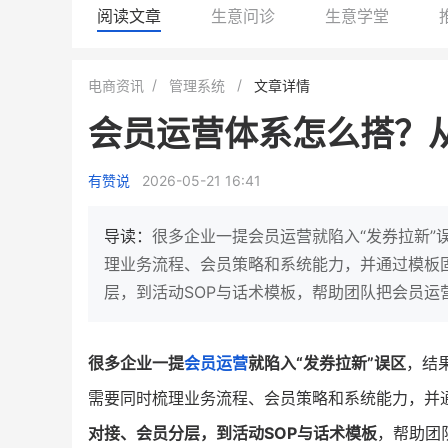
阅读文章
生意问诊
生意学堂
白帝牛奶旗舰店
小鹿蓝蓝会员
电商资讯
管理系统
文章详情
小吃快餐
休闲零食
会员运营体系怎么搭？
2
900
80%
7900
万人
万
+
企业微信半年拉新
年销售额
复购率
一季度营
有赞说
2026-05-21 16:41
奶企靠企业微信销售额翻8倍
国民品牌副线的私域大
私域样本打法！新希望白帝乳业
三只松鼠旗下的网红婴儿
导读：
很多企业一提会员运营就陷入“发券拉新”
靠企业微信实现销售额翻 8 倍！
牌，22天便拿下类目第一
理业务流程、会员策略和系统能力，并通过模板
层，到活动SOP与话术模板，帮助团队把会员运
查看详情
查看详情
很多企业一提
会员运营
就陷入“发券拉新”误区
，结
需要同时梳理业务流程、会员策略和系统能力，并
对接、会员分层，到活动SOP与话术模板
，帮助团