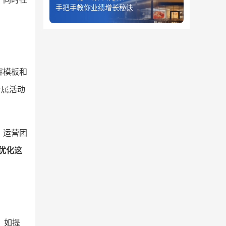
手把手教你业绩增长秘诀
容模板和
专属活动
。运营团
优化这
，如提