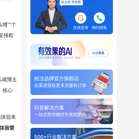
域”“个
在线咨询
预约回电
安排和
。
抢注品牌官方旗舰店
私域博主
全渠道获取更多流量和订单
、核心
抖音解决方案
一站式帮你做好外卖和团购
槛体验来
–体验营
500+行业解决方案