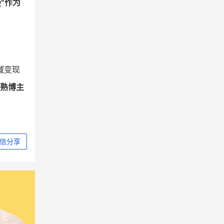
”作为
域变现
熟博主
信分享