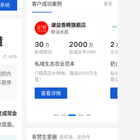
客户成功案例
更多
系统
旗舰店
白帝牛奶旗舰店
小鹿
小吃快餐
休闲零
懂
000
2
900
80%
万
万人
万
+
域全年GMV
企业微信半年拉新
年销售额
复购率
409
奶企靠企业微信销售额翻8倍
国民品牌副
2000万生
私域样本打法！新希望白帝乳业
三只松鼠旗下
域把内
靠企业微信实现销售额翻 8 倍！
牌，22天便拿
不是停
查看详情
查看详情
变成现金
念层面。
有赞生意圈
找资源、谈合作