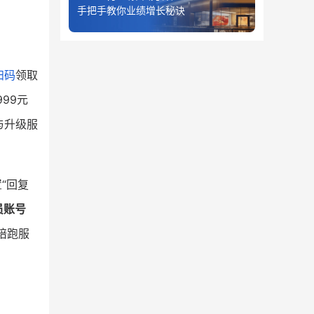
手把手教你业绩增长秘诀
扫码
领取
99元
与升级服
“回复
员账号
陪跑服