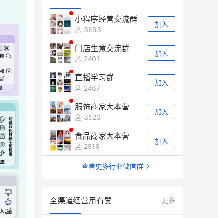
小程序经营交流群
加入
3693
门店生意交流群
加入
2401
直播学习群
加入
2467
服饰商家大本营
加入
3520
食品商家大本营
加入
2919
查看更多行业微信群
全渠道经营用有赞
更多