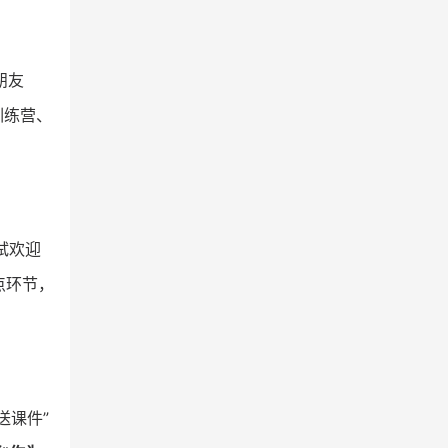
朋友
训练营、
试欢迎
点环节，
送课件”