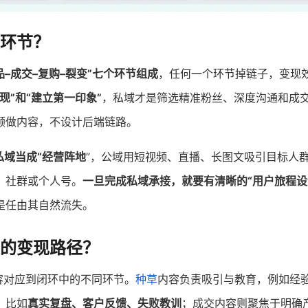
环节？
–成交–复购–裂变”七个环节组成
，任何一个环节掉链子，变现
现”和“建立第一印象”
，私域才是筛选精准粉丝、深度沟通和成
顾做内容，不设计后端链路。
私域当成“经营阵地
”，公域用短视频、直播、长图文吸引目标人
、社群或个人号。
一旦完成私域承接，就要有清晰的“用户旅程设
是任由其自然流失。
的变现路径？
容对应到闭环中的不同环节。
种草
内容负责吸引与教育，例如经
，比如
真实复盘、客户反馈、失败教训
；成交内容则聚焦于明确