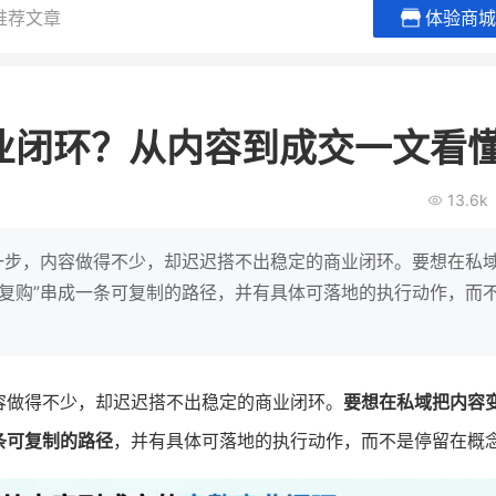
推荐文章
体验商城
贝易品牌
龙贝莱商城
谦益香畴
女装
粮油米面
业闭环？从内容到成交一文看
200
200
30
2
万
%
万
月销
会员的客单价提升
私域粉丝
私
13.6k
V
发力私域月销200万
私域生态农业范本
有货源没流量？母婴馆如何破局
这家女装连锁如何借有赞破局新
IT精英回乡种地，撬动
这一步，内容做得不少，却迟迟搭不出稳定的商业闭环。要想在私
零售？
意！
转战私
交–复购”串成一条可复制的路径，并有具体可落地的执行动作，而
查看详情
查看详情
容做得不少，却迟迟搭不出稳定的商业闭环。
要想在私域把内容
一条可复制的路径
，并有具体可落地的执行动作，而不是停留在概