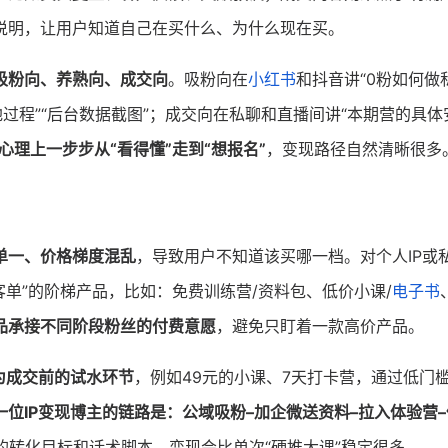
说明，让用户知道自己在买什么、为什么现在买。
吸粉向、养熟向、成交向
。吸粉向在
小红书
和抖音讲“0粉如何做私
落地过程”“后台数据截图”；成交向在私聊和直播间讲“本期营的具体
理上一步步从“看得懂”走到“想报名”
，变现路径自然清晰很多
单一、价格梯度混乱
，导致用户不知道该买哪一档。对个人IP或
客单”的阶梯产品，比如：免费训练营/资料包、低价小课/
电子书
品承接不同阶段粉丝的付费意愿
，避免只盯着一款高价产品。
为成交前的试水环节
，例如49元的小课、7天打卡营，通过低门
一位IP变现博主的链路是：公域吸粉–加企微送资料–拉入体验营
的转化目标和话术脚本，变现会比单次“硬推大课”稳定很多。