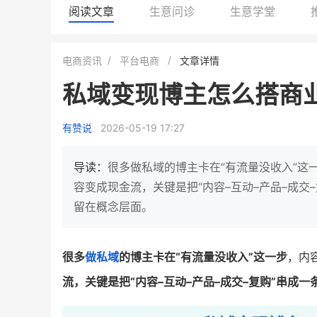
阅读文章
生意问诊
生意学堂
小鹿蓝蓝会员
BEIESTATE
电商资讯
平台电商
文章详情
休闲零食
商城
私域变现博主怎么搭商
母婴
80%
7900
+
万
1
2
复购率
一季度营收
top
亿元
有赞说
2026-05-19 17:27
类目销售额
年度GM
国民品牌副线的私域大爆发
三只松鼠旗下的网红婴儿辅食品
导读：
很多做私域的博主卡在“有流量没收入”
牌，22天便拿下类目第一
他只用7年做到平台销冠，
容变成现金流，关键是把“内容–互动–产品–成
域如何破局？
留在概念层面。
查看详情
查看详情
很多
做私域
的博主卡在“有流量没收入”这一步
，内
流，关键是把“内容–互动–产品–成交–复购”串成