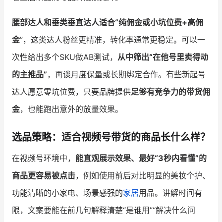
腰部达人和垂类垂直达人适合“纯佣金或小坑位费+高佣
金
”，这类达人粉丝更精准，转化率通常更稳定。可以一
次性给出多个SKU做AB测试，
从中筛出“在他号里卖得动
的主推品”
，再谈月度保量或长期绑定合作。有些新起号
达人愿意零坑位费，只要品牌提供
足够有竞争力的带货佣
金
，也能跑出意外的放量效果。
选品策略：适合视频号带货的商品长什么样？
在视频号环境中，
能直观展示效果、最好“3秒内看懂”的
商品更容易被点击
，例如使用前后对比明显的美妆个护、
功能清晰的小家电、场景感强的
家居
用品。讲解时间有
限，文案要能在前几句解释清楚“是谁用”“解决什么问