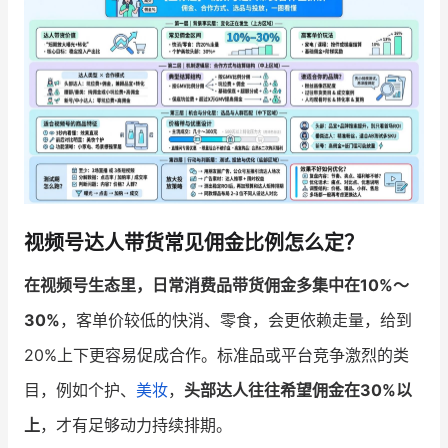
增长俱乐部
增长俱乐部
有赞商盟
商家社区
社群交流
合作共进
入驻有赞
认证代理商
视频号达人带货常见佣金比例怎么定？
认证服务商
设计服务商
在视频号生态里，日常消费品带货佣金多集中在10%～
有赞云
数据通服务
30%
，客单价较低的快消、零食，会更依赖走量，给到
20%上下更容易促成合作。标准品或平台竞争激烈的类
目，例如个护、
美妆
，
头部达人往往希望佣金在30%以
上
，才有足够动力持续排期。