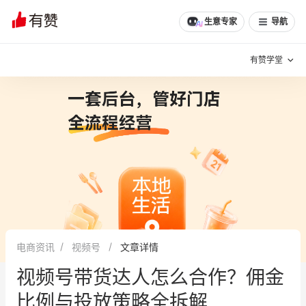
文章
问诊
群聊
学堂
推荐
分享
生意专家
导航
有赞学堂
有赞说增长
私域日历
增长方法
有赞说案例拆解
有赞专家说
有赞成功案例
新零售最佳实践
面对面聊增长
电商资讯
视频号
文章详情
有赞春季发布会
实干家直播间
视频号带货达人怎么合作？佣金
新零售大会
新零售茶会
比例与投放策略全拆解