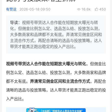
新零售私享会
门店经营增长公开课
有赞说
2026-05-18 09:50
16.6k
450
AllValue
战略合作
导读：
视频号带货达人合作能在短期放大曝光与转
化，但佣金比例怎么定、选品怎么给、投放怎么测，
增长产品指南
大多数商家和品牌都不太有底。弄清常见佣金区间和
主流合作方式，再配合清晰的选品与投放策略，达人
智库
产品场景库
带货才能真正跑出稳定的投入产出比。
产品更新动态
帮助中心
视频号带货达人合作能在短期放大曝光与转化
，但佣金比
行业洞察
例怎么定、选品怎么给、投放怎么测，大多数商家和品牌
品牌消费观
行业报告
都不太有底。
弄清常见佣金区间和主流合作方式
，再配合
新零售资讯
清晰的选品与投放策略，达人带货才能真正跑出稳定的投
入产出比。
培训课程
私域课程
新零售内参