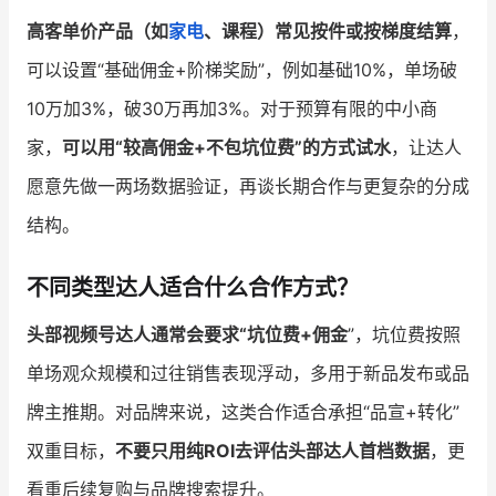
高客单价产品（如
家电
、课程）常见按件或按梯度结算
，
可以设置“基础佣金+阶梯奖励”，例如基础10%，单场破
10万加3%，破30万再加3%。对于预算有限的中小商
家，
可以用“较高佣金+不包坑位费”的方式试水
，让达人
愿意先做一两场数据验证，再谈长期合作与更复杂的分成
结构。
不同类型达人适合什么合作方式？
头部视频号达人通常会要求“坑位费+佣金
”，坑位费按照
单场观众规模和过往销售表现浮动，多用于新品发布或品
牌主推期。对品牌来说，这类合作适合承担“品宣+转化”
双重目标，
不要只用纯ROI去评估头部达人首档数据
，更
看重后续复购与品牌搜索提升。