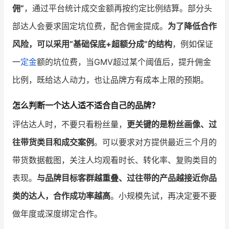
佣”
，通过平台统计成交金额再按约定比例结算。部分头
部达人会要求固定坑位费，配合佣金提成。
为了降低合作
风险，可以采用“基础保底+超额分成”的结构
，例如保证
一
定金
额的坑位费，当GMV超过某个阈值后，提升佣金
比例，既给达人动力，也让品牌方有成本上限的预期。
怎么判断一个达人适不适合自己的品牌？
评估达人时，不要只看粉丝量，
更关键的是粉丝画像、过
往带货类目和成交案例
。可以要求对方提供最近三个月的
带货数据截图，关注人均观看时长、转化率、复购类目的
表现。
与品牌目标客群越重叠、过往带的产品越接近你品
类的达人，合作成功率越高
。小规模先试，再决定要不要
做年度或深度绑定合作。