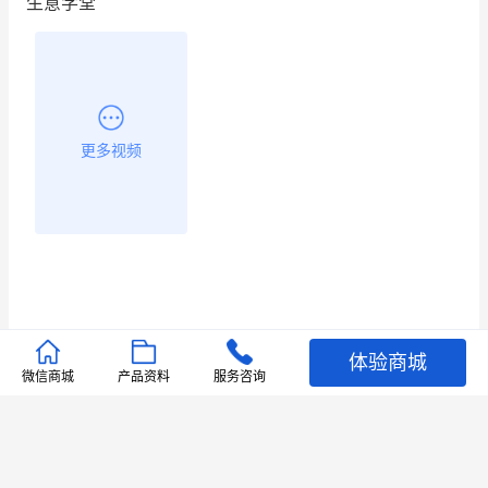
生意学堂
更多视频
体验商城
推荐文章
微信商城
产品资料
服务咨询
查看更多
店铺护航
有赞安心入驻 服务中断赔偿102.4倍