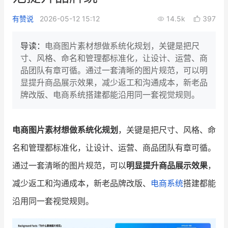
新零售私享会
门店经营增长公开课
有赞说
2026-05-12 15:12
14.5k
397
AllValue
战略合作
导读：
电商图片素材想做系统化规划，关键是把尺
寸、风格、命名和管理都标准化，让设计、运营、商
增长产品指南
品团队有章可循。通过一套清晰的图片规范，可以明
显提升商品展示效果，减少返工和沟通成本，新老品
智库
产品场景库
牌改版、电商系统搭建都能沿用同一套视觉规则。
产品更新动态
帮助中心
电商图片素材想做系统化规划
，关键是把尺寸、风格、命
行业洞察
名和管理都标准化，让设计、运营、商品团队有章可循。
品牌消费观
行业报告
通过一套清晰的图片规范，可以
明显提升商品展示效果
，
新零售资讯
减少返工和沟通成本，新老品牌改版、
电商系统
搭建都能
沿用同一套视觉规则。
培训课程
私域课程
新零售内参