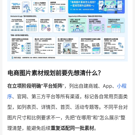
增长俱乐部
增长俱乐部
有赞商盟
商家社区
社群交流
合作共进
入驻有赞
认证代理商
电商图片素材规划前要先想清什么？
认证服务商
设计服务商
在立项阶段明确“平台矩阵
”，列出自建商城、App、
小程
有赞云
数据通服务
序
、官网、第三方平台等所有渠道，标记各自常用页面类
型，如列表页、详情页、首页、活动专题等。不同平台对
图片尺寸和比例要求不一，先把“在哪用”和“怎么展示”整
理清楚，能避免后续
重复适配同一批素材
。