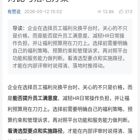
新零售私享会
门店经营增长公开课
有赞说
2026-05-12 15:02
12.8k
313
AllValue
战略合作
导读：
企业在选择员工福利兑换平台时，关心的不只
是价格，而是能否提升员工满意度、减轻HR日常操
增长产品指南
作负担，并让福利预算用在刀刃上。选择前需要明确
自己的福利策略、预算约束和管理诉求，再对照平台
智库
产品场景库
功能和服务能力做判断。看清选型要点和实施路径，
产品更新动态
帮助中心
才能在内部评审时说得清、落地时推得动。
行业洞察
企业在选择员工福利兑换平台时，关心的不只是价格，而
品牌消费观
行业报告
是
能否提升员工满意度
、减轻HR日常操作负担，并让福
新零售资讯
利预算用在刀刃上。选择前需要明确自己的福利策略、预
算约束和管理诉求，再对照平台功能和服务能力做判断。
培训课程
看清选型要点和实施路径
，才能在内部评审时说得清、落
私域课程
新零售内参