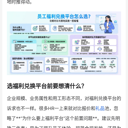
地时推得动。
增长俱乐部
增长俱乐部
有赞商盟
商家社区
社群交流
合作共进
入驻有赞
认证代理商
认证服务商
设计服务商
选福利兑换平台前要想清什么？
有赞云
数据通服务
企业规模、业务属性和用工形态不同，对福利兑换平台的
诉求也不一样。很多HR一上来就对比报价和
礼品
池，忽
略了**“为什么要上福利平台”这个前置问题**。建议先明