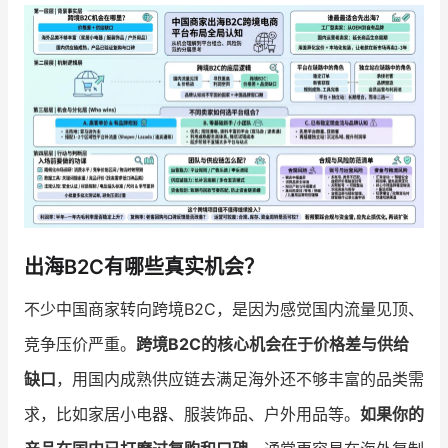
增长俱乐部
增长俱乐部
有赞商盟
商家社区
社群交流
合作共进
入驻有赞
认证代理商
出海B2C有哪些真实机会？
认证服务商
设计服务商
不少中国商家转向跨境B2C，是因为感觉国内流量见顶、
有赞云
数据通服务
竞争压价严重。
跨境B2C的核心机会在于价格差与供给
缺口
，用国内成熟供应链去满足海外还不够丰富的品类需
求，比如家居小电器、服装饰品、户外用品等。
如果你的