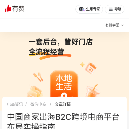
文章
问诊
群聊
学堂
推荐
分享
生意专家
导航
有赞学堂
有赞说增长
私域日历
增长方法
有赞说案例拆解
有赞专家说
有赞成功案例
新零售最佳实践
面对面聊增长
电商资讯
微信电商
文章详情
有赞春季发布会
实干家直播间
中国商家出海B2C跨境电商平台
新零售大会
新零售茶会
布局实操指南