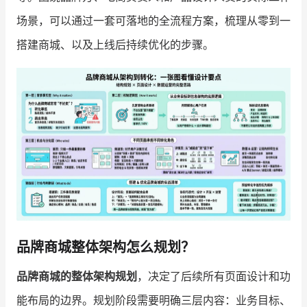
场景，可以通过一套可落地的全流程方案，梳理从零到一
增长俱乐部
搭建商城、以及上线后持续优化的步骤。
增长俱乐部
有赞商盟
商家社区
社群交流
合作共进
入驻有赞
认证代理商
认证服务商
设计服务商
有赞云
数据通服务
品牌商城整体架构怎么规划？
品牌商城的整体架构规划
，决定了后续所有页面设计和功
能布局的边界。规划阶段需要明确三层内容：业务目标、