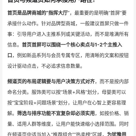
首页与频道页如何承接用户路径？
首页是品牌商城的“指挥大厅
”，最重要的是明确“首屏”要
承接什么动作。针对品牌型商城，一般建议首屏只做一件
事：引导用户进入主推系列或关键活动，而不是堆满所有
信息。
首页首屏可以围绕一个核心卖点与1-2个主推入
口
，例如新品系列与会员专属专区，用清晰的文案和按钮
设计驱动点击，不必追求信息数量。
频道页的布局逻辑要与用户决策方式对齐
，而不是按内部
命名分类。服饰类可以按“场景+风格”划分，母婴类可以
按“宝宝阶段+问题场景”划分，让用户在心智上更容易理
解。
筛选与排序功能不宜复杂却必须实用
，如按价格、销
量、适用人群等维度，让用户能快速缩小选择范围。同时
在频道页中适当加入“推荐组合”“热卖榜”区域，
为犹豫用