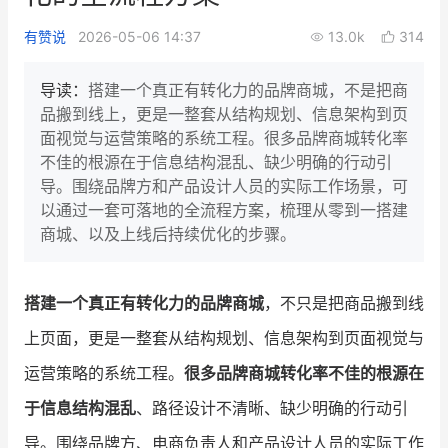
新零售私享会
门店经营增长公开课
有赞说
2026-05-06 14:37
13.0k
314
AllValue
战略合作
导读：
搭建一个真正有转化力的品牌商城，不是把商
品搬到线上，更是一整套从结构规划、信息架构到页
增长产品指南
面视觉与运营策略的系统工程。很多品牌商城转化率
不佳的根源在于信息结构混乱、缺少明确的行动引
智库
产品场景库
导。围绕品牌方和产品设计人员的实际工作场景，可
产品更新动态
帮助中心
以通过一套可落地的全流程方案，梳理从零到一搭建
商城、以及上线后持续优化的步骤。
行业洞察
品牌消费观
行业报告
搭建一个真正有转化力的品牌商城
，不只是把商品搬到线
上页面，更是一整套从结构规划、信息架构到页面视觉与
新零售资讯
运营策略的系统工程。
很多品牌商城转化率不佳的根源在
培训课程
于信息结构混乱
、路径设计不清晰、缺少明确的行动引
私域课程
新零售内参
导。围绕品牌方、电商负责人和产品设计人员的实际工作