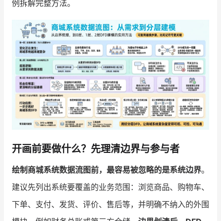
例拆解完整方法。
增长俱乐部
增长俱乐部
有赞商盟
商家社区
社群交流
合作共进
入驻有赞
认证代理商
认证服务商
设计服务商
开画前要做什么？先理清边界与参与者
有赞云
数据通服务
绘制商城系统数据流图前，最容易被忽略的是系统边界
。
建议先列出系统要覆盖的业务范围：浏览商品、购物车、
下单、支付、发货、评价、售后等，并明确不纳入的外围