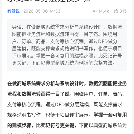
新零售私享会
门店经营增长公开课
有赞说
2026-05-06 14:33
14.4k
315
AllValue
战略合作
导读：
在做商城系统需求分析与系统设计时，数据流
图能把业务流程和数据流转画得一目了然。围绕用
增长产品指南
户、订单、商品、支付等核心流程，通过DFD做分
层建模，既能支撑需求规格说明书写作，也便于项目
智库
产品场景库
评审展示。掌握一套可复用的建模步骤，比死记符号
产品更新动态
帮助中心
更关键，下面以典型商城系统为例拆解完整方法。
行业洞察
在做商城系统需求分析与系统设计时，数据流图能把业务
品牌消费观
行业报告
流程和数据流转画得一目了然
。围绕用户、订单、商品、
新零售资讯
支付等核心流程，通过DFD做分层建模，既能支撑需求
规格说明书写作，也便于项目评审展示。
掌握一套可复用
培训课程
的建模步骤，比死记符号更关键
，下面以典型商城系统为
私域课程
新零售内参