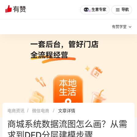
文章
问诊
群聊
学堂
推荐
分享
生意专家
导航
有赞学堂
有赞说增长
私域日历
增长方法
有赞说案例拆解
有赞专家说
有赞成功案例
新零售最佳实践
面对面聊增长
电商资讯
微信电商
文章详情
有赞春季发布会
实干家直播间
商城系统数据流图怎么画？从需
新零售大会
新零售茶会
求到DFD分层建模步骤