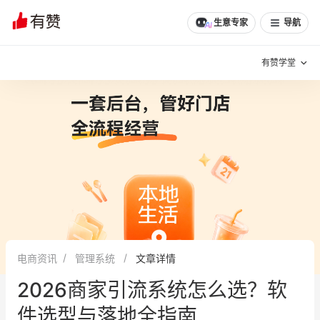
生意专家
导航
有赞学堂
有赞说增长
私域日历
增长方法
有赞说案例拆解
有赞专家说
有赞成功案例
新零售最佳实践
面对面聊增长
电商资讯
管理系统
文章详情
有赞春季发布会
实干家直播间
2026商家引流系统怎么选？软
新零售大会
新零售茶会
件选型与落地全指南