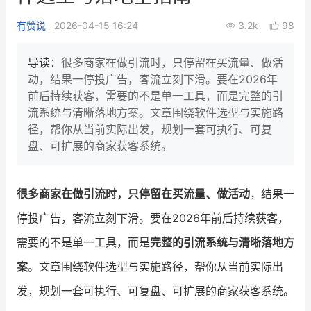
新零售私享会
门店经营增长公开课
有赞说
2026-04-15 16:24
3.2k
98
AllValue
战略合作
导读：
很多商家在做引流时，只停留在买流量、做活
动，结果一停投广告，客流立刻下滑。要在2026年
增长产品指南
前后持续获客，需要的不是单一工具，而是完整的引
流系统与清晰落地方案。文章围绕软件选型与实施路
智库
产品场景库
径，帮你从当前实际出发，规划一套可执行、可复
产品更新动态
帮助中心
盘、可扩展的商家获客系统。
行业洞察
很多商家在做引流时，只停留在买流量、做活动
，结果一
品牌消费观
行业报告
停投广告，客流立刻下滑。要在2026年前后持续获客，
新零售资讯
需要的不是单一工具，而是
完整的引流系统与清晰落地方
案
。文章围绕软件选型与实施路径，帮你从当前实际出
培训课程
发，规划一套可执行、可复盘、可扩展的商家获客系统。
私域课程
新零售内参