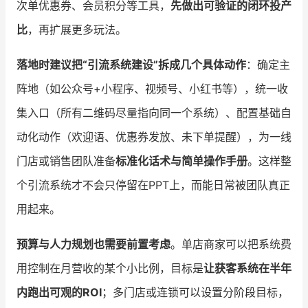
次单优惠券、会员积分等工具，
先做出可验证的闭环投产
比
，再扩展更多玩法。
落地时建议把“引流系统建设”拆成几个具体动作
：确定主
阵地（如公众号+小程序、视频号、小红书等），统一收
集入口（所有二维码尽量指向同一个系统）、配置基础自
动化动作（欢迎语、优惠券发放、未下单提醒），为一线
门店或销售团队准备
标准化话术与简单操作手册
。这样整
个引流系统才不会只停留在PPT上，而能日常被团队真正
用起来。
预算与人力规划也需要前置考虑
。单店商家可以把系统费
用控制在月营收的某个小比例，目标是
让获客系统在半年
内跑出可观的ROI
；多门店或连锁可以设置分阶段目标，