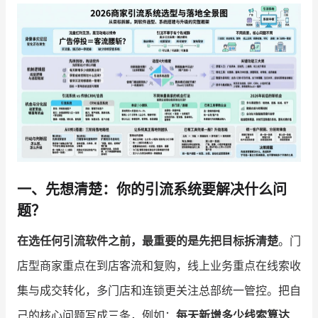
增长俱乐部
增长俱乐部
有赞商盟
商家社区
社群交流
合作共进
入驻有赞
认证代理商
一、先想清楚：你的引流系统要解决什么问
认证服务商
设计服务商
题？
有赞云
数据通服务
在选任何引流软件之前，最重要的是先把目标拆清楚
。门
店型商家重点在到店客流和复购，线上业务重点在线索收
集与成交转化，多门店和连锁更关注总部统一管控。把自
己的核心问题写成三条，例如：
每天新增多少线索算达