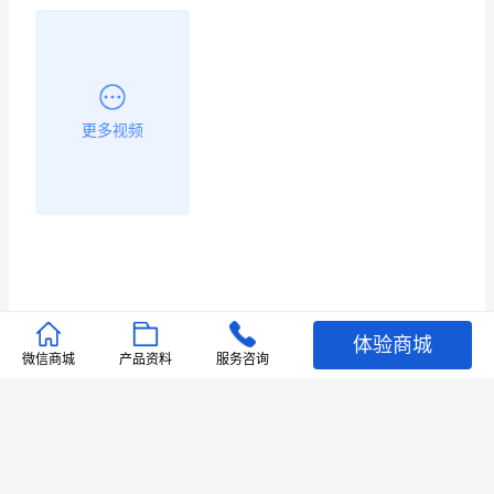
更多视频
体验商城
推荐文章
微信商城
产品资料
服务咨询
查看更多
店铺护航
有赞安心入驻 服务中断赔偿102.4倍