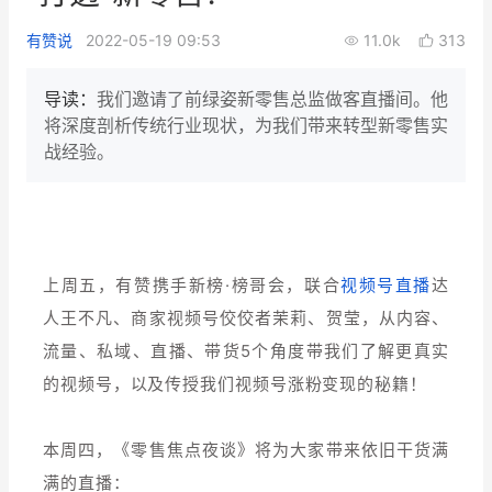
新零售私享会
门店经营增长公开课
有赞说
2022-05-19 09:53
11.0k
313
AllValue
战略合作
导读：
我们邀请了前绿姿新零售总监做客直播间。他
将深度剖析传统行业现状，为我们带来转型新零售实
增长产品指南
战经验。
智库
产品场景库
产品更新动态
帮助中心
行业洞察
上周五，有赞携手新榜·榜哥会，联合
视频号直播
达
人王不凡、商家视频号佼佼者茉莉、贺莹，
从内容、
品牌消费观
行业报告
流量、私域、直播、带货5个角度带我们了解更真实
新零售资讯
的视频号，以及传授我们
视频号涨粉变现的秘籍！
培训课程
本周四，《零售焦点夜谈》将为大家带来依旧干货满
满的直播：
私域课程
新零售内参