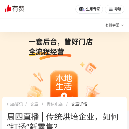
文章
问诊
群聊
学堂
推荐
分享
生意专家
导航
有赞学堂
有赞说增长
私域日历
增长方法
有赞说案例拆解
有赞专家说
有赞成功案例
新零售最佳实践
面对面聊增长
电商资讯
文章
微信电商
文章详情
有赞春季发布会
实干家直播间
周四直播 | 传统烘培企业，如何
新零售大会
新零售茶会
“打透”新零售？