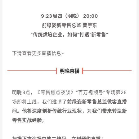
增长俱乐部
9.23周四（明晚） 20:00
前绿姿新零售总监 曹宇东
增长俱乐部
有赞商盟
“
传统烘培企业，如何“打透”新零售
”
商家社区
社群交流
下滑查看更多直播信息~
合作共进
明晚直播
入驻有赞
认证代理商
认证服务商
设计服务商
明晚8点，《零售焦点夜谈》“百万视频号”专场第28
有赞云
数据通服务
场即将上线，我们邀请了
前绿姿新零售总监做客直播
间。他将深度剖析传统行业现状，为我们带来转型新
零售实战经验。
扫描下方海报中的二维码，立刻预约直播！