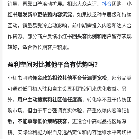
销量，再靠口碑滚动扩展。相比大众点评、
抖音
团购，
小
红书爆发新单更依赖内容沉淀
，如果缺乏种草层级和持续
互动，销量易受冷启动影响，前中期需投入内容和达人合
作资源。部分商户反馈小红书
回头客比例和用户留存表现
较好
，适合做长期客户积累。
盈利空间对比其他平台有优势吗？
小红书团购
佣金政策相较其他平台普遍更宽松
，部分品类
可通过低门槛入驻和自主设置利润空间来优化收益。另
外，
用户主动搜索和社区信任度高
，转化率不逊于传统团
购市场。但由于平台强调真实体验，严重依赖内容笔记扩
散，
不能单靠低价策略获客
，更适合中高端品或区域深
耕。实际盈利能力跟自身选品定位和内容运维水平密切相