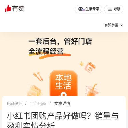
文章
问诊
群聊
学堂
推荐
分享
生意专家
导航
有赞学堂
有赞说增长
私域日历
增长方法
有赞说案例拆解
有赞专家说
有赞成功案例
新零售最佳实践
面对面聊增长
电商资讯
平台电商
文章详情
有赞春季发布会
实干家直播间
小红书团购产品好做吗？销量与
新零售大会
新零售茶会
盈利实情分析