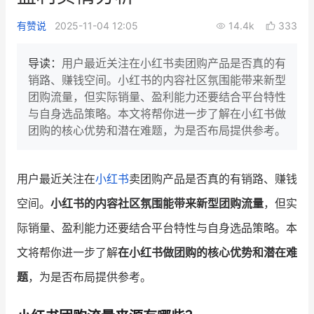
新零售私享会
门店经营增长公开课
有赞说
2025-11-04 12:05
14.4k
333
AllValue
战略合作
导读：
用户最近关注在小红书卖团购产品是否真的有
销路、赚钱空间。小红书的内容社区氛围能带来新型
增长产品指南
团购流量，但实际销量、盈利能力还要结合平台特性
与自身选品策略。本文将帮你进一步了解在小红书做
智库
产品场景库
团购的核心优势和潜在难题，为是否布局提供参考。
产品更新动态
帮助中心
用户最近关注在
小红书
卖团购产品是否真的有销路、赚钱
行业洞察
空间。
小红书的内容社区氛围能带来新型团购流量
，但实
品牌消费观
行业报告
际销量、盈利能力还要结合平台特性与自身选品策略。本
新零售资讯
文将帮你进一步了解
在小红书做团购的核心优势和潜在难
题
，为是否布局提供参考。
培训课程
私域课程
新零售内参