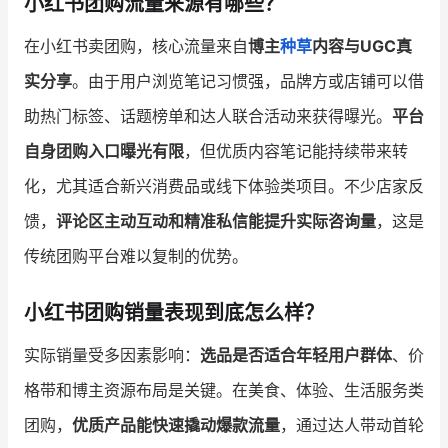
小红书团购流量来源有哪些？
在小红书卖团购，核心流量来自
博主
种草
内容与UGC真
增长俱乐部
实分享
。由于用户浏览笔记习惯强，品牌方或店铺可以借
增长俱乐部
有赞商盟
助热门标签、话题榜单和达人联合活动来获得曝光。
平台
商家社区
社群交流
自身团购入口曝光有限
，但优质内容笔记能持续带来转
化，尤其适合新兴消费品或线下体验类项目。不少店家反
合作共进
馈，
评论区主动互动和精准私信能提升实际咨询量
，这是
入驻有赞
认证代理商
传统团购平台难以复制的优势。
认证服务商
设计服务商
小红书团购销量表现到底怎么样？
有赞云
数据通服务
实际销量受多因素影响：
选品是否适合年轻用户群体
、价
格带和博主资源布局是关键。在美食、体验、生活服务类
团购，
优质产品能快速撬动爆款流量
，通过达人带动首轮