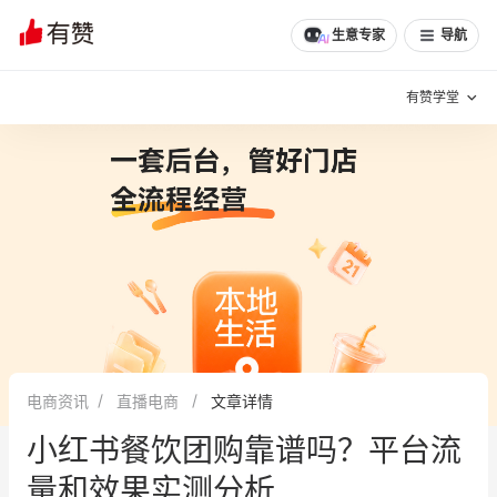
文章
问诊
群聊
学堂
推荐
分享
生意专家
导航
有赞学堂
有赞说增长
私域日历
增长方法
有赞说案例拆解
有赞专家说
有赞成功案例
新零售最佳实践
面对面聊增长
电商资讯
直播电商
文章详情
有赞春季发布会
实干家直播间
小红书餐饮团购靠谱吗？平台流
新零售大会
新零售茶会
量和效果实测分析