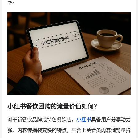
险。
增长俱乐部
增长俱乐部
有赞商盟
商家社区
社群交流
合作共进
入驻有赞
认证代理商
认证服务商
设计服务商
有赞云
数据通服务
小红书餐饮团购的流量价值如何？
对于新餐饮品牌或特色餐饮店，
小红书
具备用户分享动力
强、内容传播裂变快的特点
。平台上美食类内容浏览量持