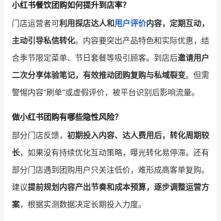
小红书餐饮团购如何提升到店率？
门店运营者可
利用探店达人和
用户评价
内容，定期互动，
主动引导私信转化
。内容要突出产品特色和实际优惠，结
合季节限定菜单、节日套餐等吸引顾客。到店后
邀请用户
二次分享体验笔记，有效推动团购复购与私域裂变
。但需
警惕内容“刷单”或虚假评价，被平台识别后影响流量。
做小红书团购有哪些隐性风险？
部分门店反馈，
初期投入内容、达人费用后，转化周期较
长
，如果没有持续优化互动策略，曝光转化易停滞。还有
部分门店遇到团购用户只关注低价，难形成高客单复购。
建议
提前规划内容产出节奏和成本预算，逐步调整运营方
案
，根据实测数据决定长期投入力度。