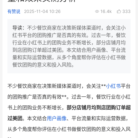
新零售私享会
门店经营增长公开课
有赞说
2025-11-04 10:26
16.4k
333
AllValue
战略合作
导读：
不少餐饮商家在决策新媒体渠道时，会关注小
红书平台的团购推广是否真的有效。过去一年，餐饮
增长产品指南
行业在小红书上的团购业务不断增长，部分店铺月均
到店团购订单超过美团。本文结合用户画像、平台流
智库
产品场景库
量和实际运营数据，从多个角度帮你评估在小红书做
产品更新动态
帮助中心
餐饮团购的意义和投入风险。
行业洞察
不少餐饮商家在决策新媒体渠道时，会关注**
小红书
平台
品牌消费观
行业报告
的团购推广是否真的有效**。过去一年，餐饮行业在小红
新零售资讯
书上的团购业务不断增长，
部分店铺月均到店团购订单超
过美团
。本文结合
用户画像
、平台流量和实际运营数据，
培训课程
从多个角度帮你评估在小红书做餐饮团购的意义和投入风
私域课程
新零售内参