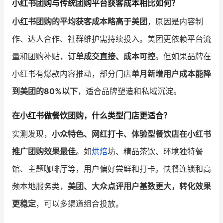
小红书团购与传统团购平台获客成本相比如何？
小红书团购的平均获客成本略高于美团
，原因是内容制
作、达人合作、社群维护需持续投入。美团更依赖平台流
量和团购补贴，
订单成交直接、成本可控
。但如果品牌在
小红书有爆款内容推动，部分门店
单月新增用户成本能降
到美团的80%以下
，适合品牌塑造和私域沉淀。
在小红书做餐饮团购，什么类型门店更适合？
实测发现，
小众特色、网红打卡、体验型餐饮店在小红书
推广团购效果最佳
。如
烘焙
坊、精品茶饮、环境独特餐
馆、主题咖啡厅等，用户偏好尝鲜和打卡。快餐连锁和高
频本地服务类，
美团、大众点评用户基数更大，转化效果
更稳定
，可以多渠道组合投放。