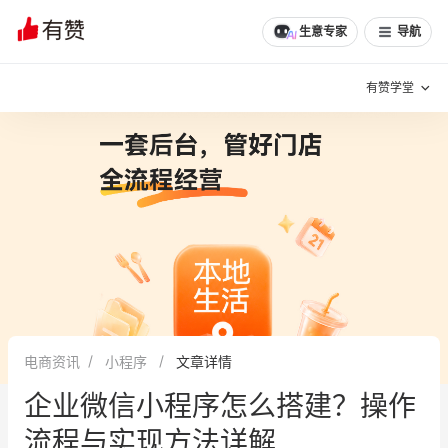
文章
问诊
群聊
学堂
推荐
分享
生意专家
导航
有赞学堂
有赞说增长
私域日历
增长方法
有赞说案例拆解
有赞专家说
有赞成功案例
新零售最佳实践
面对面聊增长
电商资讯
小程序
文章详情
有赞春季发布会
实干家直播间
企业微信小程序怎么搭建？操作
新零售大会
新零售茶会
流程与实现方法详解