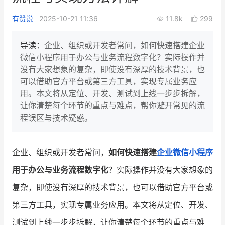
新零售私享会
门店经营增长公开课
有赞说
2025-10-21 11:36
11.8k
299
AllValue
战略合作
导读：
企业、组织或开发者常问，如何快速搭建企业
微信小程序用于办公与业务流程数字化？实际操作并
增长产品指南
没有大家想象的复杂，即使没有深厚的技术背景，也
可以借助官方平台或第三方工具，实现专属业务应
智库
产品场景库
用。本文将从定位、开发、测试到上线一步步拆解，
产品更新动态
帮助中心
让你清楚每个环节的重点与难点，帮你避开常见的流
程误区与技术疑惑。
行业洞察
品牌消费观
行业报告
企业、组织或开发者常问，
如何快速搭建
企业微信
小程序
用于办公与业务流程数字化
？实际操作并没有大家想象的
新零售资讯
复杂，即使没有深厚的技术背景，也可以借助官方平台或
培训课程
第三方工具，实现专属业务应用。本文将从定位、开发、
私域课程
新零售内参
测试到上线一步步拆解，让你清楚每个环节的重点与难