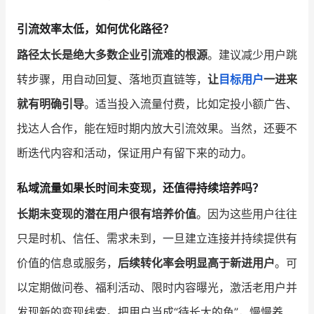
引流效率太低，如何优化路径？
路径太长是绝大多数企业引流难的根源
。建议减少用户跳
转步骤，用自动回复、落地页直链等，
让
目标用户
一进来
就有明确引导
。适当投入流量付费，比如定投小额广告、
找达人合作，能在短时期内放大引流效果。当然，还要不
断迭代内容和活动，保证用户有留下来的动力。
私域流量如果长时间未变现，还值得持续培养吗？
长期未变现的潜在用户很有培养价值
。因为这些用户往往
只是时机、信任、需求未到，一旦建立连接并持续提供有
价值的信息或服务，
后续转化率会明显高于新进用户
。可
以定期做问卷、福利活动、限时内容曝光，激活老用户并
发现新的变现线索。把用户当成“待长大的鱼”，慢慢养、