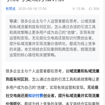
新零售私享会
门店经营增长公开课
有赞说
2025-09-18 17:00
13.8k
306
AllValue
战略合作
导读：
很多企业主与个人运营者都在思考，公域流量
和私域流量到底有何区别，怎么通过合适的引流工具
增长产品指南
和高效策略让更多用户成为自己的“池塘”，实现有效
运营和变现。无论是社交电商还是知识付费创业者，
智库
产品场景库
提升私域流量并实现流量价值转化，都成为线上竞争
产品更新动态
帮助中心
的关键。本文将结合实际案例和典型场景，梳理流量
运营的核心路径和关键策略。
行业洞察
品牌消费观
行业报告
很多企业主与个人运营者都在思考，
公域流量和私域流量
到底有何区别
，怎么通过合适的引流工具和高效策略让更
新零售资讯
多用户成为自己的“池塘”，实现有效运营和变现。
无论是
培训课程
社交电商还是
知识付费
创业者，提升私域流量并实现流量
私域课程
新零售内参
价值转化
，都成为线上竞争的关键。本文将结合实际案例