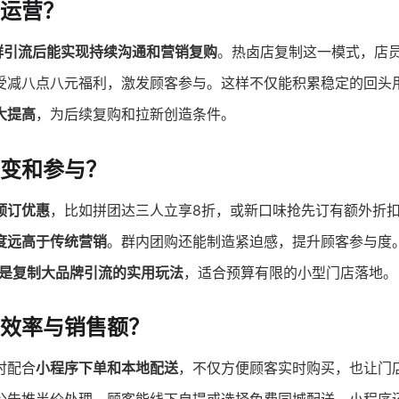
运营？
群引流后能实现持续沟通和营销复购
。热卤店复制这一模式，店
受减八点八元福利，激发顾客参与。这样不仅能积累稳定的回头
大提高
，为后续复购和拉新创造条件。
变和参与？
预订优惠
，比如拼团达三人立享8折，或新口味抢先订有额外折
度远高于传统营销
。群内团购还能制造紧迫感，提升顾客参与度
是复制大品牌引流的实用玩法
，适合预算有限的小型门店落地。
营效率与销售额？
时配合
小程序下单和本地配送
，不仅方便顾客实时购买，也让门