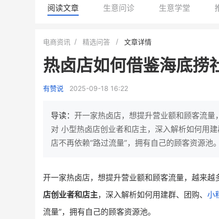
阅读文章
生意问诊
生意学堂
BEIESTATE贝易品牌
龙贝莱商城
电商资讯
精选问答
文章详情
女装
商城
热卤店如何借鉴海底捞
母婴
200
200
万
%
1
2
月销
top
亿元
有赞说
2025-09-18 16:22
类目销售额
年度GMV
发力私域月销200万
有货源没流量？母婴馆如何破局
这家女装连锁如何借有赞
导读：
开一家热卤店，想提升营业额和顾客流量
零售？
他只用7年做到平台销冠，转战私
对 小型热卤店创业者和店主，深入解析如何用
域如何破局？
店不再依赖“路过流量”，拥有自己的顾客资源池
查看详情
查看详情
开一家热卤店，想提升营业额和顾客流量，越来越
店创业者和店主
，深入解析如何用建群、团购、
小
流量”，拥有自己的顾客资源池。