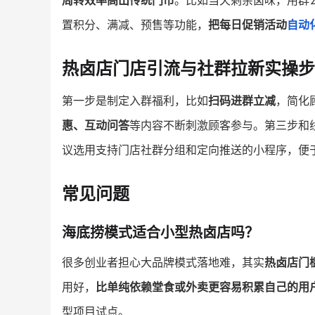
周转效率高出传统门市
。比如当天剩余卤味，用群
置积分、满减、预售等功能，
把每日促销活动
自动
热卤店门店引流与社群拉新实操步
第一步是制定入群福利，比如
扫码进群立减
，简化
惠、互动问答
等内容不断刺激顾客参与。第三步和
议选用支持门店社群分组和定向推送的小程序，便
常见问题
海底捞模式适合小型热卤店吗？
很多创业者担心大品牌模式落地难，其实
热卤店门
用好，
比单纯依赖堂食或外卖更容易积累自己的用
型项目试点。