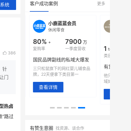
客户成功案例
更多
系统
旗舰店
小鹿蓝蓝会员
BEI
休闲零食
商城
母婴
900
80%
7900
万
+
万
1
年销售额
复购率
一季度营收
top
386
类目销售额
售额翻8倍
国民品牌副线的私域大爆发
望白帝乳业
三只松鼠旗下的网红婴儿辅食品
，针
翻 8 倍！
牌，22天便拿下类目第一
他只用7年做
让门
域如何破局？
查看详情
查看详情
型热卤
“路过
有赞生意圈
找资源、谈合作