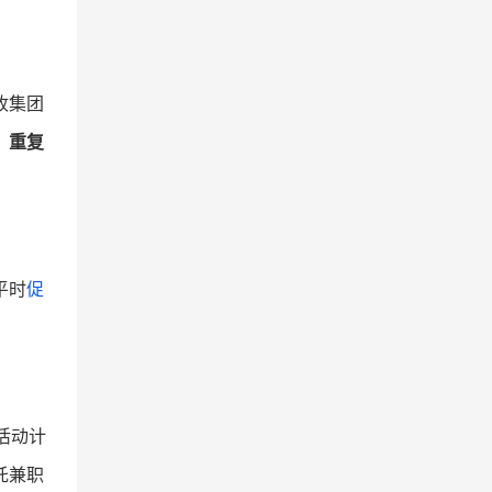
收集团
，
重复
平时
促
活动计
托兼职