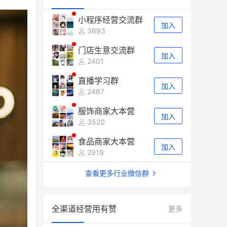
小程序经营交流群
加入
3693
门店生意交流群
加入
2401
直播学习群
加入
2467
服饰商家大本营
加入
3520
食品商家大本营
加入
2919
查看更多行业微信群
全渠道经营用有赞
更多