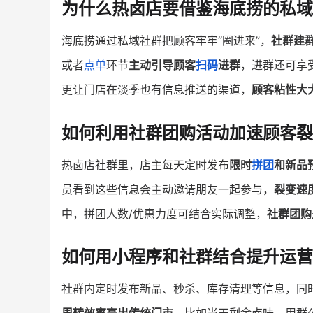
为什么热卤店要借鉴海底捞的私域
海底捞通过私域社群把顾客牢牢“圈进来”，
社群建
或者
点单
环节
主动引导顾客
扫码
进群
，进群还可享
更让门店在淡季也有信息推送的渠道，
顾客粘性大
如何利用社群团购活动加速顾客裂
热卤店社群里，店主每天定时发布
限时
拼团
和新品
员看到这些信息会主动邀请朋友一起参与，
裂变速
中，拼团人数/优惠力度可结合实际调整，
社群团购
如何用小程序和社群结合提升运
社群内定时发布新品、秒杀、库存清理等信息，同