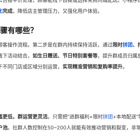
公告推半价处理，顾客能线下自提或选择免费同城配送。小程序
化
完成
，降低店主管理压力，又强化用户体验。
骤有哪些？
顾客操作流程。第二步是在群内持续保持活跃，通过
限时
拼团
、
线下活动结合，
如生日赠送、节日特别套餐等
，提升群成员归属
于不同门店或区域分别运营，
实现精准营销和复购率提升
。
槛更低，群运营更灵活
。只需把“进群福利+限时
拼团
+本地配送”
户池
。社群人数控制在50~200人就能有效推动营销和裂变，非