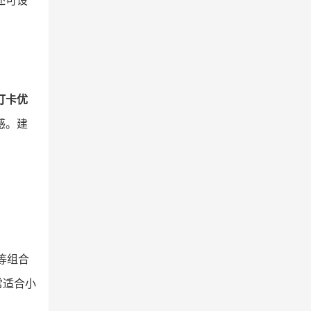
还可设
打卡优
感。建
等组合
常适合小