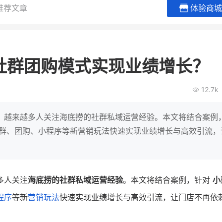
推荐文章
体验商城
谦益香畴旗舰店
白帝牛奶
粮油米面
小吃快餐
社群团购模式实现业绩增长？
30
2000
2
万
万
万人
会员的客单价提升
私域粉丝
私域全年GMV
企业微信半年拉新
12.7k
私域生态农业范本
奶企靠企业微信销
破局新
IT精英回乡种地，撬动2000万生
私域样本打法！新希
，越来越多人关注海底捞的社群私域运营经验。本文将结合案例
意！
靠企业微信实现销售额
建群、团购、小程序等新营销玩法快速实现业绩增长与高效引流，
。
查看详情
查看详情
多人关注
海底捞的社群私域运营经验
。本文将结合案例，针对
小
程序
等新
营销玩法
快速实现业绩增长与高效引流，让门店不再依赖