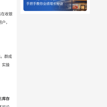
手把手教你业绩增长秘诀
员在收银
用户，
扣。群成
。实操
店
库存