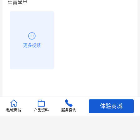
生意学堂
更多视频
体验商城
推荐文章
私域商城
产品资料
服务咨询
查看更多
店铺护航
有赞安心入驻 服务中断赔偿102.4倍