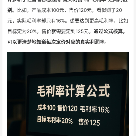
别
。比如，产品成本100元，售价120元，看似赚了20
增长俱乐部
元，实际毛利率却只有16%。想要达到更高毛利率，比如
增长俱乐部
有赞商盟
目标定为20%，售价就需要定到125元。
通过公式核算，
商家社区
社群交流
可以更清楚地知道每次定价对应的真实利润率
。
合作共进
入驻有赞
认证代理商
认证服务商
设计服务商
有赞云
数据通服务