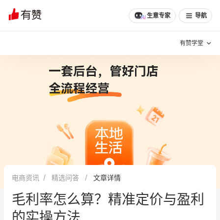
文章
问诊
群聊
学堂
推荐
分享
生意专家
导航
有赞学堂
有赞说增长
私域日历
增长方法
有赞说案例拆解
有赞专家说
有赞成功案例
新零售最佳实践
面对面聊增长
电商资讯
精选问答
文章详情
有赞春季发布会
实干家直播间
毛利率怎么算？精准定价与盈利
新零售大会
新零售茶会
的实操方法