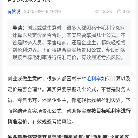
新零售私享会
门店经营增长公开课
有赞说
2025-09-18 16:16
13.3k
373
AllValue
战略合作
导读：
创业或做生意时，很多人都困惑于毛利率如何
计算以及定价是否合理。其实只要掌握几个公式，不
增长产品指南
管是财务人员、零售电商，还是企业主，都能轻松找
到盈利边界。下面将结合真实场景和公式，帮助你实
智库
产品场景库
现按目标毛利率进行精准定价，有效规避亏损风险。
产品更新动态
帮助中心
创业或做生意时，很多人都困惑于**
毛利率
如何计算以及
行业洞察
定价是否合理**。其实只要掌握几个公式，不管是财务人
品牌消费观
行业报告
员、零售电商，还是企业主，都能轻松找到盈利边界。下
新零售资讯
面将结合真实场景和公式，帮助你实现
按目标毛利率进行
精准定价
，有效规避亏损风险。
培训课程
私域课程
新零售内参
许多新手经营者容易混淆“赚到的钱”和“毛利率”之间的区