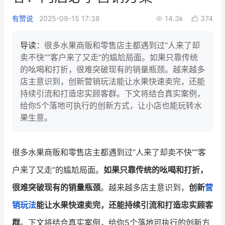
新零售私享会
门店经营增长公开课
有赞说
2025-09-15 17:38
14.3k
374
AllValue
战略合作
导读：
很多水果商贩和零售店主都遇到过“人来了却
卖不快”“客户来了又走”的尴尬局面。如果只靠传统
增长产品指南
的吆喝和打折，很难突破现有的销量瓶颈。越来越多
店主意识到，创新营销玩法能让水果快速卖完，还能
智库
产品场景库
持续引流和打造忠实顾客群。下文将结合真实案例，
产品更新动态
帮助中心
给你5个落地可执行的创新方式，让小店也能玩转水
果生意。
行业洞察
品牌消费观
行业报告
很多水果商贩和零售店主都遇到过“人来了却卖不快”“客
户来了又走”的尴尬局面。
如果只靠传统的吆喝和打折，
新零售资讯
很难突破现有的销量瓶颈
。越来越多店主意识到，
创新
营
培训课程
销玩法
能让水果快速卖完，还能持续引流和打造忠实顾客
私域课程
新零售内参
群
。下文将结合真实案例，给你5个落地可执行的创新方