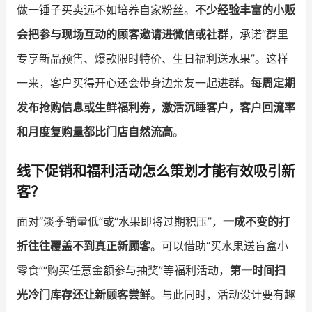
做一锤子买卖远不如培养自家粉丝。
不少经验丰富的小贩
会把参与现场互动的顾客邀请进微信或社群
，承诺“群里
专享新品预售、爆款限时特价、生日福利送水果”。这样
一来，客户买得开心还会带身边亲友一起进群。
每周定期
发布抢购信息或生鲜福利券，激活沉睡客户，客户回流率
和月度复购量都比门店自然流高
。
线下促销和福利活动怎么策划才能有效吸引新
客？
面对“淡季销量低”或“水果即将过期积压”，
一成不变的打
折往往覆盖不到真正新顾客
。可以借助“买水果送盲盒小
零食”“购买任意金额参与抽奖”等福利活动，
第一时间扫
光冷门库存还让新顾客尝鲜
。与此同时，活动设计要有趣