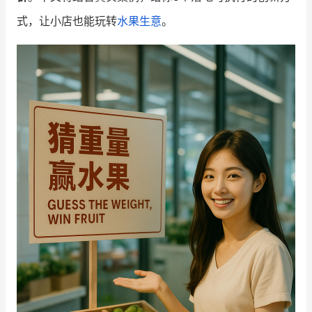
式，让小店也能玩转
水果生意
。
增长俱乐部
增长俱乐部
有赞商盟
商家社区
社群交流
合作共进
入驻有赞
认证代理商
认证服务商
设计服务商
有赞云
数据通服务