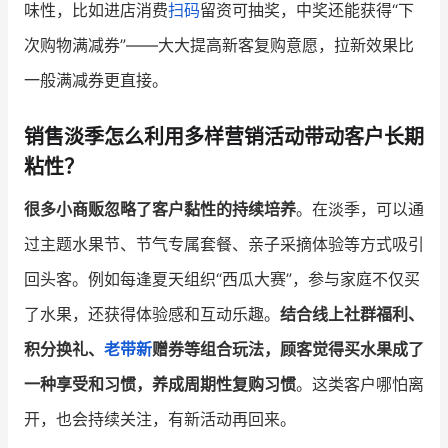
味性，比如进店消费
扫码
留资可抽奖，中奖还能获得“下
次购物满减券”——大大提高新客复购意愿，拉新效果比
一般满减券更直接。
销售淡季怎么利用多样营销活动带动客户长期
粘性？
很多小商贩忽略了客户黏性的持续培养
。在淡季，可以通
过主题水果节、节气专属套餐、亲子采摘体验等方式吸引
回头客。例如每逢夏天组织“西瓜大赛”，参与家庭不仅买
了水果，还获得体验感和互动乐趣。
结合线上社群福利、
积分换礼、
老带新
赠券等组合玩法，顾客觉得买水果成了
一种享受和习惯，养成周期性复购习惯
。这类客户哪怕离
开，也会持续关注，有新活动再回来。