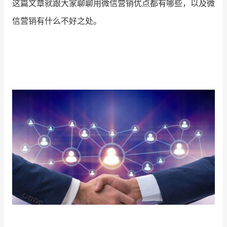
这篇文章就跟大家聊聊用微信营销优点都有哪些，以及微
信营销有什么不好之处。
增长俱乐部
增长俱乐部
有赞商盟
商家社区
社群交流
合作共进
入驻有赞
认证代理商
认证服务商
设计服务商
有赞云
数据通服务