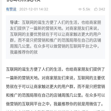
新零售私享会
门店经营增长公开课
有赞说
2021-12-01 14:32
5.5k
342
AllValue
战略合作
导读：
互联网的诞生方便了人们的生活，也给商家朋
友们提供了一篇新的营销天地。对商家朋友们来说，
增长产品指南
互联网的主要优势就在于可以让商家触达更大的用户
群，而不是只把营销和推广的范围局限在自己的店铺
智库
产品场景库
周围几公里。在众多可以做营销的互联网平台之中，
产品更新动态
帮助中心
我最推荐你的就
行业洞察
互联网的诞生方便了人们的生活，也给商家朋友们提供了
品牌消费观
行业报告
一篇新的营销天地。对商家朋友们来说，互联网的主要优
新零售资讯
势就在于可以让商家触达更大的用户群，而不是只把营销
和推广的范围局限在自己的店铺周围几公里。在众多可以
培训课程
做营销的互联网平台之中，我最推荐你的就是用微信了。
私域课程
新零售内参