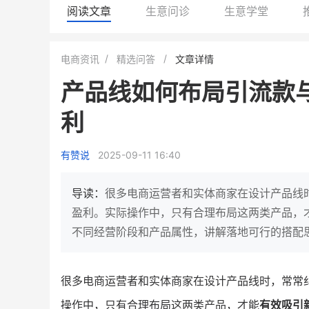
阅读文章
生意问诊
生意学堂
白帝牛奶旗舰店
小鹿蓝蓝会员
电商资讯
精选问答
文章详情
小吃快餐
休闲零食
产品线如何布局引流款
2
900
80%
7900
万人
万
+
利
企业微信半年拉新
年销售额
复购率
一季度营
奶企靠企业微信销售额翻8倍
国民品牌副线的私域大
有赞说
2025-09-11 16:40
私域样本打法！新希望白帝乳业
三只松鼠旗下的网红婴儿
靠企业微信实现销售额翻 8 倍！
牌，22天便拿下类目第一
导读：
很多电商运营者和实体商家在设计产品线
查看详情
查看详情
盈利。实际操作中，只有合理布局这两类产品，
不同经营阶段和产品属性，讲解落地可行的搭配
很多电商运营者和实体商家在设计产品线时，常常
操作中，只有合理布局这两类产品，才能
有效吸引