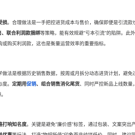
受损
。合理做法是一手把控进货成本与售价，确保即便是引流款
售、联合利润款捆绑
等策略，能有效规避“亏本引流”的陷阱。此
购或购买利润款，这也是衡量运营效率的重要指标。
学做法是根据历史销售数据，按周或月拆分动态进货计划，避免
与度。
定期用
促销
、组合销售消化尾货
、同时严控新品上线数量
源。
略打响知名度
。关键是避免“廉价感”标签，通过包装、文案突出
单优惠
等玩法，打造“物超所值”印象而非纯拼低价。同时，建议