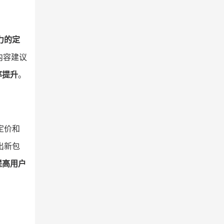
力的定
内容建议
率提升
。
定价和
出新包
提高用户