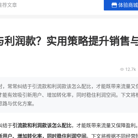
推荐文章
体验商城
BEIESTATE贝易品牌
龙贝莱商
女装
商城
与利润款？实用策略提升销售
母婴
200
2
万
万
1
2
收
月销
top
亿元
类目销售额
年度GMV
爆发
发力私域月销200
12.7k
有货源没流量？母婴馆如何破局
辅食品
这家女装连锁如何借
零售？
他只用7年做到平台销冠，转战私
域如何破局？
时，常常纠结于引流款和利润款该怎么配比，才能既带来流量又
查看详情
才能有效吸引新用户、增加转化率，同时稳住利润空间。下文将
查看详情
思路与优化方案。
纠结于
引流款和利润款该怎么配比
，才能既带来流量又保障盈利
新用户、增加转化率，同时稳住利润空间
。下文将根据不同经营