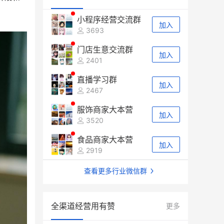
小程序经营交流群
加入
3693
门店生意交流群
加入
2401
直播学习群
加入
2467
服饰商家大本营
加入
3520
食品商家大本营
加入
2919
查看更多行业微信群
全渠道经营用有赞
更多