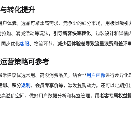
与转化提升
用户体验
。选品可聚焦高需求、竞争少的细分市场，用
极具吸引
时抢购、满减活动等玩法，
引导新客快速转化
。包装设计和详情
。同步优化
客服
、物流环节，
减少因体验差导致流量浪费和差评
度运营策略可参考
通常建议优选常用、高频消费品类，结合**
用户画像
进行差异化
捆绑、积分
返利
、会员专享价
等，激发复购动力。还可以定期推
拉高溢价空间。做好用户数据分析和标签管理，
用老客专属权益