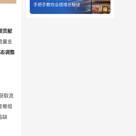
手把手教你业绩增长秘诀
额贡献
流量支
态调整
获取流
套餐组
品缺