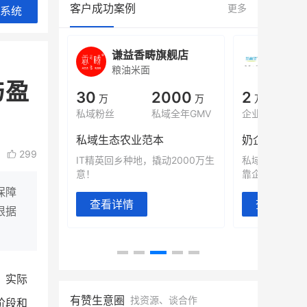
客户成功案例
更多
系统
城
谦益香畴旗舰店
白帝
粮油米面
小吃快
与盈
00
30
2000
2
%
万
万
万人
会员的客单价提升
私域粉丝
私域全年GMV
企业微信半年拉
万
私域生态农业范本
奶企靠企业微
299
有赞破局新
IT精英回乡种地，撬动2000万生
私域样本打法
意！
靠企业微信实现
保障
查看详情
查看详情
根据
。实际
有赞生意圈
找资源、谈合作
阶段和