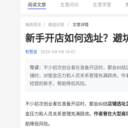
阅读文章
生意问诊
生意学堂
小鹿蓝蓝会员
BEIESTATE
电商资讯
精选问答
文章详情
休闲零食
商城
新手开店如何选址？避
母婴
80%
7900
+
万
1
2
复购率
一季度营收
top
亿元
有赞说
2025-09-08 16:01
类目销售额
年度GM
国民品牌副线的私域大爆发
三只松鼠旗下的网红婴儿辅食品
导读：
不少初次创业者在准备开店时，都会纠结
牌，22天便拿下类目第一
他只用7年做到平台销冠，
铺时，对租金压力和人员关系管理充满顾虑。作
域如何破局？
经营的新手，帮助降低风险。
查看详情
查看详情
不少初次创业者在准备开店时，都会纠结
店铺选址
金压力和人员关系管理充满顾虑。
作者曾在大型商
助降低风险。