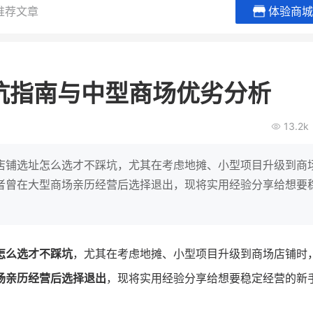
推荐文章
体验商城
贝易品牌
龙贝莱商城
谦益香畴
女装
粮油米面
坑指南与中型商场优劣分析
200
200
30
2
万
%
万
月销
会员的客单价提升
私域粉丝
私
13.2k
V
发力私域月销200万
私域生态农业范本
有货源没流量？母婴馆如何破局
这家女装连锁如何借有赞破局新
IT精英回乡种地，撬动
店铺选址怎么选才不踩坑，尤其在考虑地摊、小型项目升级到商
零售？
意！
转战私
者曾在大型商场亲历经营后选择退出，现将实用经验分享给想要
查看详情
查看详情
怎么选才不踩坑
，尤其在考虑地摊、小型项目升级到商场店铺时
场亲历经营后选择退出
，现将实用经验分享给想要稳定经营的新