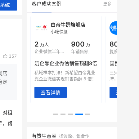
客户成功案例
更多
系统
旗舰店
白帝牛奶旗舰店
小鹿
小吃快餐
休闲零
000
2
900
80%
万
万人
万
+
域全年GMV
企业微信半年拉新
年销售额
复购率
357
奶企靠企业微信销售额翻8倍
国民品牌副
2000万生
私域样本打法！新希望白帝乳业
三只松鼠旗下
场店
靠企业微信实现销售额翻 8 倍！
牌，22天便拿
稳定
查看详情
查看详情
，对租
手，帮
有赞生意圈
找资源、谈合作