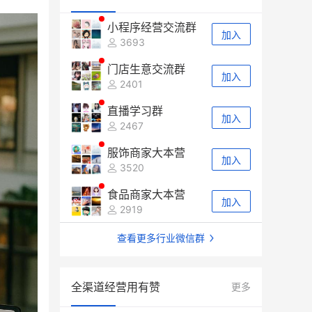
小程序经营交流群
加入
3693
门店生意交流群
加入
2401
直播学习群
加入
2467
服饰商家大本营
加入
3520
食品商家大本营
加入
2919
查看更多行业微信群
全渠道经营用有赞
更多