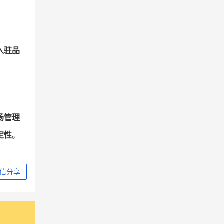
入驻品
场管理
定性
。
信分享