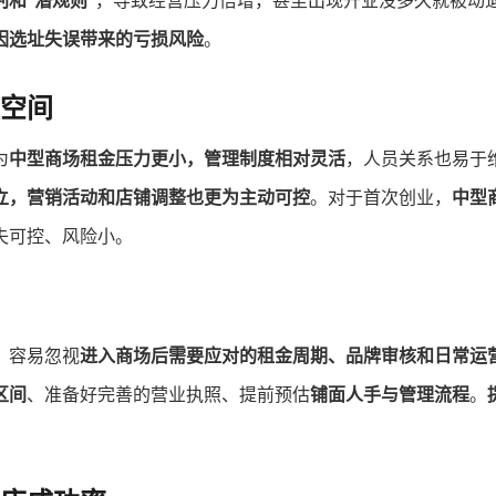
和“潜规则”
，导致经营压力倍增，甚至出现开业没多久就被动
因选址失误带来的亏损风险
。
空间
为
中型商场租金压力更小，管理制度相对灵活
，人员关系也易于
立，营销活动和店铺调整也更为主动可控
。对于首次创业，
中型
失可控、风险小。
，容易忽视
进入商场后需要应对的租金周期、品牌审核和日常运
区间
、准备好完善的营业执照、提前预估
铺面人手与管理流程
。
。