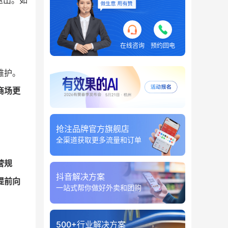
退出。如
在线咨询
预约回电
维护。
商场更
抢注品牌官方旗舰店
全渠道获取更多流量和订单
营规
抖音解决方案
提前向
一站式帮你做好外卖和团购
500+行业解决方案