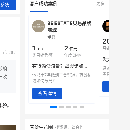
客户成功案例
更多
系统
会员
BEIESTATE贝易品牌
龙贝
女装
商城
母婴
900
200
万
万
1
2
季度营收
月销
top
亿元
297
类目销售额
年度GMV
域大爆发
发力私域月销
有货源没流量？母婴馆如何破局
婴儿辅食品
这家女装连锁
影响
第一
零售？
他只用7年做到平台销冠，转战私
升收
域如何破局？
查看详情
查看详情
体验。
。
有赞生意圈
找资源、谈合作