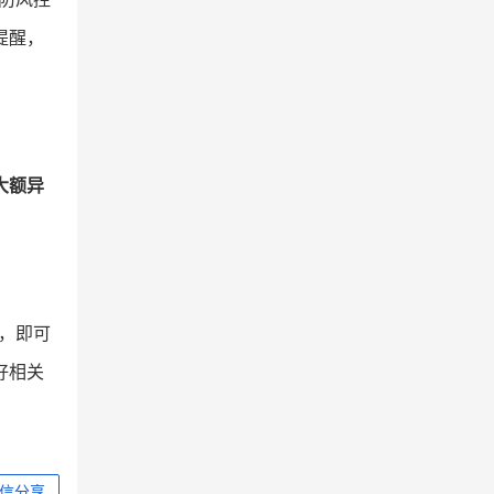
提醒，
大额异
证，即可
好相关
信分享