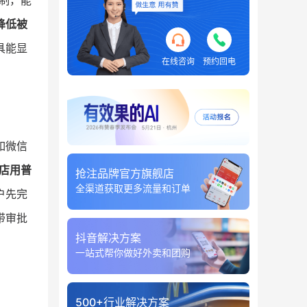
制，能
降低被
具能显
在线咨询
预约回电
如微信
店用普
抢注品牌官方旗舰店
全渠道获取更多流量和订单
户先完
带审批
抖音解决方案
一站式帮你做好外卖和团购
500+行业解决方案