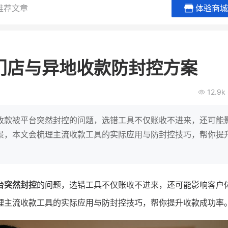
推荐文章
体验商城
白帝牛奶旗舰店
小鹿蓝蓝
小吃快餐
休闲零食
门店与异地收款防封控方案
0
2
900
80%
7
万
万人
万
+
GMV
企业微信半年拉新
年销售额
复购率
一
12.9k
奶企靠企业微信销售额翻8倍
国民品牌副线的私
0万生
私域样本打法！新希望白帝乳业
三只松鼠旗下的网红
收款被平台突然封控的问题，选错工具不仅账收不进来，还可能
靠企业微信实现销售额翻 8 倍！
牌，22天便拿下类目
景，本文会梳理主流收款工具的实际应用与防封控技巧，帮你提
查看详情
查看详情
台突然封控
的问题，选错工具不仅账收不进来，还可能影响客户
理主流收款工具的实际应用与防封控技巧，帮你提升收款成功率