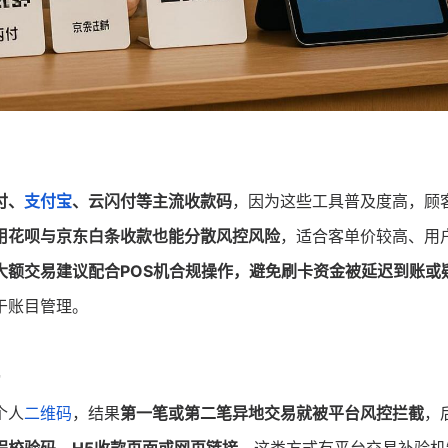
付、
支付宝
、云闪付等主流收款码
，因为这些工具普及度高，顾
用花呗与京东白条收款也能分散风控风险
，适合客单价较高、用
大额交易建议配合POS机合规操作，避免刷卡资金被延迟到账或
于账目管理。
个人
二维码
，结果
第一笔或第二笔异地交易就被平台风控拦截
，