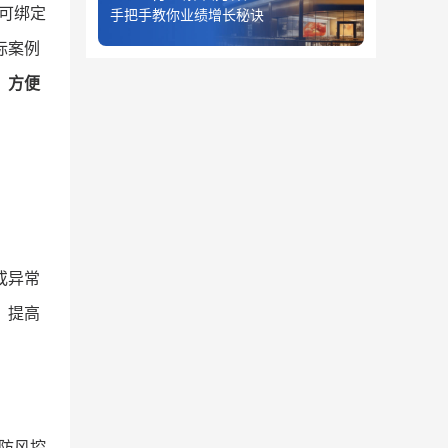
可绑定
手把手教你业绩增长秘诀
际案例
，方便
或异常
，提高
防风控