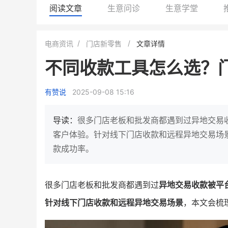
阅读文章
生意问诊
生意学堂
龙贝莱商城
谦益香畴旗舰店
电商资讯
门店新零售
文章详情
女装
粮油米面
不同收款工具怎么选？
200
200
30
200
万
%
万
月销
会员的客单价提升
私域粉丝
私域全年
有赞说
2025-09-08 15:16
发力私域月销200万
私域生态农业范本
这家女装连锁如何借有赞破局新
IT精英回乡种地，撬动200
导读：
很多门店老板和批发商都遇到过异地交易
零售？
意！
私
客户体验。针对线下门店收款和远程异地交易场
款成功率。
查看详情
查看详情
很多门店老板和批发商都遇到过
异地交易收款被平
针对线下门店收款和远程异地交易场景
，本文会梳