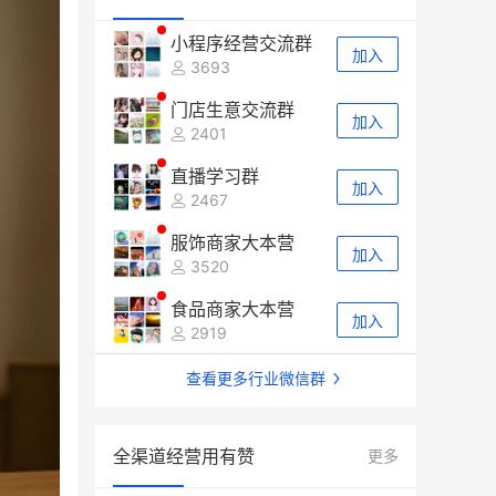
小程序经营交流群
加入
3693
门店生意交流群
加入
2401
直播学习群
加入
2467
服饰商家大本营
加入
3520
食品商家大本营
加入
2919
查看更多行业微信群
全渠道经营用有赞
更多