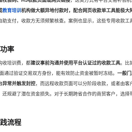
程校验码、H5收款页面或网页链接
，这类方式有平台交易补验机
或
教育培训
机构做大额异地付款时，配合网页收款单工具能极大
自助支付，收款方无须频繁核查。案例也显示，这些专用收款工
功率
构收培训费，都
建议事前沟通并使用平台认证过的收款工具
。比
页面通过验证交易双方身份，能有效防止资金被暂时冻结。
一般门
为异常并触发封控
，而远程收款页面可以分阶段收款，或者由客
，还规避了潜在资金损失。对于长期跨省合作的商贸客户，选择
践流程