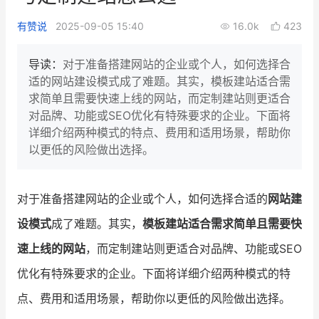
新零售私享会
门店经营增长公开课
有赞说
2025-09-05 15:40
16.0k
423
AllValue
战略合作
导读：
对于准备搭建网站的企业或个人，如何选择合
适的网站建设模式成了难题。其实，模板建站适合需
增长产品指南
求简单且需要快速上线的网站，而定制建站则更适合
对品牌、功能或SEO优化有特殊要求的企业。下面将
智库
产品场景库
详细介绍两种模式的特点、费用和适用场景，帮助你
产品更新动态
帮助中心
以更低的风险做出选择。
行业洞察
对于准备搭建网站的企业或个人，如何选择合适的
网站建
品牌消费观
行业报告
设模式
成了难题。其实，
模板建站适合需求简单且需要快
新零售资讯
速上线的网站
，而定制建站则更适合对品牌、功能或SEO
优化有特殊要求的企业。下面将详细介绍两种模式的特
培训课程
点、费用和适用场景，帮助你以更低的风险做出选择。
私域课程
新零售内参