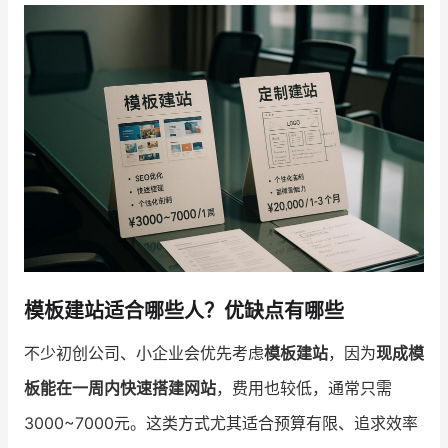
增长俱乐部
增长俱乐部
有赞商盟
商家社区
社群交流
合作共进
入驻有赞
认证代理商
认证服务商
设计服务商
模板建站适合哪些人？优缺点有哪些
有赞云
数据通服务
不少初创公司、小企业会优先考虑
模板建站
，因为
现成模
板能在一周内快速搭建网站
，费用也较低，通常只需
3000~7000元。这类方式尤其适合预算有限、追求效率