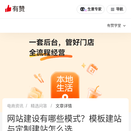
文章
问诊
群聊
学堂
推荐
分享
生意专家
导航
有赞学堂
有赞说增长
私域日历
增长方法
有赞说案例拆解
有赞专家说
有赞成功案例
新零售最佳实践
面对面聊增长
电商资讯
精选问答
文章详情
有赞春季发布会
实干家直播间
网站建设有哪些模式？模板建站
新零售大会
新零售茶会
与定制建站怎么选