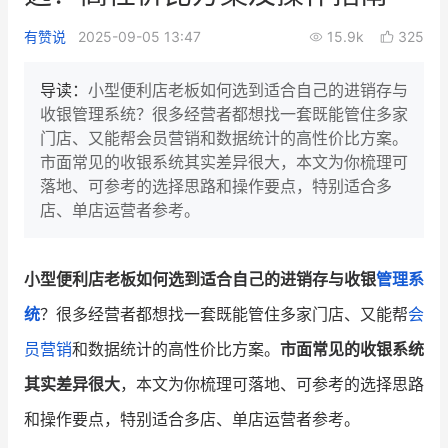
新零售私享会
门店经营增长公开课
有赞说
2025-09-05 13:47
15.9k
325
AllValue
战略合作
导读：
小型便利店老板如何选到适合自己的进销存与
收银管理系统？很多经营者都想找一套既能管住多家
增长产品指南
门店、又能帮会员营销和数据统计的高性价比方案。
市面常见的收银系统其实差异很大，本文为你梳理可
智库
产品场景库
落地、可参考的选择思路和操作要点，特别适合多
产品更新动态
帮助中心
店、单店运营者参考。
行业洞察
小型便利店老板如何选到适合自己的进销存与收银
管理系
品牌消费观
行业报告
统
？很多经营者都想找一套既能管住多家门店、又能帮
会
新零售资讯
员营销
和数据统计的高性价比方案。
市面常见的收银系统
其实差异很大
，本文为你梳理可落地、可参考的选择思路
培训课程
和操作要点，特别适合多店、单店运营者参考。
私域课程
新零售内参