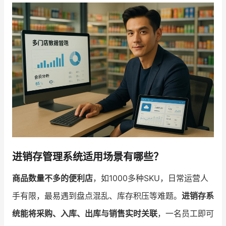
增长俱乐部
增长俱乐部
有赞商盟
商家社区
社群交流
合作共进
入驻有赞
认证代理商
认证服务商
设计服务商
进销存管理系统适用场景有哪些？
有赞云
数据通服务
商品数量不多的便利店
，如1000多种SKU，日常运营人
手有限，最易遇到盘点混乱、库存积压等难题。
进销存系
统能将采购、入库、出库与销售实时关联
，一名员工即可