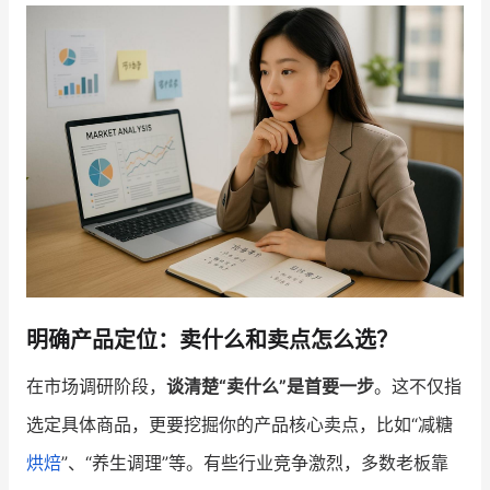
增长俱乐部
增长俱乐部
有赞商盟
商家社区
社群交流
合作共进
入驻有赞
认证代理商
认证服务商
设计服务商
明确产品定位：卖什么和卖点怎么选？
有赞云
数据通服务
在市场调研阶段，
谈清楚“卖什么”是首要一步
。这不仅指
选定具体商品，更要挖掘你的产品核心卖点，比如“减糖
烘焙
”、“养生调理”等。有些行业竞争激烈，多数老板靠