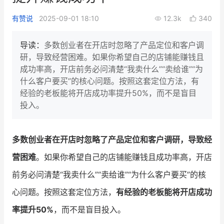
新零售私享会
门店经营增长公开课
有赞说
2025-09-01 18:10
12.3k
340
AllValue
战略合作
导读：
多数创业者在开店时忽略了产品定位和客户调
研，导致经营困难。如果你希望自己的店铺能赚钱且
增长产品指南
成功率高，开店前务必问清楚“我卖什么”“卖给谁”“为
什么客户要买”的核心问题。按照这套定位方法，有
智库
产品场景库
经验的老板能将开店成功率提升50%，而不是盲目
产品更新动态
帮助中心
投入。
行业洞察
多数创业者在开店时忽略了产品定位和客户调研，导致经
品牌消费观
行业报告
营困难
。如果你希望自己的店铺能赚钱且成功率高，开店
新零售资讯
前务必问清楚“我卖什么”“卖给谁”“为什么客户要买”的核
心问题。按照这套定位方法，
有经验的老板能将开店成功
培训课程
率提升50%
，而不是盲目投入。
私域课程
新零售内参