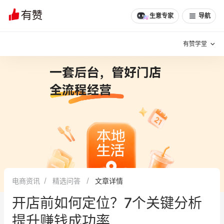
生意专家
导航
有赞学堂
有赞说增长
私域日历
增长方法
有赞说案例拆解
有赞专家说
有赞成功案例
新零售最佳实践
面对面聊增长
电商资讯
精选问答
文章详情
有赞春季发布会
实干家直播间
开店前如何定位？7个关键分析
新零售大会
新零售茶会
提升赚钱成功率