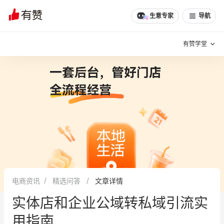
文章
问诊
群聊
学堂
推荐
分享
生意专家
导航
有赞学堂
有赞说增长
私域日历
增长方法
有赞说案例拆解
有赞专家说
有赞成功案例
新零售最佳实践
面对面聊增长
电商资讯
精选问答
文章详情
有赞春季发布会
实干家直播间
实体店和企业公域转私域引流实
新零售大会
新零售茶会
用指南