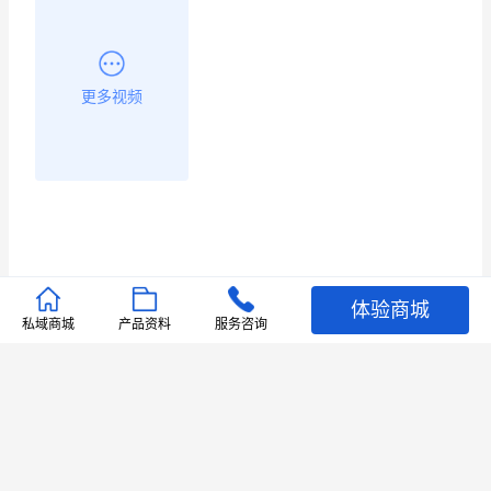
更多视频
体验商城
推荐文章
私域商城
产品资料
服务咨询
查看更多
店铺护航
有赞安心入驻 服务中断赔偿102.4倍