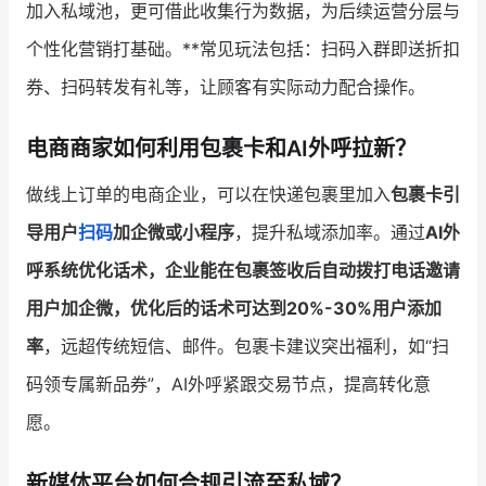
加入私域池，更可借此收集行为数据，为后续运营分层与
个性化营销打基础。**常见玩法包括：扫码入群即送折扣
券、扫码转发有礼等，让顾客有实际动力配合操作。
电商商家如何利用包裹卡和AI外呼拉新？
做线上订单的电商企业，可以在快递包裹里加入
包裹卡引
导用户
扫码
加企微或小程序
，提升私域添加率。通过
AI外
呼系统优化话术，企业能在包裹签收后自动拨打电话邀请
用户加企微，优化后的话术可达到20%-30%用户添加
率
，远超传统短信、邮件。包裹卡建议突出福利，如“扫
码领专属新品券”，AI外呼紧跟交易节点，提高转化意
愿。
新媒体平台如何合规引流至私域？