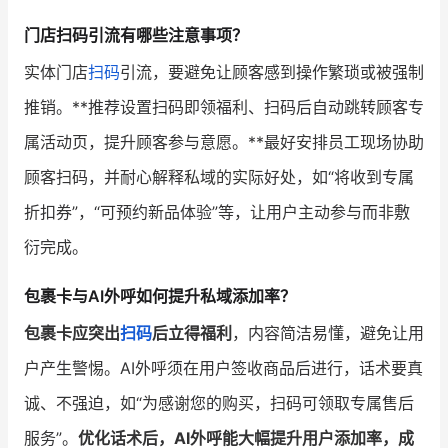
门店扫码引流有哪些注意事项？
实体门店
扫码
引流，要避免让顾客感到操作繁琐或被强制
推销。**推荐设置扫码即领福利、扫码后自动跳转顾客专
属活动页，提升顾客参与意愿。**最好安排员工现场协助
顾客扫码，并耐心解释私域的实际好处，如“将收到专属
折扣券”，“可预约新品体验”等，让用户主动参与而非敷
衍完成。
包裹卡与AI外呼如何提升私域添加率？
包裹卡应突出
扫码
后立得福利
，内容简洁易懂，避免让用
户产生警惕。AI外呼须在用户签收商品后进行，话术要真
诚、不强迫，如“为感谢您的购买，扫码可领取专属售后
服务”。
优化话术后，AI外呼能大幅提升用户添加率，成