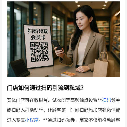
增长俱乐部
增长俱乐部
有赞商盟
商家社区
社群交流
合作共进
入驻有赞
认证代理商
认证服务商
设计服务商
门店如何通过扫码引流到私域？
有赞云
数据通服务
实体门店可在收银台、试衣间等高频触点设置**
扫码
领券
或扫码入群活动**，让顾客第一时间扫码添加店铺微信或
进入专属
小程序
。**通过扫码领券，商家不仅能推动顾客