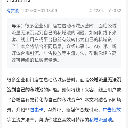
新零售私享会
门店经营增长公开课
有赞说
2025-09-01 18:09
12.0k
332
AllValue
战略合作
导读：
很多企业和门店在启动私域运营时，面临公域
流量无法沉淀到自己的私域池的问题。如何将线下来
增长产品指南
客、线上用户或平台粉丝有效转化为自己的私域资
产？本文将结合不同场景，介绍包裹卡、AI外呼、新
智库
产品场景库
媒体合规引流、广告投放等主流方法，帮助你建立高
产品更新动态
帮助中心
效可持续的私域流量池。
行业洞察
很多企业和门店在启动私域运营时，面临
公域流量无法沉
品牌消费观
行业报告
淀到自己的私域池
的问题。如何将线下来客、线上用户或
新零售资讯
平台粉丝有效转化为自己的私域资产？本文将结合不同场
景，介绍**
包裹卡
、AI外呼、新媒体合规引流、
广告投放
培训课程
等主流方法**，帮助你建立高效可持续的
私域流量池
。
私域课程
新零售内参