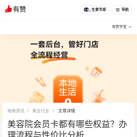
文章
问诊
群聊
学堂
推荐
分享
生意专家
导航
有赞学堂
有赞说增长
私域日历
增长方法
有赞说案例拆解
有赞专家说
有赞成功案例
新零售最佳实践
面对面聊增长
电商资讯
美业行业
文章详情
有赞春季发布会
实干家直播间
美容院会员卡都有哪些权益？办
新零售大会
新零售茶会
理流程与性价比分析