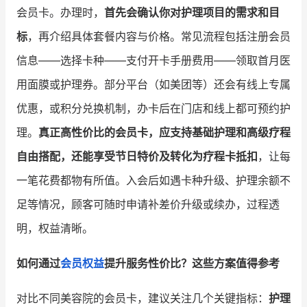
会员卡。办理时，
首先会确认你对护理项目的需求和目
标
，再介绍具体套餐内容与价格。常见流程包括注册会员
信息——选择卡种——支付开卡手册费用——领取首月医
用面膜或护理券。部分平台（如美团等）还会有线上专属
优惠，或积分兑换机制，办卡后在门店和线上都可预约护
理。
真正高性价比的会员卡，应支持基础护理和高级疗程
自由搭配，还能享受节日特价及转化为疗程卡抵扣
，让每
一笔花费都物有所值。入会后如遇卡种升级、护理余额不
足等情况，顾客可随时申请补差价升级或续办，过程透
明，权益清晰。
如何通过
会员权益
提升服务性价比？这些方案值得参考
对比不同美容院的会员卡，建议关注几个关键指标：
护理