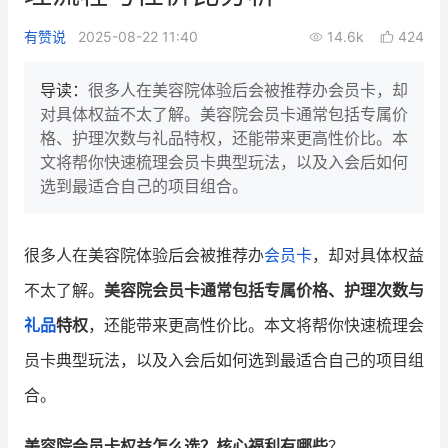
新零售私享会
门店经营增长公开课
有赞说
2025-08-22 11:40
14.6k
424
AllValue
战略合作
导读：
很多人在美容院体验后会被推荐办会员卡，却
对具体权益不太了解。美容院会员卡通常包括专属价
增长产品指南
格、护理次数与礼品特权，还能带来更高性价比。本
文将帮你快速梳理会员卡典型玩法，以及入会后如何
智库
产品场景库
选到最适合自己的项目组合。
产品更新动态
帮助中心
很多人在美容院体验后会被推荐办
会员卡
，却对具体权益
行业洞察
不太了解。
美容院会员卡通常包括专属价格、护理次数与
品牌消费观
行业报告
礼品
特权
，还能带来更高性价比。本文将帮你快速梳理会
新零售资讯
员卡典型玩法，以及入会后如何选到最适合自己的项目组
合。
培训课程
私域课程
新零售内参
美容院会员卡权益怎么选？核心福利有哪些
？