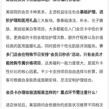
增长俱乐部
美容院的会员卡种类多，主流权益往往包含
基础护理、进
阶护理和医用礼品
三大板块。像基础清洁、补水、光子嫩
增长俱乐部
有赞商盟
肤、黑娃娃美白等项目，大多都能在入门会员卡中低价享
商家社区
社群交流
受。更高级的卡则会增加护理次数、额外疗程券以及价值
合作共进
较高的医用面膜礼品，同时提供个性化肌肤评测服务。
许
多门店会在特殊节日安排“会员日秒杀”活动，只有会员才
入驻有赞
认证代理商
能抢购专属价格项目
，这类福利一般力度很大，是提升卡
认证服务商
设计服务商
性价比的核心因素。不少卡支持项目自由选择与折算，顾
有赞云
数据通服务
客可根据自身肤质或周期安排，灵活定制护理组合。
会员卡办理体验流程是怎样的？重点环节需注意什么
？
进店体验后，美容顾问会依据你的皮肤状况推荐不同档次