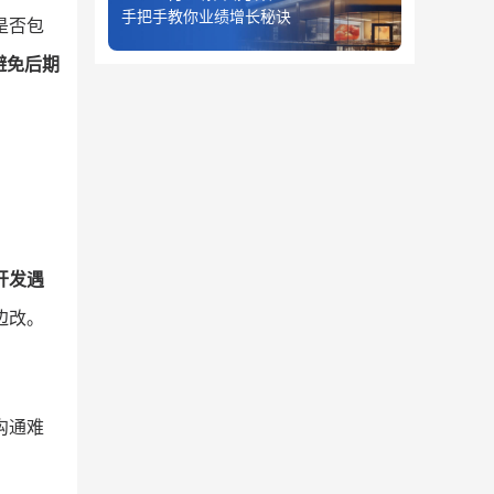
手把手教你业绩增长秘诀
是否包
避免后期
开发遇
边改。
沟通难