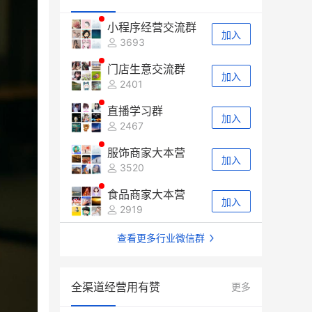
小程序经营交流群
加入
3693
门店生意交流群
加入
2401
直播学习群
加入
2467
服饰商家大本营
加入
3520
食品商家大本营
加入
2919
查看更多行业微信群
全渠道经营用有赞
更多