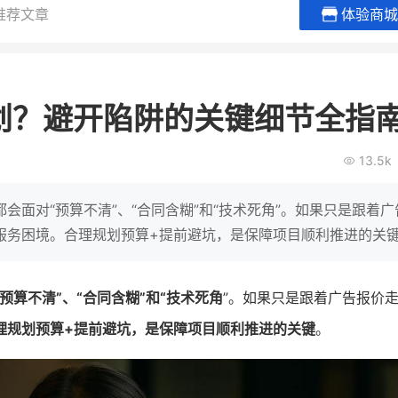
推荐文章
体验商城
贝易品牌
龙贝莱商城
谦益香畴
女装
粮油米面
划？避开陷阱的关键细节全指
200
200
30
2
万
%
万
月销
会员的客单价提升
私域粉丝
私
13.5k
V
发力私域月销200万
私域生态农业范本
有货源没流量？母婴馆如何破局
这家女装连锁如何借有赞破局新
IT精英回乡种地，撬动
会面对“预算不清”、“合同含糊”和“技术死角”。如果只是跟着广
零售？
意！
转战私
服务困境。合理规划预算+提前避坑，是保障项目顺利推进的关
查看详情
查看详情
预算不清”、“合同含糊”和“技术死角
”。如果只是跟着广告报价
理规划预算+提前避坑，是保障项目顺利推进的关键
。