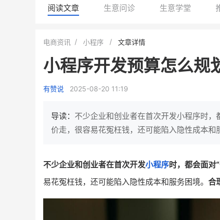
阅读文章
生意问诊
生意学堂
小鹿蓝蓝会员
BEIESTATE
电商资讯
小程序
文章详情
休闲零食
商城
小程序开发预算怎么规
母婴
80%
7900
+
万
1
2
复购率
一季度营收
top
亿元
有赞说
2025-08-20 11:19
类目销售额
年度GM
国民品牌副线的私域大爆发
三只松鼠旗下的网红婴儿辅食品
导读：
不少企业和创业者在首次开发小程序时，都
牌，22天便拿下类目第一
他只用7年做到平台销冠，
价走，很容易花冤枉钱，还可能陷入隐性成本和
域如何破局？
查看详情
查看详情
不少企业和创业者在首次开发
小程序
时，都会面对“
易花冤枉钱，还可能陷入隐性成本和服务困境。
合