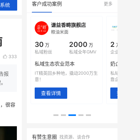
客户成功案例
更多
系统
旗舰店
白帝牛奶旗舰店
小鹿
小吃快餐
休闲零
南
000
2
900
80%
万
万人
万
+
域全年GMV
企业微信半年拉新
年销售额
复购率
333
奶企靠企业微信销售额翻8倍
国民品牌副
2000万生
私域样本打法！新希望白帝乳业
三只松鼠旗下
告报
靠企业微信实现销售额翻 8 倍！
牌，22天便拿
键。
查看详情
查看详情
走，很容
有赞生意圈
找资源、谈合作