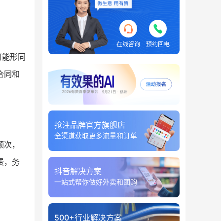
在线咨询
预约回电
可能形同
合同和
抢注品牌官方旗舰店
全渠道获取更多流量和订单
频次，
费，务
抖音解决方案
一站式帮你做好外卖和团购
500+行业解决方案