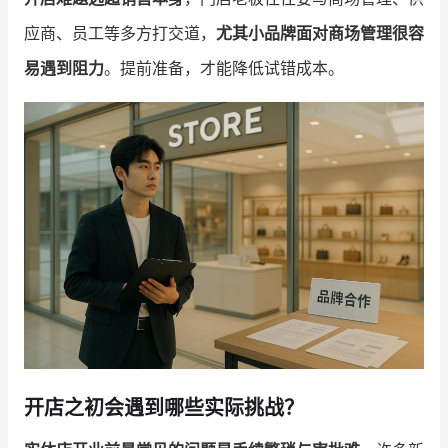
应商、员工等多方打交道，
尤其小品牌面对商场管理很容
增长俱乐部
易遇到阻力
。提前准备，才能降低试错成本。
增长俱乐部
有赞商盟
商家社区
社群交流
合作共进
入驻有赞
认证代理商
认证服务商
设计服务商
有赞云
数据通服务
开店之初会遇到哪些实际挑战？