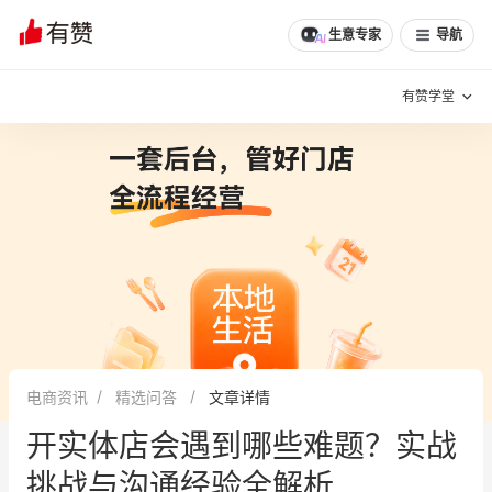
文章
问诊
群聊
学堂
推荐
分享
生意专家
导航
有赞学堂
有赞说增长
私域日历
增长方法
有赞说案例拆解
有赞专家说
有赞成功案例
新零售最佳实践
面对面聊增长
电商资讯
精选问答
文章详情
有赞春季发布会
实干家直播间
开实体店会遇到哪些难题？实战
新零售大会
新零售茶会
挑战与沟通经验全解析