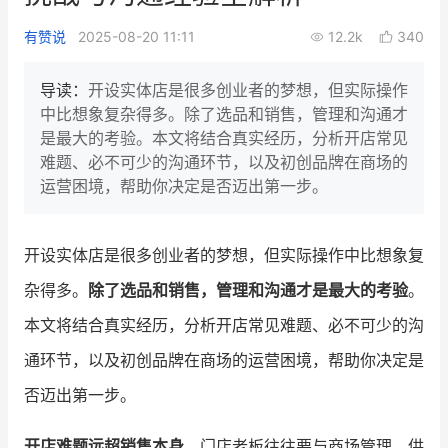
新零售私享会
门店经营增长公开课
有赞说
2025-08-20 11:11
12.2k
340
AllValue
战略合作
导读：
开设实体店是很多创业者的梦想，但实际操作
中比想象复杂得多。除了选品和销售，管理和沟通才
增长产品指南
是最大的考验。本文将结合真实经历，分析开店常见
难题、必不可少的沟通环节，以及初创品牌在商场的
智库
产品场景库
运营困境，帮助你决定是否迈出第一步。
产品更新动态
帮助中心
开设实体店是很多创业者的梦想，但实际操作中比想象复
行业洞察
杂得多。
除了选品和销售，管理和沟通才是最大的考验
。
品牌消费观
行业报告
本文将结合真实经历，分析开店常见难题、必不可少的沟
新零售资讯
通环节，以及初创品牌在商场的运营困境，帮助你决定是
否迈出第一步。
培训课程
私域课程
新零售内参
开店难题远超销售本身
，门店老板往往要与商场管理、供