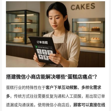
增长俱乐部
增长俱乐部
有赞商盟
商家社区
社群交流
合作共进
入驻有赞
认证代理商
认证服务商
设计服务商
搭建微信小商店能解决哪些“蛋糕店痛点”？
有赞云
数据通服务
蛋糕行业的特殊性在于
客户下单互动频繁、多样化需求
多
，传统方式往往需要反复沟通和人工提醒，易出现订单
遗漏或沟通误差。使用微信小商店后，
顾客可以直接在线