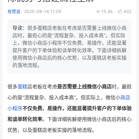
新零售私享会
门店经营增长公开课
有赞说
2025-08-14 11:09
15.6k
442
AllValue
战略合作
导读：
很多蛋糕店老板在考虑是否需要上线微信小商
店时，最担心的是“流程复杂、投入成本高”。但实际
增长产品指南
上，微信小商店小程序不仅免费、易操作，还能显著
提升客户的下单体验和谈单转化效率。下面详细拆解
智库
产品场景库
使用微信小商店后的核心优势，以及蛋糕店老板实操
产品更新动态
帮助中心
的落地流程。
行业洞察
很多
蛋糕
店老板在考虑
是否需要上线微信小商店
时，最担
品牌消费观
行业报告
心的是“流程复杂、投入成本高”。但实际上，微信小
商店
新零售资讯
小程序
不仅免费、易操作，还能显著提升客户的下单体验
和谈单转化效率
。下面详细拆解使用微信小商店后的核心
培训课程
优势，以及蛋糕店老板实操的落地流程。
私域课程
新零售内参