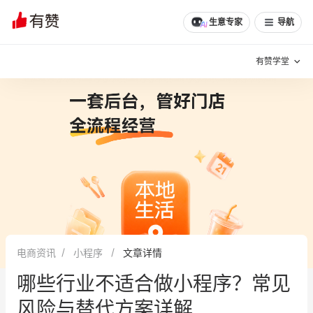
文章
问诊
群聊
学堂
推荐
分享
生意专家
导航
有赞学堂
有赞说增长
私域日历
增长方法
有赞说案例拆解
有赞专家说
有赞成功案例
新零售最佳实践
面对面聊增长
电商资讯
小程序
文章详情
有赞春季发布会
实干家直播间
哪些行业不适合做小程序？常见
新零售大会
新零售茶会
风险与替代方案详解