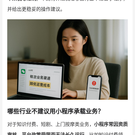
并给出更稳妥的操作建议。
增长俱乐部
增长俱乐部
有赞商盟
商家社区
社群交流
合作共进
入驻有赞
认证代理商
认证服务商
设计服务商
有赞云
数据通服务
哪些行业不建议用小程序承载业务？
对于知识付费、短剧、上门按摩类业务，
小程序常因资质
审核、平台政策受限而无法长久运行
。比如知识付费领