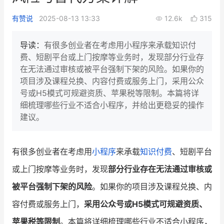
新零售私享会
门店经营增长公开课
有赞说
2025-08-13 13:33
12.6k
315
AllValue
战略合作
导读：
有很多创业者在考虑用小程序来承载知识付
费、短剧平台或上门按摩等业务时，发现部分行业存
增长产品指南
在无法通过审核或被平台强制下架的风险。如果你的
项目涉及课程兑换、内容付费或服务上门，采用公众
智库
产品场景库
号或H5模式可规避资质、苹果税等限制。本篇将详
产品更新动态
帮助中心
细梳理哪些行业不适合小程序，并给出更稳妥的操作
建议。
行业洞察
品牌消费观
行业报告
有很多创业者在考虑用
小程序
来承载
知识付费
、短剧平台
或上门按摩等业务时，发现
部分行业存在无法通过审核或
新零售资讯
被平台强制下架的风险
。如果你的项目涉及课程兑换、内
培训课程
容付费或服务上门，
采用公众号或H5模式可规避资质、
私域课程
新零售内参
苹果税等限制
。本篇将详细梳理哪些行业不适合小程序，