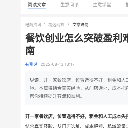
阅读文章
生意问诊
生意学堂
白帝牛奶旗舰店
小鹿蓝蓝会员
电商资讯
精选问答
文章详情
小吃快餐
休闲零食
餐饮创业怎么突破盈利
2
900
80%
7900
万人
万
+
南
企业微信半年拉新
年销售额
复购率
一季度营
奶企靠企业微信销售额翻8倍
国民品牌副线的私域大
有赞说
2025-08-13 13:17
私域样本打法！新希望白帝乳业
三只松鼠旗下的网红婴儿
靠企业微信实现销售额翻 8 倍！
牌，22天便拿下类目第一
导读：
开一家餐饮店，位置选得不好，租金和人
查看详情
查看详情
境。本篇将结合真实经验，从门店选址、成本把
帮你持续提升客流和盈利。
开一家餐饮店，位置选得不好，租金和人工成本失
结合真实经验，从门店选址、成本把控、私域流量