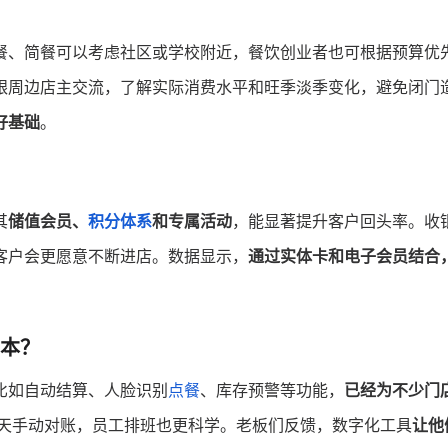
餐、简餐可以考虑社区或学校附近，餐饮创业者也可根据预算优
跟周边店主交流，了解实际消费水平和旺季淡季变化，避免闭门
好基础
。
其
储值会员、
积分体系
和专属活动
，能显著提升客户回头率。收
客户会更愿意不断进店。数据显示，
通过实体卡和电子会员结合
本？
比如自动结算、人脸识别
点餐
、库存预警等功能，
已经为不少门
天手动对账，员工排班也更科学。老板们反馈，数字化工具
让他