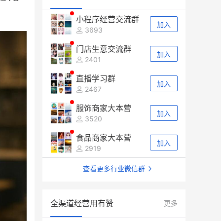
小程序经营交流群
加入
3693
门店生意交流群
加入
2401
直播学习群
加入
2467
服饰商家大本营
加入
3520
食品商家大本营
加入
2919
查看更多行业微信群
全渠道经营用有赞
更多