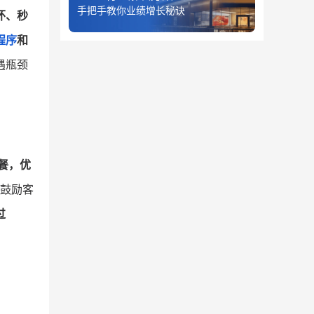
手把手教你业绩增长秘诀
怀、秒
程序
和
遇瓶颈
餐，优
，鼓励客
过