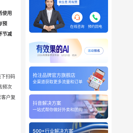
活使用
存预
在线咨询
预约回电
环节减
抢注品牌官方旗舰店
线下扫码
全渠道获取更多流量和订单
店频次
老客户复
抖音解决方案
一站式帮你做好外卖和团购
500+行业解决方案