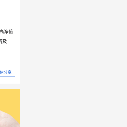
高净值
析及
信分享