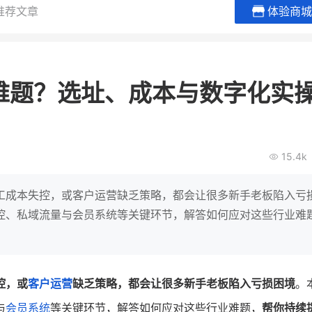
推荐文章
体验商城
BEIESTATE贝易品牌
龙贝莱商
女装
商城
难题？选址、成本与数字化实
母婴
200
2
万
万
1
2
收
月销
top
亿元
类目销售额
年度GMV
爆发
发力私域月销200
15.4k
有货源没流量？母婴馆如何破局
辅食品
这家女装连锁如何借
零售？
他只用7年做到平台销冠，转战私
域如何破局？
工成本失控，或客户运营缺乏策略，都会让很多新手老板陷入亏
查看详情
控、私域流量与会员系统等关键环节，解答如何应对这些行业难
查看详情
控，或
客户运营
缺乏策略，都会让很多新手老板陷入亏损困境
。
与
会员系统
等关键环节，解答如何应对这些行业难题，
帮你持续