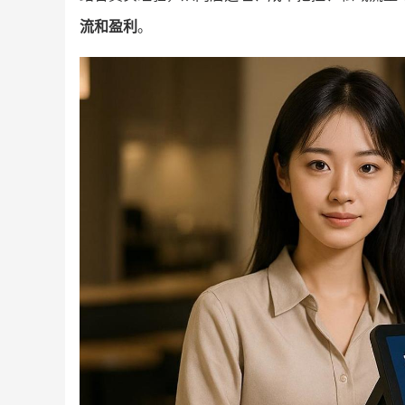
流和盈利
。