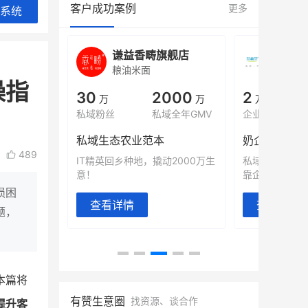
客户成功案例
更多
系统
城
谦益香畴旗舰店
白帝
粮油米面
小吃快
操指
00
30
2000
2
%
万
万
万人
会员的客单价提升
私域粉丝
私域全年GMV
企业微信半年拉
万
私域生态农业范本
奶企靠企业微
489
有赞破局新
IT精英回乡种地，撬动2000万生
私域样本打法
意！
靠企业微信实现
损困
查看详情
查看详情
题，
本篇将
有赞生意圈
找资源、谈合作
提升客