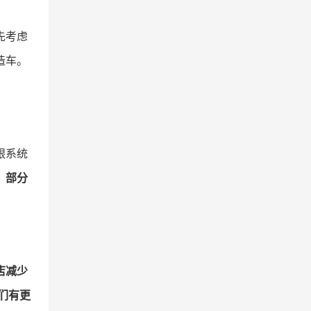
先考虑
造车。
银系统
，部分
店减少
们有更