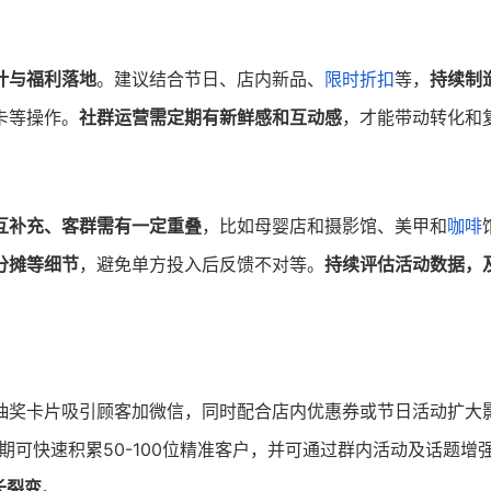
计与福利落地
。建议结合节日、店内新品、
限时折扣
等，
持续制
卡等操作。
社群运营需定期有新鲜感和互动感
，才能带动转化和
互补充、客群需有一定重叠
，比如母婴店和摄影馆、美甲和
咖啡
分摊等细节
，避免单方投入后反馈不对等。
持续评估活动数据，
抽奖卡片吸引顾客加微信，同时配合店内优惠券或节日活动扩大
期可快速积累50-100位精准客户，并可通过群内活动及话题增
长裂变
。