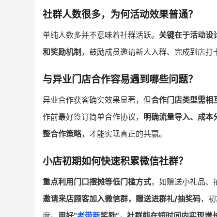
社群人数很多，为何活动效果普通？
单纯人数多并不意味着社群活跃。
关键在于活动设
和奖励机制
，鼓励成员邀请新人入群、完成到店打
与异业门店合作容易遇到哪些问题？
异业合作获客确实效果显著，但
合作门店类型需相
作前最好签订简单合作协议，
明确流量导入、成本
整合作策略
，才能实现真正的共赢。
小店初期如何快速积累微信社群？
重点利用门口摆摊等低门槛方式
，如赠送小礼品、
邀请来店顾客加入微信群，赠送进群礼/抽奖码
，初
度。
用好“
老带新
奖励”，社群能在短时间内实现增