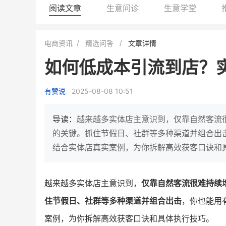
阅读文章
生意问诊
生意学堂
白帝牛奶旗舰店
小鹿蓝蓝会员
电商资讯
精选问答
文章详情
小吃快餐
休闲零食
如何低成本引流到店？
2
900
80%
7900
万人
万
+
企业微信半年拉新
年销售额
复购率
一季度营
有赞说
2025-08-08 10:51
奶企靠企业微信销售额翻8倍
国民品牌副线的私域大
私域样本打法！新希望白帝乳业
三只松鼠旗下的网红婴儿
导读：
越来越多实体店主意识到，仅靠自然客流
靠企业微信实现销售额翻 8 倍！
牌，22天便拿下类目第一
的关键。抓住节假日、社群等多种渠道并组合出
结合实体店真实案例，为你拆解高效获客口诀和
查看详情
查看详情
越来越多实体店主意识到，
仅靠自然客流很难持续
住节假日、社群等多种渠道并组合出击
，你也能用
案例，为你拆解高效获客口诀和具体执行技巧。