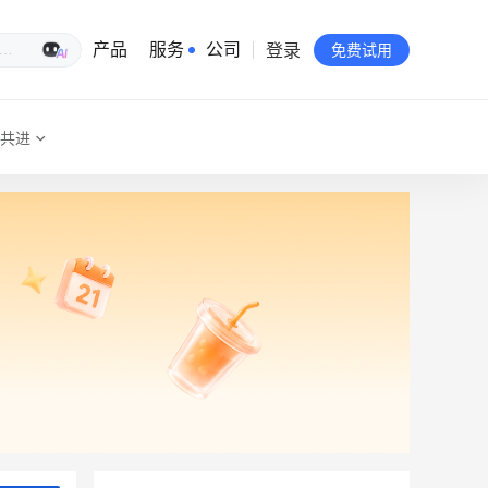
登录
生意专家
产品
服务
公司
免费试用
共进
有赞简介
投资者关系
品牌物料下载
员工验证
有赞公益
站点地图