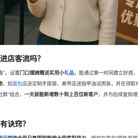
进店客流吗？
看”。设置
门口摆摊赠送实用小
礼品
，能通过第一时间建立好感，
物
，如
面包
店送定制手提袋、美甲店送指甲油试用装，并在领取
社群”组合，
一天就能新增数十到上百位新客户
，并为后续复购埋
有诀窍？