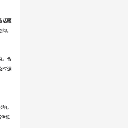
造话题
复购。
馆。合
及时调
影响。
强活跃