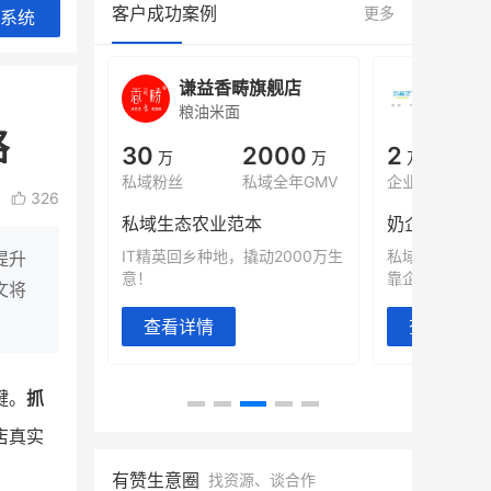
客户成功案例
更多
系统
城
谦益香畴旗舰店
白帝
粮油米面
小吃快
略
00
30
2000
2
%
万
万
万人
会员的客单价提升
私域粉丝
私域全年GMV
企业微信半年拉
326
万
私域生态农业范本
奶企靠企业微
有赞破局新
IT精英回乡种地，撬动2000万生
私域样本打法
提升
意！
靠企业微信实现
文将
查看详情
查看详情
键。
抓
店真实
有赞生意圈
找资源、谈合作