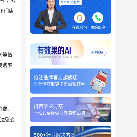
利”，鼓
下门店
在线咨询
预约回电
次等信
复购率
抢注品牌官方旗舰店
全渠道获取更多流量和订单
抖音解决方案
消费，
一站式帮你做好外卖和团购
速裂变
500+行业解决方案