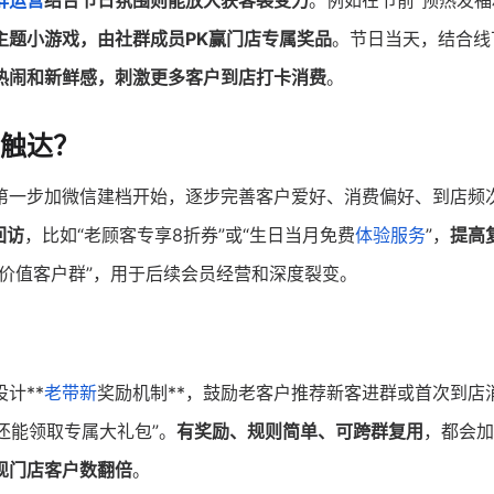
群运营
结合节日氛围则能放大获客裂变力
。例如在节前“预热发福
主题小游戏，由社群成员PK赢门店专属奖品
。节日当天，结合线
热闹和新鲜感，刺激更多客户到店打卡消费
。
触达？
第一步加微信建档开始，逐步完善客户爱好、消费偏好、到店频
回访
，比如“老顾客专享8折券”或“生日当月免费
体验服务
”，
提高
价值客户群”，用于后续会员经营和深度裂变。
计**
老带新
奖励机制**，鼓励老客户推荐新客进群或首次到店
人还能领取专属大礼包”。
有奖励、规则简单、可跨群复用
，都会加
现门店客户数翻倍
。