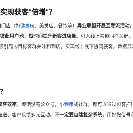
实现获客“倍增”？
质门店（如
健身房
、美发店、餐饮等）
异业联盟开展互导流活动
彼此用户池，短时间提升新客进店量
。引入线上渠道同样关键，
吸引周边目标客群关注和到店，实现线上线下协同获客。数据显
。
？
获客效率
。即使没有公众号，
小程序
或社群，都可以通过顾客扫
推送、客户反馈多元互动。
不一定要自建复杂系统
，用好微信号