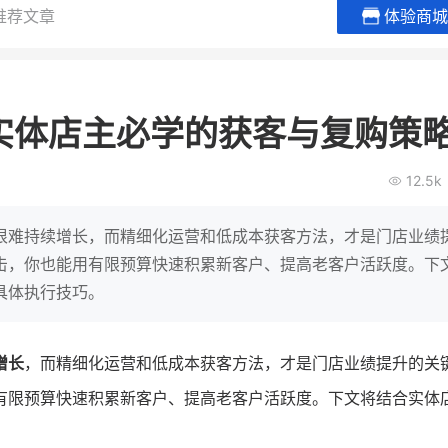
推荐文章
体验商城
BEIESTATE贝易品牌
龙贝莱商
女装
商城
实体店主必学的获客与复购策
母婴
200
2
万
万
1
2
收
月销
top
亿元
12.5k
类目销售额
年度GMV
爆发
发力私域月销200
有货源没流量？母婴馆如何破局
辅食品
这家女装连锁如何借
很难持续增长，而精细化运营和低成本获客方法，才是门店业绩
零售？
他只用7年做到平台销冠，转战私
击，你也能用有限预算快速积累新客户、提高老客户活跃度。下
域如何破局？
具体执行技巧。
查看详情
查看详情
增长
，而精细化运营和低成本获客方法，才是门店业绩提升的关
有限预算快速积累新客户、提高老客户活跃度。下文将结合实体