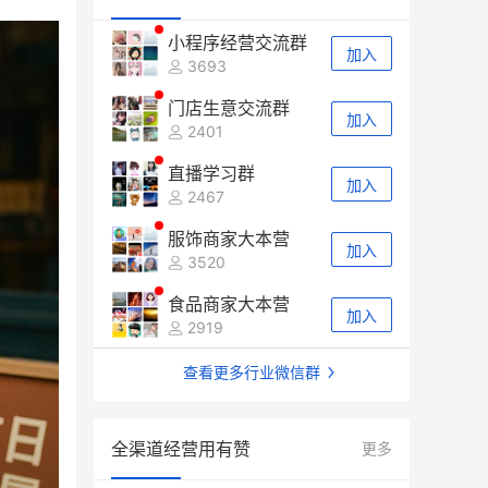
小程序经营交流群
加入
3693
门店生意交流群
加入
2401
直播学习群
加入
2467
服饰商家大本营
加入
3520
食品商家大本营
加入
2919
查看更多行业微信群
全渠道经营用有赞
更多