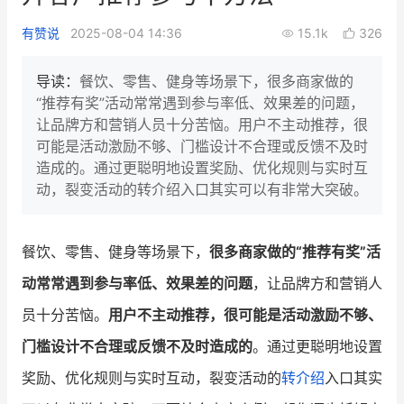
新零售私享会
门店经营增长公开课
有赞说
2025-08-04 14:36
15.1k
326
AllValue
战略合作
导读：
餐饮、零售、健身等场景下，很多商家做的
“推荐有奖”活动常常遇到参与率低、效果差的问题，
增长产品指南
让品牌方和营销人员十分苦恼。用户不主动推荐，很
可能是活动激励不够、门槛设计不合理或反馈不及时
智库
产品场景库
造成的。通过更聪明地设置奖励、优化规则与实时互
产品更新动态
帮助中心
动，裂变活动的转介绍入口其实可以有非常大突破。
行业洞察
餐饮、零售、健身等场景下，
很多商家做的“推荐有奖”活
品牌消费观
行业报告
动常常遇到参与率低、效果差的问题
，让品牌方和营销人
新零售资讯
员十分苦恼。
用户不主动推荐，很可能是活动激励不够、
门槛设计不合理或反馈不及时造成的
。通过更聪明地设置
培训课程
奖励、优化规则与实时互动，裂变活动的
转介绍
入口其实
私域课程
新零售内参