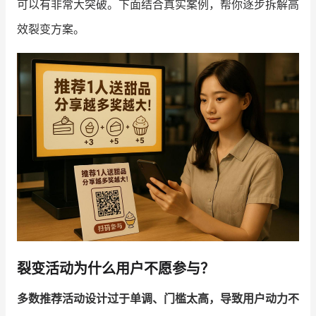
可以有非常大突破。下面结合真实案例，帮你逐步拆解高
效裂变方案。
增长俱乐部
增长俱乐部
有赞商盟
商家社区
社群交流
合作共进
入驻有赞
认证代理商
认证服务商
设计服务商
有赞云
数据通服务
裂变活动为什么用户不愿参与？
多数推荐活动设计过于单调、门槛太高，导致用户动力不