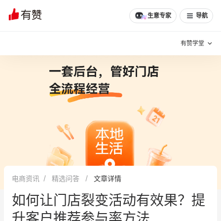
生意专家
导航
有赞学堂
有赞说增长
私域日历
增长方法
有赞说案例拆解
有赞专家说
有赞成功案例
新零售最佳实践
面对面聊增长
电商资讯
精选问答
文章详情
有赞春季发布会
实干家直播间
如何让门店裂变活动有效果？提
新零售大会
新零售茶会
升客户推荐参与率方法