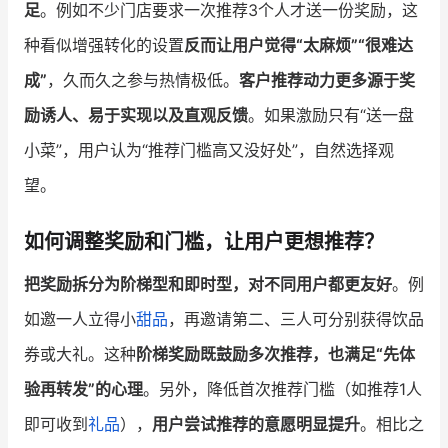
足
。例如不少门店要求一次推荐3个人才送一份奖励，这
种看似增强转化的设置
反而让用户觉得“太麻烦”“很难达
成”
，久而久之参与热情极低。
客户推荐动力更多源于奖
励诱人、易于实现以及直观反馈
。如果激励只有“送一盘
小菜”，用户认为“推荐门槛高又没好处”，自然选择观
望。
如何调整奖励和门槛，让用户更想推荐？
把奖励拆分为阶梯型和即时型，对不同用户都更友好
。例
如邀一人立得小
甜品
，再邀请第二、三人可分别获得饮品
券或大礼。这种
阶梯奖励既鼓励多次推荐，也满足“先体
验再转发”的心理
。另外，降低首次推荐门槛（如推荐1人
即可收到
礼品
），
用户尝试推荐的意愿明显提升
。相比之