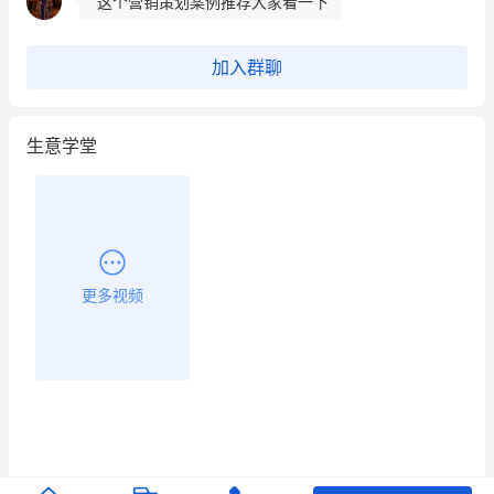
这个营销策划案例推荐大家看一下
用有赞就能在微信、小红书同时经营了
加入群聊
餐饮也得靠私域和服务提高竞争力
生意学堂
昨晚的直播课程太好啦❤️
更多视频