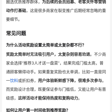
圈选优质推荐群体，
为后续的会员招募、老客关怀等营销
动作打基础
，这是很多商家在裂变推广后期经常忽略的重
要细节。
常见问题
为什么活动奖励设置太简单或太复杂都不行？
奖励太简单时无法吸引用户，太复杂则容易劝退
。不少商
家会选择“推荐3人才送一盘菜”，结果完成门槛太高，普
通顾客懒得动手。如果重复奖励也太单调，比如一直是同
一
饮料
或折扣券，
用户体验新鲜感下降，很难多次参与
。
而奖励设计合理，既要保证参与门槛低，又能让用户有晋
级感，
这样活动才能保持热度和复购动力
。
如何让用户第一时间收到推荐奖励？