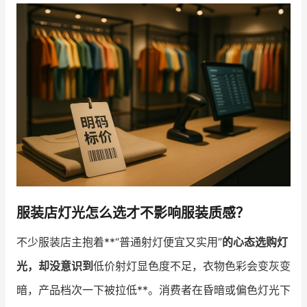
增长俱乐部
增长俱乐部
有赞商盟
商家社区
社群交流
合作共进
入驻有赞
认证代理商
认证服务商
设计服务商
服装店灯光怎么选才不影响服装质感？
有赞云
数据通服务
不少服装店主抱着**“普通射灯便宜又实用”
的心态选购灯
光，却没意识到
低价射灯显色度不足，衣物色彩会变灰变
暗，产品档次一下被拉低**。消费者在昏暗或偏色灯光下