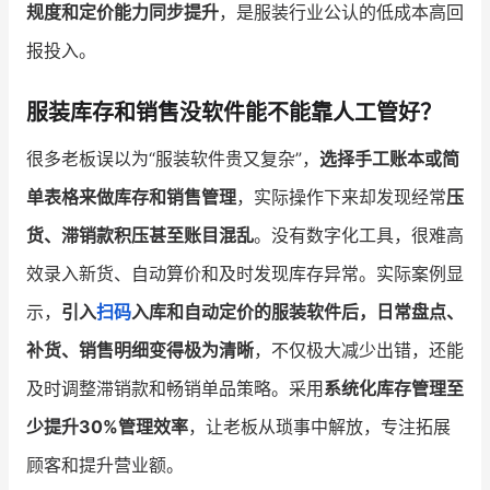
规度和定价能力同步提升
，是服装行业公认的低成本高回
报投入。
服装库存和销售没软件能不能靠人工管好？
很多老板误以为“服装软件贵又复杂”，
选择手工账本或简
单表格来做库存和销售管理
，实际操作下来却发现经常
压
货、滞销款积压甚至账目混乱
。没有数字化工具，很难高
效录入新货、自动算价和及时发现库存异常。实际案例显
示，
引入
扫码
入库和自动定价的服装软件后，日常盘点、
补货、销售明细变得极为清晰
，不仅极大减少出错，还能
及时调整滞销款和畅销单品策略。采用
系统化库存管理至
少提升30%管理效率
，让老板从琐事中解放，专注拓展
顾客和提升营业额。