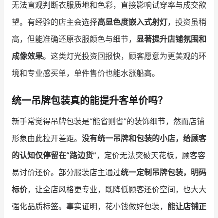
无法直观判断衣服质地和色彩，直接影响试穿率与成交欲
望。有经验的店主会选择
高显色度嵌入式射灯
，投资虽稍
高，但能准确还原衣服颜色与细节，
显著提升店铺氛围和
成像效果
。这类灯光投资回报快，顾客愿意为更美观的环
境和专业感买单，单件售价也能水涨船高。
统一吊牌包装真的能提升客单价吗？
新手常觉得吊牌包装是“能省则省”的装饰细节，然而店铺
形象由此拉开差距。
没有统一吊牌和包装的小店，给顾客
的认知仅停留在“路边货”
，定价无法突破天花板，顾客容
易讨价还价。部分服装店主通过
统一定制吊牌包装，明码
标价
，让全店风格更专业，既降低顾客还价空间，也大大
强化品质标签。事实证明，花小钱做好包装，
能让店铺正