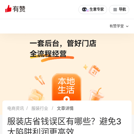
生意专家
导航
有赞学堂
有赞说增长
私域日历
增长方法
有赞说案例拆解
有赞专家说
有赞成功案例
新零售最佳实践
面对面聊增长
电商资讯
服装行业
文章详情
有赞春季发布会
实干家直播间
服装店省钱误区有哪些？避免3
新零售大会
新零售茶会
大陷阱利润更高效