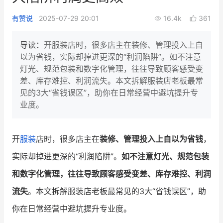
新零售私享会
门店经营增长公开课
有赞说
2025-07-29 20:01
16.4k
361
AllValue
战略合作
导读：
开服装店时，很多店主在装修、管理投入上自
以为省钱，实际却掉进更深的“利润陷阱”。如不注意
增长产品指南
灯光、规范包装和数字化管理，往往导致顾客感受变
差、库存难控、利润流失。本文拆解服装店老板最常
智库
产品场景库
见的3大“省钱误区”，助你在日常经营中避坑提升专
产品更新动态
帮助中心
业度。
行业洞察
开
服装
店时，很多店主在
装修、管理投入上自以为省钱
，
品牌消费观
行业报告
实际却掉进更深的“利润陷阱”。
如不注意灯光、规范包装
新零售资讯
和数字化管理，往往导致顾客感受变差、库存难控、利润
流失
。本文拆解服装店老板最常见的3大“省钱误区”，助
培训课程
你在日常经营中避坑提升专业度。
私域课程
新零售内参