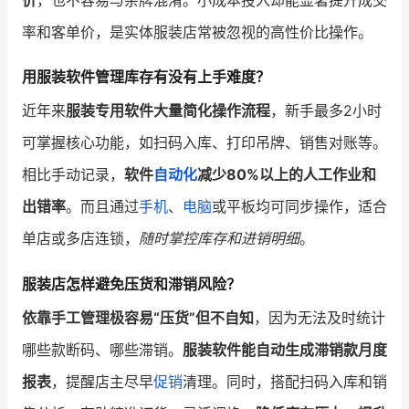
价
，也不容易与杂牌混淆。小成本投入却能显著提升成交
率和客单价，是实体服装店常被忽视的高性价比操作。
用服装软件管理库存有没有上手难度？
近年来
服装专用软件大量简化操作流程
，新手最多2小时
可掌握核心功能，如扫码入库、打印吊牌、销售对账等。
相比手动记录，
软件
自动化
减少80%以上的人工作业和
出错率
。而且通过
手机
、
电脑
或平板均可同步操作，适合
单店或多店连锁，
随时掌控库存和进销明细
。
服装店怎样避免压货和滞销风险？
依靠手工管理极容易“压货”但不自知
，因为无法及时统计
哪些款断码、哪些滞销。
服装软件能自动生成滞销款月度
报表
，提醒店主尽早
促销
清理。同时，搭配扫码入库和销