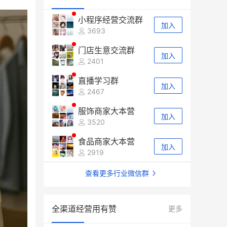
小程序经营交流群
加入
3693
门店生意交流群
加入
2401
直播学习群
加入
2467
服饰商家大本营
加入
3520
食品商家大本营
加入
2919
查看更多行业微信群
全渠道经营用有赞
更多