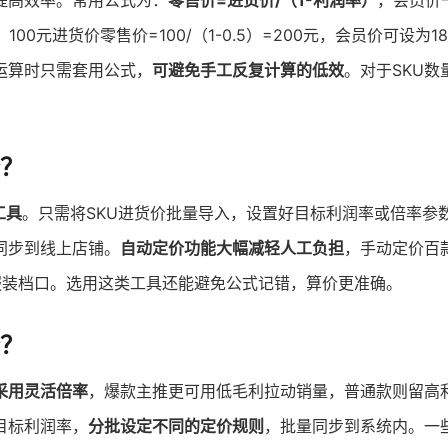
提高效率。常用公式为：
零售价=进货价/（1-利润率）
，会员价
0元进货价零售价=100/（1-0.5）=200元，会员价可设为18
运算时只需套用公式，
可避免手工反复计算的低效
。对于SKU数
？
工具
。只需将SKU进货价批量导入，设置好目标利润率或倍率参
同步到线上店铺。
自动定价功能大幅减轻人工负担
，手动定价百
服装档口。选用这类工具还能避免公式记错，算价更准确。
？
采用灵活倍率
，爆款主推更可用低毛利拉动销量，普通款则留高
目标利润率，
分批设定不同的定价规则
，批量同步到系统内。一