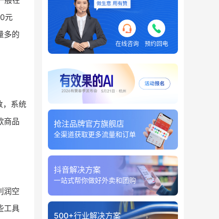
一般在
0元
量多的
在线咨询
预约回电
数，系统
款商品
抢注品牌官方旗舰店
全渠道获取更多流量和订单
抖音解决方案
一站式帮你做好外卖和团购
利润空
些工具
500+行业解决方案