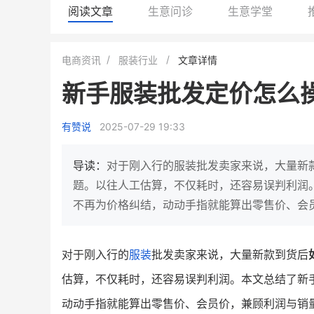
阅读文章
生意问诊
生意学堂
白帝牛奶旗舰店
小鹿蓝蓝会员
电商资讯
服装行业
文章详情
小吃快餐
休闲零食
新手服装批发定价怎么
2
900
80%
7900
万人
万
+
企业微信半年拉新
年销售额
复购率
一季度营
有赞说
2025-07-29 19:33
奶企靠企业微信销售额翻8倍
国民品牌副线的私域大
私域样本打法！新希望白帝乳业
三只松鼠旗下的网红婴儿
导读：
对于刚入行的服装批发卖家来说，大量新
靠企业微信实现销售额翻 8 倍！
牌，22天便拿下类目第一
题。以往人工估算，不仅耗时，还容易误判利润
不再为价格纠结，动动手指就能算出零售价、会
查看详情
查看详情
对于刚入行的
服装
批发卖家来说，大量新款到货后
估算，不仅耗时，还容易误判利润。本文总结了新
动动手指就能算出零售价、会员价，兼顾利润与销