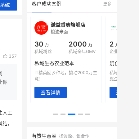
客户成功案例
更多
系统
城
谦益香畴旗舰店
白帝
粮油米面
小吃快
00
30
2000
2
%
万
万
万人
会员的客单价提升
私域粉丝
私域全年GMV
企业微信半年拉
357
万
私域生态农业范本
奶企靠企业微
有赞破局新
IT精英回乡种地，撬动2000万生
私域样本打法
问
意！
靠企业微信实现
让你
查看详情
查看详情
往人工
纠结，
有赞生意圈
找资源、谈合作