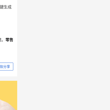
键生成
整。
零售
信分享