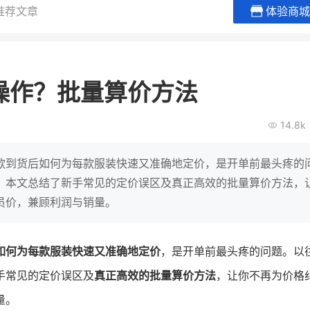
推荐文章
体验商城
BEIESTATE贝易品牌
龙贝莱商
女装
商城
操作？批量算价方法
母婴
200
2
万
万
1
2
收
月销
top
亿元
14.8k
类目销售额
年度GMV
爆发
发力私域月销200
有货源没流量？母婴馆如何破局
辅食品
这家女装连锁如何借
款到货后如何为每款服装快速又准确地定价，是开单前最头疼的
零售？
他只用7年做到平台销冠，转战私
。本文总结了新手常见的定价误区及真正高效的批量算价方法，
域如何破局？
员价，兼顾利润与销量。
查看详情
查看详情
如何为每款服装快速又准确地定价
，是开单前最头疼的问题。以
手常见的定价误区及
真正高效的批量算价方法
，让你不再为价格
量。