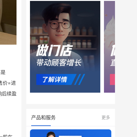
率是
售价=进
响后续盈
产品和服务
更多