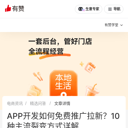
生意专家
导航
有赞学堂
有赞说增长
私域日历
增长方法
有赞说案例拆解
有赞专家说
有赞成功案例
新零售最佳实践
面对面聊增长
电商资讯
精选问答
文章详情
有赞春季发布会
实干家直播间
APP开发如何免费推广拉新？10
新零售大会
新零售茶会
种主流裂变方式详解