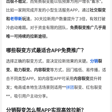
出极不稳定
，而免费裂变能以低预算为用户增长“蓄水”。
比如一家刚完成开发的小型生活服务APP，通过
社交裂变
和
老带新
玩法
，30天拉新用户数量提升了3倍，有效打破
冷启动难题。对于资金有限的团队，
免费裂变推广几乎是
唯一可持续的拉新途径
。
哪些裂变方式最适合APP免费推广？
选择正确的裂变方式，是决定拉新效果的关键。
分销
裂
变、助力裂变、内容裂变
等方式，因门槛低、易传播，适
合不同类型APP。如内容型APP可采用
内容裂变
提升转
发；电商或本地生活场景则适用**
拼团
裂变、红包裂变
**，吸引用户主动分享。
分销裂变怎么帮APP实现高效拉新？