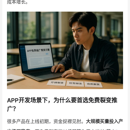
成本增长。
增长俱乐部
增长俱乐部
有赞商盟
商家社区
社群交流
合作共进
入驻有赞
认证代理商
认证服务商
设计服务商
有赞云
数据通服务
APP开发场景下，为什么要首选免费裂变推
广？
很多产品在上线初期，资金捉襟见肘。
大规模买量投入产