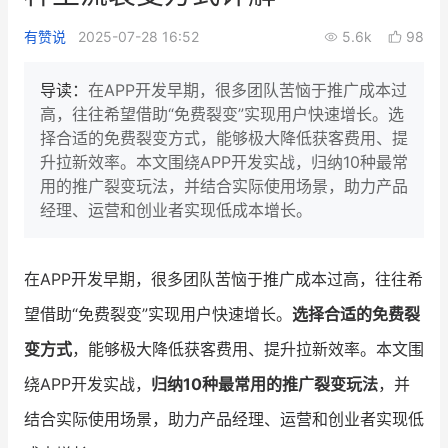
新零售私享会
门店经营增长公开课
有赞说
2025-07-28 16:52
5.6k
98
AllValue
战略合作
导读：
在APP开发早期，很多团队苦恼于推广成本过
高，往往希望借助“免费裂变”实现用户快速增长。选
增长产品指南
择合适的免费裂变方式，能够极大降低获客费用、提
升拉新效率。本文围绕APP开发实战，归纳10种最常
智库
产品场景库
用的推广裂变玩法，并结合实际使用场景，助力产品
产品更新动态
帮助中心
经理、运营和创业者实现低成本增长。
行业洞察
在APP开发早期，很多团队苦恼于推广成本过高，往往希
品牌消费观
行业报告
望借助“免费裂变”实现用户快速增长。
选择合适的免费裂
新零售资讯
变方式
，能够极大降低获客费用、提升拉新效率。本文围
绕APP开发实战，
归纳10种最常用的推广裂变玩法
，并
培训课程
结合实际使用场景，助力产品经理、运营和创业者实现低
私域课程
新零售内参