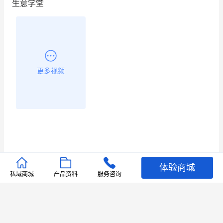
生意学堂
更多视频
体验商城
推荐文章
私域商城
产品资料
服务咨询
查看更多
店铺护航
有赞安心入驻 服务中断赔偿102.4倍