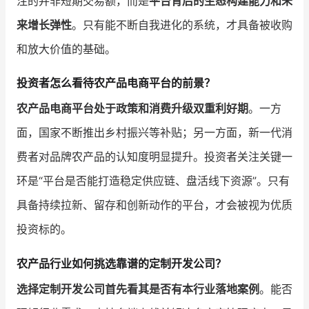
注的并非短期交易额，而是
平台背后的生态构建能力和未
来增长弹性
。只有能不断自我进化的系统，才具备被收购
和放大价值的基础。
投资者怎么看待农产品电商平台的前景？
农产品电商平台处于政策和消费升级双重利好期
。一方
面，国家不断推出乡村振兴等补贴；另一方面，新一代消
费者对品牌农产品的认知度明显提升。投资者关注关键一
环是“平台是否能打造稳定供应链、盘活线下资源”。只有
具备持续拉新、留存和创新动作的平台，才会被视为优质
投资标的。
农产品行业如何挑选靠谱的定制开发公司？
选择定制开发公司首先看其是否有本行业落地案例
。能否