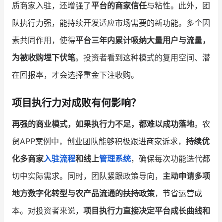
质商家入驻，还增强了
平台的商家信任
与粘性。此外，团
队执行力强，能持续开发适应市场需要的新功能。多个因
素共同作用，使得
平台三年内累计吸纳大量用户与流量，
为被收购埋下伏笔
。投资者看到这种模式的复用空间、潜
在回报率，才会选择重金下注收购。
项目执行力对成败有何影响？
再强的商业模式，如果执行力不足，都难以成功落地
。农
贸APP案例中，创业团队能够积极跟进商家诉求，
持续优
化多商家
入驻流程
和线上
管理系统
，确保每次功能迭代都
切中实际需求。同时，团队紧跟政策导向，
主动申请多项
地方数字化转型与农产品流通的扶持政策
，节省运营成
本。对投资者来说，
项目执行力直接决定平台成长曲线和