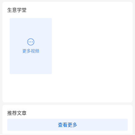
生意学堂
昨晚的直播课程太好啦❤️
更多视频
推荐文章
查看更多