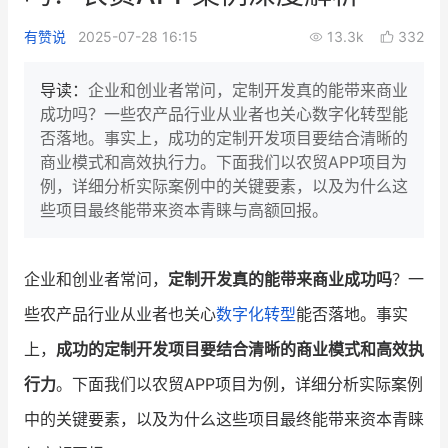
新零售私享会
门店经营增长公开课
有赞说
2025-07-28 16:15
13.3k
332
AllValue
战略合作
导读：
企业和创业者常问，定制开发真的能带来商业
成功吗？一些农产品行业从业者也关心数字化转型能
增长产品指南
否落地。事实上，成功的定制开发项目要结合清晰的
商业模式和高效执行力。下面我们以农贸APP项目为
智库
产品场景库
例，详细分析实际案例中的关键要素，以及为什么这
产品更新动态
帮助中心
些项目最终能带来资本青睐与高额回报。
行业洞察
企业和创业者常问，
定制开发真的能带来商业成功吗
？一
品牌消费观
行业报告
些农产品行业从业者也关心
数字化转型
能否落地。事实
新零售资讯
上，
成功的定制开发项目要结合清晰的商业模式和高效执
行力
。下面我们以农贸APP项目为例，详细分析实际案例
培训课程
中的关键要素，以及为什么这些项目最终能带来资本青睐
私域课程
新零售内参