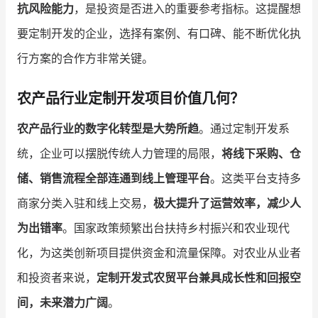
抗风险能力
，是投资是否进入的重要参考指标。这提醒想
要定制开发的企业，选择有案例、有口碑、能不断优化执
行方案的合作方非常关键。
农产品行业定制开发项目价值几何？
农产品行业的数字化转型是大势所趋
。通过定制开发系
统，企业可以摆脱传统人力管理的局限，
将线下采购、仓
储、销售流程全部连通到线上管理平台
。这类平台支持多
商家分类入驻和线上交易，
极大提升了运营效率，减少人
为出错率
。国家政策频繁出台扶持乡村振兴和农业现代
化，为这类创新项目提供资金和流量保障。对农业从业者
和投资者来说，
定制开发式农贸平台兼具成长性和回报空
间，未来潜力广阔
。